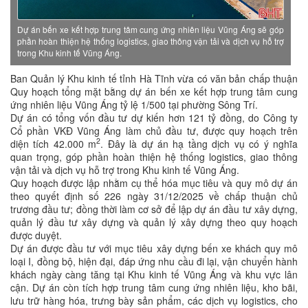
Dự án bến xe kết hợp trung tâm cung ứng nhiên liệu Vũng Áng sẽ góp
phần hoàn thiện hệ thống logistics, giao thông vận tải và dịch vụ hỗ trợ
trong Khu kinh tế Vũng Áng.
Ban Quản lý Khu kinh tế tỉnh Hà Tĩnh vừa có văn bản chấp thuận
Quy hoạch tổng mặt bằng dự án bến xe kết hợp trung tâm cung
ứng nhiên liệu Vũng Áng tỷ lệ 1/500 tại phường Sông Trí.
Dự án có tổng vốn đầu tư dự kiến hơn 121 tỷ đồng, do Công ty
Cổ phần VKĐ Vũng Áng làm chủ đầu tư, được quy hoạch trên
2
diện tích 42.000 m
. Đây là dự án hạ tầng dịch vụ có ý nghĩa
quan trọng, góp phần hoàn thiện hệ thống logistics, giao thông
vận tải và dịch vụ hỗ trợ trong Khu kinh tế Vũng Áng.
Quy hoạch được lập nhằm cụ thể hóa mục tiêu và quy mô dự án
theo quyết định số 226 ngày 31/12/2025 về chấp thuận chủ
trương đầu tư; đồng thời làm cơ sở để lập dự án đầu tư xây dựng,
quản lý đầu tư xây dựng và quản lý xây dựng theo quy hoạch
được duyệt.
Dự án được đầu tư với mục tiêu xây dựng bến xe khách quy mô
loại I, đồng bộ, hiện đại, đáp ứng nhu cầu đi lại, vận chuyển hành
khách ngày càng tăng tại Khu kinh tế Vũng Áng và khu vực lân
cận. Dự án còn tích hợp trung tâm cung ứng nhiên liệu, kho bãi,
lưu trữ hàng hóa, trưng bày sản phẩm, các dịch vụ logistics, cho