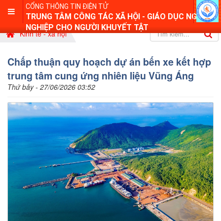
CỔNG THÔNG TIN ĐIỆN TỬ
TRUNG TÂM CÔNG TÁC XÃ HỘI - GIÁO DỤC NGHỀ
NGHIỆP CHO NGƯỜI KHUYẾT TẬT
Kinh tế - xã hội
Chấp thuận quy hoạch dự án bến xe kết hợp
trung tâm cung ứng nhiên liệu Vũng Áng
Thứ bảy - 27/06/2026 03:52