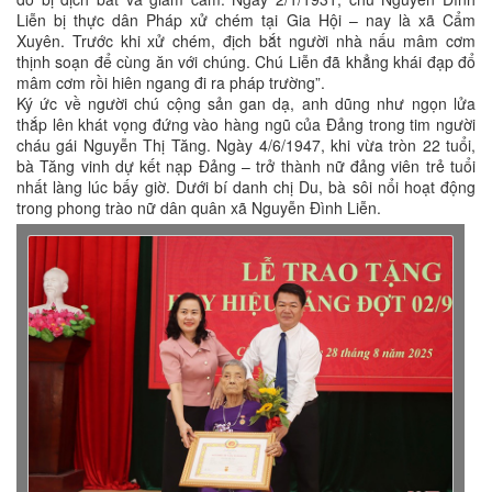
Liễn bị thực dân Pháp xử chém tại Gia Hội – nay là xã Cẩm
Xuyên. Trước khi xử chém, địch bắt người nhà nấu mâm cơm
thịnh soạn để cùng ăn với chúng. Chú Liễn đã khẳng khái đạp đổ
mâm cơm rồi hiên ngang đi ra pháp trường”.
Ký ức về người chú cộng sản gan dạ, anh dũng như ngọn lửa
thắp lên khát vọng đứng vào hàng ngũ của Đảng trong tim người
cháu gái Nguyễn Thị Tăng. Ngày 4/6/1947, khi vừa tròn 22 tuổi,
bà Tăng vinh dự kết nạp Đảng – trở thành nữ đảng viên trẻ tuổi
nhất làng lúc bấy giờ. Dưới bí danh chị Du, bà sôi nổi hoạt động
trong phong trào nữ dân quân xã Nguyễn Đình Liễn.