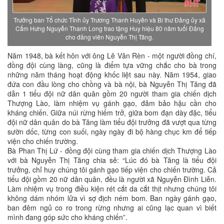
Trưởng ban Tổ chức Tỉnh ủy Trương Thanh Huyền và Bí thư Đảng ủy xã
Cẩm Hưng Nguyễn Thanh Long trao tặng Huy hiệu 80 năm tuổi Đảng
cho đảng viên Nguyễn Thị Tăng.
Năm 1948, bà kết hôn với ông Lê Văn Rèn - một người đồng chí,
đồng đội cùng làng, cũng là điểm tựa vững chắc cho bà trong
những năm tháng hoạt động khốc liệt sau này. Năm 1954, giao
đứa con đầu lòng cho chồng và bà nội, bà Nguyễn Thị Tăng đã
dẫn 1 tiểu đội nữ dân quân gồm 20 người tham gia chiến dịch
Thượng Lào, làm nhiệm vụ gánh gạo, đảm bảo hậu cần cho
kháng chiến. Giữa núi rừng hiểm trở, giữa bom đạn dày đặc, tiểu
đội nữ dân quân do bà Tăng làm tiểu đội trưởng đã vượt qua từng
sườn dốc, từng con suối, ngày ngày đi bộ hàng chục km để tiếp
viện cho chiến trường.
Bà Phan Thị Lứ - đồng đội cùng tham gia chiến dịch Thượng Lào
với bà Nguyễn Thị Tăng chia sẻ: “Lúc đó bà Tăng là tiểu đội
trưởng, chỉ huy chúng tôi gánh gạo tiếp viện cho chiến trường. Cả
tiểu đội gồm 20 nữ dân quân, đều là người xã Nguyễn Đình Liễn.
Làm nhiệm vụ trong điều kiện rét cắt da cắt thịt nhưng chúng tôi
không dám nhóm lửa vì sợ địch ném bom. Ban ngày gánh gạo,
ban đêm ngủ co ro trong rừng nhưng ai cũng lạc quan vì biết
mình đang góp sức cho kháng chiến”.