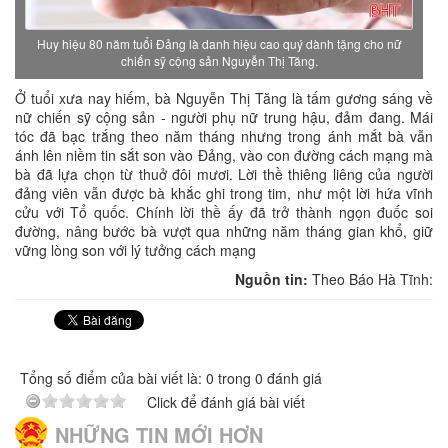
Huy hiệu 80 năm tuổi Đảng là danh hiệu cao quý dành tặng cho nữ
chiến sỹ cộng sản Nguyễn Thị Tăng.
Ở tuổi xưa nay hiếm, bà Nguyễn Thị Tăng là tấm gương sáng về
nữ chiến sỹ cộng sản - người phụ nữ trung hậu, đảm đang. Mái
tóc đã bạc trắng theo năm tháng nhưng trong ánh mắt bà vẫn
ánh lên niềm tin sắt son vào Đảng, vào con đường cách mạng mà
bà đã lựa chọn từ thuở đôi mươi. Lời thề thiêng liêng của người
đảng viên vẫn được bà khắc ghi trong tim, như một lời hứa vĩnh
cửu với Tổ quốc. Chính lời thề ấy đã trở thành ngọn đuốc soi
đường, nâng bước bà vượt qua những năm tháng gian khổ, giữ
vững lòng son với lý tưởng cách mạng
Nguồn tin:
Theo Báo Hà Tĩnh:
Tổng số điểm của bài viết là: 0 trong 0 đánh giá
Click để đánh giá bài viết
NHỮNG TIN MỚI HƠN