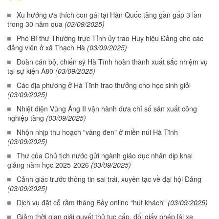
Xu hướng ưa thích con gái tại Hàn Quốc tăng gần gấp 3 lần
trong 30 năm qua
(03/09/2025)
Phó Bí thư Thường trực Tỉnh ủy trao Huy hiệu Đảng cho các
đảng viên ở xã Thạch Hà
(03/09/2025)
Đoàn cán bộ, chiến sỹ Hà Tĩnh hoàn thành xuất sắc nhiệm vụ
tại sự kiện A80
(03/09/2025)
Các địa phương ở Hà Tĩnh trao thưởng cho học sinh giỏi
(03/09/2025)
Nhiệt điện Vũng Áng II vận hành đưa chỉ số sản xuất công
nghiệp tăng
(03/09/2025)
Nhộn nhịp thu hoạch "vàng đen" ở miền núi Hà Tĩnh
(03/09/2025)
Thư của Chủ tịch nước gửi ngành giáo dục nhân dịp khai
giảng năm học 2025-2026
(03/09/2025)
Cảnh giác trước thông tin sai trái, xuyên tạc về đại hội Đảng
(03/09/2025)
Dịch vụ đặt cỗ rằm tháng Bảy online “hút khách”
(03/09/2025)
Giảm thời gian giải quyết thủ tục cấp, đổi giấy phép lái xe