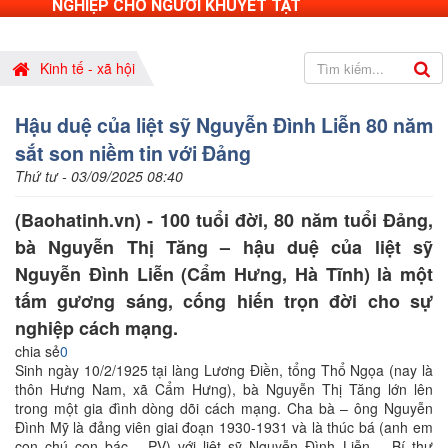
NGHIỆP CHO NGƯỜI KHUYẾT TẬT
Kinh tế - xã hội
Hậu duệ của liệt sỹ Nguyễn Đình Liễn 80 năm
sắt son niềm tin với Đảng
Thứ tư - 03/09/2025 08:40
(Baohatinh.vn) - 100 tuổi đời, 80 năm tuổi Đảng,
bà Nguyễn Thị Tăng – hậu duệ của liệt sỹ
Nguyễn Đình Liễn (Cẩm Hưng, Hà Tĩnh) là một
tấm gương sáng, cống hiến trọn đời cho sự
nghiệp cách mạng.
chia sẻ
0
Sinh ngày 10/2/1925 tại làng Lương Điền, tổng Thổ Ngọa (nay là
thôn Hưng Nam, xã Cẩm Hưng), bà Nguyễn Thị Tăng lớn lên
trong một gia đình dòng dõi cách mạng. Cha bà – ông Nguyễn
Đình Mỹ là đảng viên giai đoạn 1930-1931 và là thúc bá (anh em
con chú con bác - PV) với liệt sỹ Nguyễn Đình Liễn – Bí thư