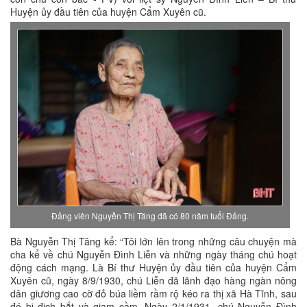
Huyện ủy đầu tiên của huyện Cẩm Xuyên cũ.
Đảng viên Nguyễn Thị Tăng đã có 80 năm tuổi Đảng.
Bà Nguyễn Thị Tăng kể: “Tôi lớn lên trong những câu chuyện mà
cha kể về chú Nguyễn Đình Liễn và những ngày tháng chú hoạt
động cách mạng. Là Bí thư Huyện ủy đầu tiên của huyện Cẩm
Xuyên cũ, ngày 8/9/1930, chú Liễn đã lãnh đạo hàng ngàn nông
dân giương cao cờ đỏ búa liềm rầm rộ kéo ra thị xã Hà Tĩnh, sau
đó bị địch bắt và giam cầm. Ngày 2/1/1931, chú Nguyễn Đình