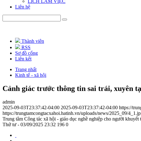
LICH LÀM VIỆC
Liên hệ
Thành viên
RSS
Sơ đồ cổng
Liên kết
Trang nhất
Kinh tế - xã hội
Cảnh giác trước thông tin sai trái, xuyên t
admin
2025-09-03T23:37:42-04:00
2025-09-03T23:37:42-04:00
https://tr
https://trungtamcongtacxahoi.hatinh.vn/uploads/news/2025_09/4_1.j
Trung tâm Công tác xã hội - giáo dục nghề nghiệp cho người khuyết 
Thứ tư - 03/09/2025 23:32
196
0