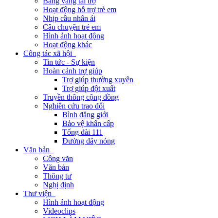
Bảng vàng tài trợ
Hoạt động hỗ trợ trẻ em
Nhịp cầu nhân ái
Câu chuyện trẻ em
Hình ảnh hoạt động
Hoạt động khác
Công tác xã hội
Tin tức - Sự kiện
Hoàn cảnh trợ giúp
Trợ giúp thường xuyên
Trợ giúp đột xuất
Truyền thông cộng đồng
Nghiên cứu trao đổi
Bình đẳng giới
Bảo vệ khẩn cấp
Tổng đài 111
Đường dây nóng
Văn bản
Công văn
Văn bản
Thông tư
Nghị định
Thư viện
Hình ảnh hoạt động
Videoclips