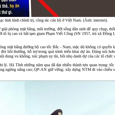
c tình hình chính trị, công tác cán bộ ở Việt Nam. (Ảnh: internet).
 giải phóng mặt bằng, môi trường, đời sống dân sinh để quy chụp, thổi 
ởi tố bị can và bắt tạm giam Phạm Viết Công (SN 1957, trú xã Đồng 
ải phóng mặt bằng đường bộ cao tốc Bắc - Nam, mặc dù không có quyền 
đòi bồi thường, hỗ trợ trong quá trình triển khai dự án. Đáng nói hơ
nội dung vu khống, xúc phạm uy tín, bôi nhọ danh dự của các tổ chức 
 và phi lý. Hà Tĩnh những năm qua đã đạt nhiều thành tựu quan trọng:
không ngừng nâng cao; QP-AN giữ vững; xây dựng NTM đi vào chiều s