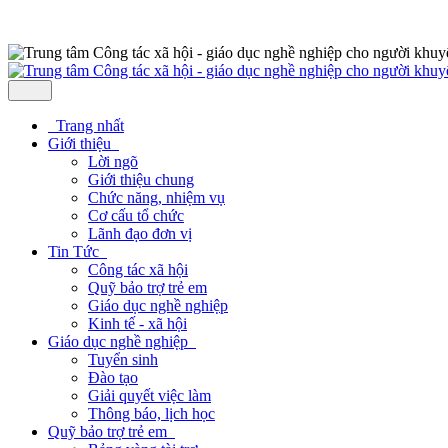
Trang nhất
Giới thiệu
Lời ngõ
Giới thiệu chung
Chức năng, nhiệm vụ
Cơ cấu tổ chức
Lãnh đạo đơn vị
Tin Tức
Công tác xã hội
Quỹ bảo trợ trẻ em
Giáo dục nghề nghiệp
Kinh tế - xã hội
Giáo dục nghề nghiệp
Tuyển sinh
Đào tạo
Giải quyết việc làm
Thông báo, lịch học
Quỹ bảo trợ trẻ em