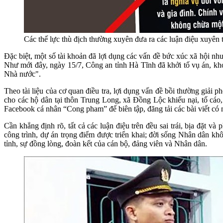
Các thế lực thù địch thường xuyên đưa ra các luận điệu xuyên tạ
Đặc biệt, một số tài khoản đã lợi dụng các vấn đề bức xúc xã hội như
Như mới đây, ngày 15/7, Công an tỉnh Hà Tĩnh đã khởi tố vụ án, kh
Nhà nước".
Theo tài liệu của cơ quan điều tra, lợi dụng vấn đề bồi thường gi
cho các hộ dân tại thôn Trung Long, xã Đồng Lộc khiếu nại, tố cáo, 
Facebook cá nhân “Cong pham” để biên tập, đăng tải các bài viết có 
Cần khẳng định rõ, tất cả các luận điệu trên đều sai trái, bịa đặt
công trình, dự án trọng điểm được triển khai; đời sống Nhân dân 
tỉnh, sự đồng lòng, đoàn kết của cán bộ, đảng viên và Nhân dân.