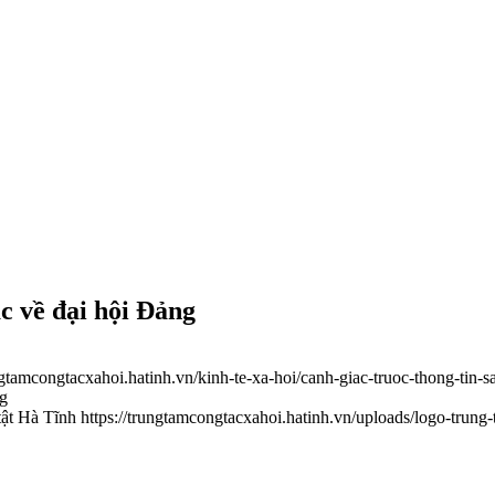
ạc về đại hội Đảng
ungtamcongtacxahoi.hatinh.vn/kinh-te-xa-hoi/canh-giac-truoc-thong-tin-s
pg
tật Hà Tĩnh
https://trungtamcongtacxahoi.hatinh.vn/uploads/logo-trung-