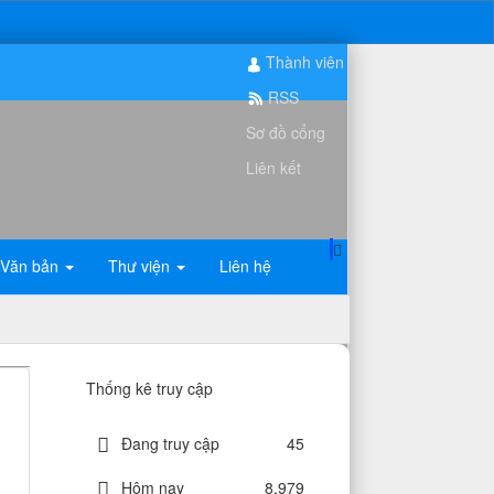
Thành viên
RSS
Sơ đồ cổng
Liên kết
Văn bản
Thư viện
Liên hệ
Thống kê truy cập
Đang truy cập
45
Hôm nay
8,979