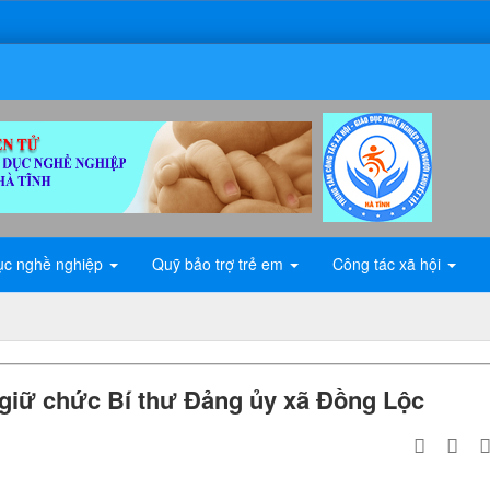
ục nghề nghiệp
Quỹ bảo trợ trẻ em
Công tác xã hội
giữ chức Bí thư Đảng ủy xã Đồng Lộc