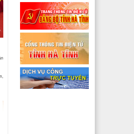
án
n,