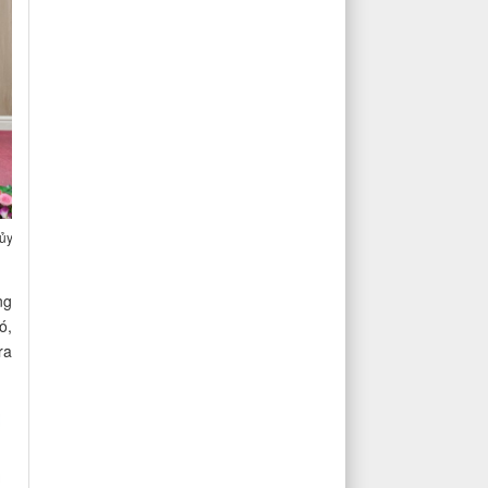
 ủy
ng
ó,
ra