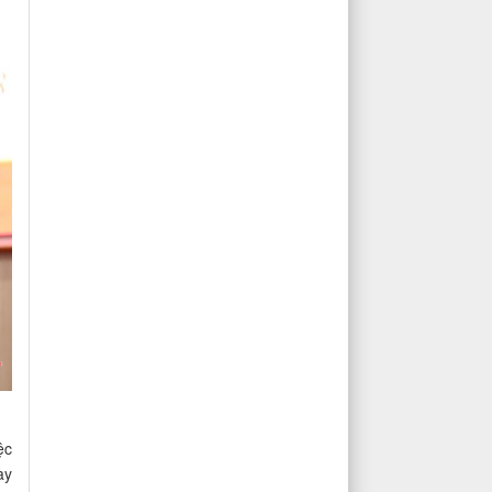
ệc
ày