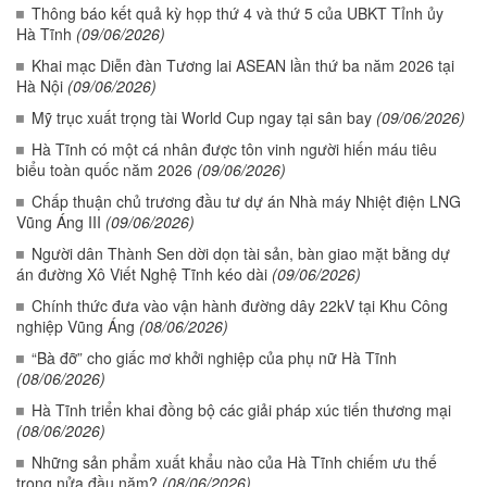
Thông báo kết quả kỳ họp thứ 4 và thứ 5 của UBKT Tỉnh ủy
Hà Tĩnh
(09/06/2026)
Khai mạc Diễn đàn Tương lai ASEAN lần thứ ba năm 2026 tại
Hà Nội
(09/06/2026)
Mỹ trục xuất trọng tài World Cup ngay tại sân bay
(09/06/2026)
Hà Tĩnh có một cá nhân được tôn vinh người hiến máu tiêu
biểu toàn quốc năm 2026
(09/06/2026)
Chấp thuận chủ trương đầu tư dự án Nhà máy Nhiệt điện LNG
Vũng Áng III
(09/06/2026)
Người dân Thành Sen dời dọn tài sản, bàn giao mặt bằng dự
án đường Xô Viết Nghệ Tĩnh kéo dài
(09/06/2026)
Chính thức đưa vào vận hành đường dây 22kV tại Khu Công
nghiệp Vũng Áng
(08/06/2026)
“Bà đỡ” cho giấc mơ khởi nghiệp của phụ nữ Hà Tĩnh
(08/06/2026)
Hà Tĩnh triển khai đồng bộ các giải pháp xúc tiến thương mại
(08/06/2026)
Những sản phẩm xuất khẩu nào của Hà Tĩnh chiếm ưu thế
trong nửa đầu năm?
(08/06/2026)