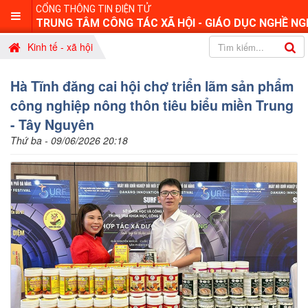
CỔNG THÔNG TIN ĐIỆN TỬ
TRUNG TÂM CÔNG TÁC XÃ HỘI - GIÁO DỤC NGHỀ NG
Kinh tế - xã hội
Hà Tĩnh đăng cai hội chợ triển lãm sản phẩm
công nghiệp nông thôn tiêu biểu miền Trung
- Tây Nguyên
Thứ ba - 09/06/2026 20:18