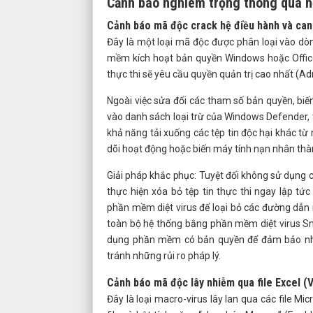
Cảnh báo nghiêm trọng thông qua h
Cảnh báo mã độc crack hệ điều hành và ca
Đây là một loại mã độc được phân loại vào dò
mềm kích hoạt bản quyền Windows hoặc Office 
thực thi sẽ yêu cầu quyền quản trị cao nhất (Adm
Ngoài việc sửa đổi các tham số bản quyền, bi
vào danh sách loại trừ của Windows Defender, tạ
khả năng tải xuống các tệp tin độc hại khác từ
dõi hoạt động hoặc biến máy tính nạn nhân th
Giải pháp khắc phục: Tuyệt đối không sử dụng c
thực hiện xóa bỏ tệp tin thực thi ngay lập tứ
phần mềm diệt virus để loại bỏ các đường dẫn n
toàn bộ hệ thống bằng phần mềm diệt virus Sm
dụng phần mềm có bản quyền để đảm bảo nhậ
tránh những rủi ro pháp lý.
Cảnh báo mã độc lây nhiễm qua file Excel 
Đây là loại macro-virus lây lan qua các file M