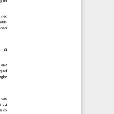
g tin
 việc
nable
 phần
kỳ mã
 diệt
người
 nghệ
n các
u lưu
ẫu có