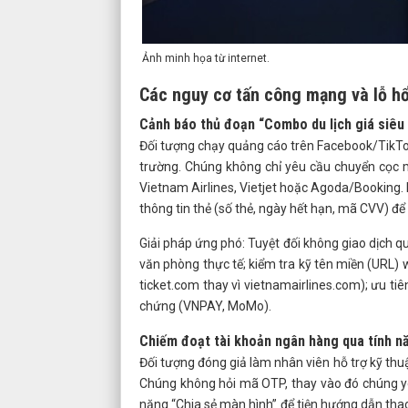
Ảnh minh họa từ internet.
Các nguy cơ tấn công mạng và lỗ h
Cảnh báo thủ đoạn “Combo du lịch giá siêu
Đối tượng chạy quảng cáo trên Facebook/TikTok
trường. Chúng không chỉ yêu cầu chuyển cọc m
Vietnam Airlines, Vietjet hoặc Agoda/Booking. 
thông tin thẻ (số thẻ, ngày hết hạn, mã CVV) để 
Giải pháp ứng phó: Tuyệt đối không giao dịch qu
văn phòng thực tế; kiểm tra kỹ tên miền (URL) w
ticket.com thay vì vietnamairlines.com); ưu t
chứng (VNPAY, MoMo).
Chiếm đoạt tài khoản ngân hàng qua tính n
Đối tượng đóng giả làm nhân viên hỗ trợ kỹ thu
Chúng không hỏi mã OTP, thay vào đó chúng yê
năng “Chia sẻ màn hình” để tiện hướng dẫn thao