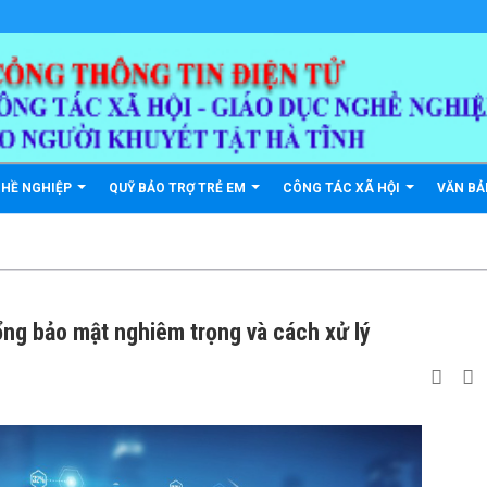
GHỀ NGHIỆP
QUỸ BẢO TRỢ TRẺ EM
CÔNG TÁC XÃ HỘI
VĂN B
ng bảo mật nghiêm trọng và cách xử lý