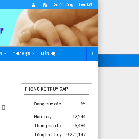
Sơ đồ cổng
Liên kết
ẢN
THƯ VIỆN
LIÊN HỆ
THỐNG KÊ TRUY CẬP
Đang truy cập
65
Hôm nay
12,244
Tháng hiện tại
95,484
Tổng lượt truy
9,271,147