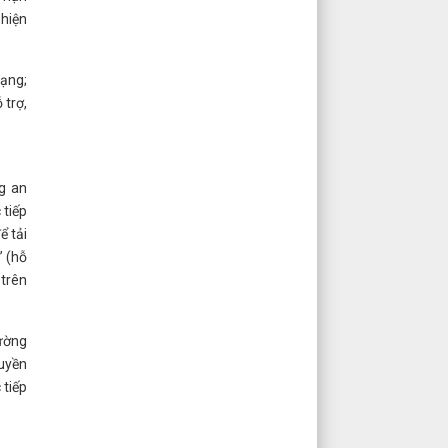
 hiện
mạng;
 trợ,
g an
 tiếp
ể tải
” (hỗ
 trên
đường
quyền
 tiếp