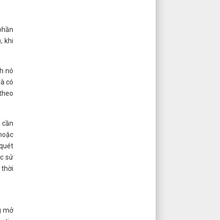
 phần
, khi
nh nó
và có
 theo
, cần
 hoặc
 quét
ức sử
thời
ng mở