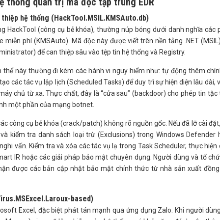
ệ thống quản trị mã độc tập trung EDR
n thiệp hệ thống (HackTool.MSIL.KMSAuto.db)
ng HackTool (công cụ bẻ khóa), thường núp bóng dưới danh nghĩa các
miễn phí (KMSAuto). Mã độc này được viết trên nền tảng .NET (MSIL)
inistrator) để can thiệp sâu vào tệp tin hệ thống và Registry.
ến thể này thường đi kèm các hành vi nguy hiểm như: tự động thêm chí
o các tác vụ lập lịch (Scheduled Tasks) để duy trì sự hiện diện lâu dài, 
 máy chủ từ xa. Thực chất, đây là “cửa sau” (backdoor) cho phép tin tặc
ành một phần của mạng botnet.
ác công cụ bẻ khóa (crack/patch) không rõ nguồn gốc. Nếu đã lỡ cài đặt
c và kiểm tra danh sách loại trừ (Exclusions) trong Windows Defender
ghi vấn. Kiểm tra và xóa các tác vụ lạ trong Task Scheduler, thực hiện
art IR hoặc các giải pháp bảo mật chuyên dụng. Người dùng và tổ ch
n được các bản cập nhật bảo mật chính thức từ nhà sản xuất đồng 
(Virus.MSExcel.Laroux-based)
icrosoft Excel, đặc biệt phát tán mạnh qua ứng dụng Zalo. Khi người dù