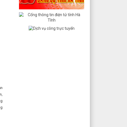
ần
m,
ng
ng