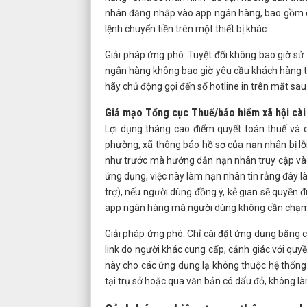
nhân đăng nhập vào app ngân hàng, bao gồm cả
lệnh chuyển tiền trên một thiết bị khác.
Giải pháp ứng phó: Tuyệt đối không bao giờ sử
ngân hàng không bao giờ yêu cầu khách hàng thự
hãy chủ động gọi đến số hotline in trên mặt sa
Giả mạo Tổng cục Thuế/bảo hiểm xã hội cài 
Lợi dụng tháng cao điểm quyết toán thuế và 
phường, xã thông báo hồ sơ của nạn nhân bị lỗi,
như trước mà hướng dẫn nạn nhân truy cập vào 
ứng dụng, việc này làm nạn nhân tin rằng đây là
trợ), nếu người dùng đồng ý, kẻ gian sẽ quyền đ
app ngân hàng mà người dùng không cần chạm
Giải pháp ứng phó: Chỉ cài đặt ứng dụng bằng 
link do người khác cung cấp; cảnh giác với quyề
này cho các ứng dụng lạ không thuộc hệ thống 
tại trụ sở hoặc qua văn bản có dấu đỏ, không là