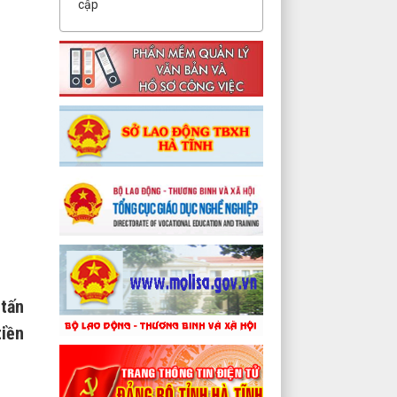
cập
 tấn
iền