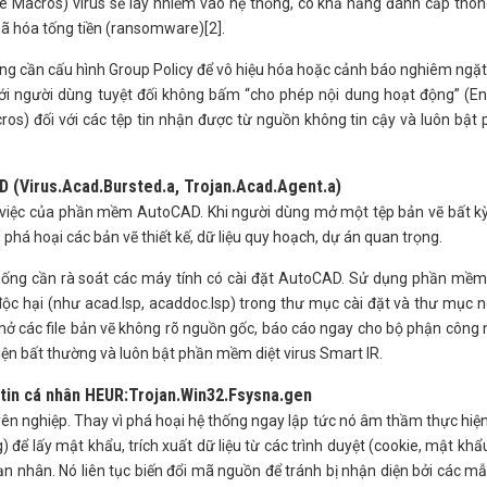
le Macros) virus sẽ lây nhiễm vào hệ thống, có khả năng đánh cắp thôn
mã hóa tống tiền (ransomware)[2].
hống cần cấu hình Group Policy để vô hiệu hóa hoặc cảnh báo nghiêm ngặt
 với người dùng tuyệt đối không bấm “cho phép nội dung hoạt động” (E
os) đối với các tệp tin nhận được từ nguồn không tin cậy và luôn bật
D (Virus.Acad.Bursted.a, Trojan.Acad.Agent.a)
àm việc của phần mềm AutoCAD. Khi người dùng mở một tệp bản vẽ bất 
phá hoại các bản vẽ thiết kế, dữ liệu quy hoạch, dự án quan trọng.
 thống cần rà soát các máy tính có cài đặt AutoCAD. Sử dụng phần mềm
 độc hại (như acad.lsp, acaddoc.lsp) trong thư mục cài đặt và thư mục 
ở các file bản vẽ không rõ nguồn gốc, báo cáo ngay cho bộ phận công
ện bất thường và luôn bật phần mềm diệt virus Smart IR.
tin cá nhân HEUR:Trojan.Win32.Fsysna.gen
yên nghiệp. Thay vì phá hoại hệ thống ngay lập tức nó âm thầm thực hiệ
) để lấy mật khẩu, trích xuất dữ liệu từ các trình duyệt (cookie, mật khẩ
ạn nhân. Nó liên tục biến đổi mã nguồn để tránh bị nhận diện bởi các m