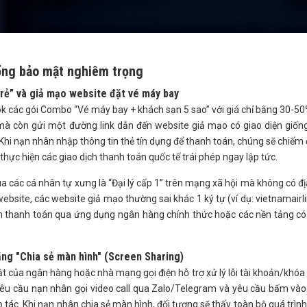
ổng bảo mật nghiêm trọng
 rẻ” và giả mạo website đặt vé máy bay
 các gói Combo “Vé máy bay + khách sạn 5 sao” với giá chỉ bằng 30-50
à còn gửi một đường link dẫn đến website giả mạo có giao diện giốn
Khi nạn nhân nhập thông tin thẻ tín dụng để thanh toán, chúng sẽ chiếm
thực hiện các giao dịch thanh toán quốc tế trái phép ngay lập tức.
a các cá nhân tự xưng là “Đại lý cấp 1” trên mạng xã hội mà không có đị
ebsite, các website giả mạo thường sai khác 1 ký tự (ví dụ: vietnamairl
iên thanh toán qua ứng dụng ngân hàng chính thức hoặc các nền tảng c
ăng "Chia sẻ màn hình" (Screen Sharing)
ật của ngân hàng hoặc nhà mạng gọi điện hỗ trợ xử lý lỗi tài khoản/khóa
u cầu nạn nhân gọi video call qua Zalo/Telegram và yêu cầu bấm vào
 tác. Khi nạn nhân chia sẻ màn hình, đối tượng sẽ thấy toàn bộ quá trìn