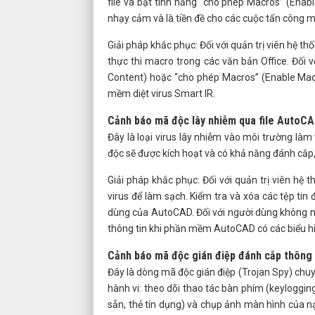
file và bật tính năng “cho phép Macros” (Enab
nhạy cảm và là tiền đề cho các cuộc tấn công 
Giải pháp khắc phục: Đối với quản trị viên hệ t
thực thi macro trong các văn bản Office. Đối
Content) hoặc “cho phép Macros” (Enable Macr
mềm diệt virus Smart IR.
Cảnh báo mã độc lây nhiễm qua file AutoCA
Đây là loại virus lây nhiễm vào môi trường l
độc sẽ được kích hoạt và có khả năng đánh cắp, 
Giải pháp khắc phục: Đối với quản trị viên hệ
virus để làm sạch. Kiểm tra và xóa các tệp tin
dùng của AutoCAD. Đối với người dùng không m
thông tin khi phần mềm AutoCAD có các biểu hi
Cảnh báo mã độc gián điệp đánh cắp thông 
Đây là dòng mã độc gián điệp (Trojan Spy) chu
hành vi: theo dõi thao tác bàn phím (keylogging
sẵn, thẻ tín dụng) và chụp ảnh màn hình của n