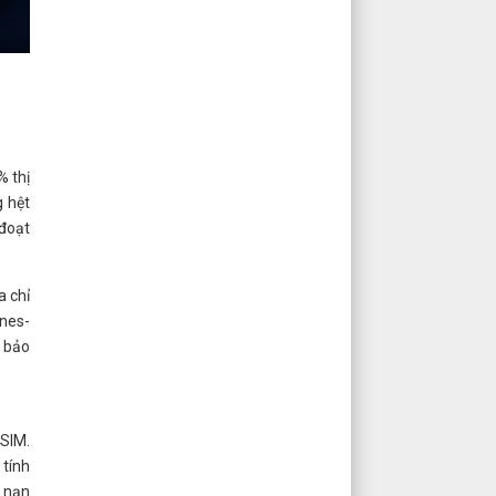
% thị
g hệt
 đoạt
a chỉ
ines-
ó bảo
 SIM.
 tính
h nạn