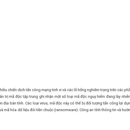
iều chiến dịch tấn công mạng tinh vi và các lỗ hổng nghiêm trọng trên các ph
n trị mã độc tập trung ghi nhận một số loại mã độc nguy hiểm đang lây nhiễ
n địa bàn tỉnh. Các loại virus, mã độc này có thể bị đối tượng tấn công lợi dụ
và mã hóa dữ liệu đòi tiền chuộc (ransomware). Công an tỉnh thông tin và hướ