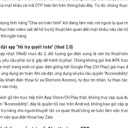
 mật khẩu và mã OTP hiện lên trên thông báo đẩy. Từ đó, chúng thực
 dụng tính năng “Chia sẻ màn hình” khi đang làm việc với người lạ qua 
c hiện video call để hỗ trợ kỹ thuật liên quan đến mật khẩu; nếu cần hỗ
u thẻ ngân hàng.
đặt app “Hỗ trợ quyết toán” (thuế 2.0)
cập nhật VNeID mức độ 2, đối tượng gọi điện xưng là cán bộ thuế/côn
 yêu cầu phải xử lý gấp để tránh bị phạt. Chúng không gửi link APK trực
một trang web có giao diện giống hệt Google Play (CH Play) giả mạo đ
 ứng dụng an toàn. Khi cài đặt, ứng dụng sẽ yêu cầu quyền “Accessibility
iều khiển điện thoại từ xa (Remote Access), tự đọc tin nhắn, tự thao tác
 vào máy.
cách gõ tên trực tiếp trên App Store/CH Play thật, không truy cập qua 
n “Accessibility”, đây là quyền tối cao trên Android, không bao giờ cấp 
trợ năng cho người khuyết tật; cơ quan thuế/công an luôn làm việc trực
m việc qua điện thoại hay Zalo.