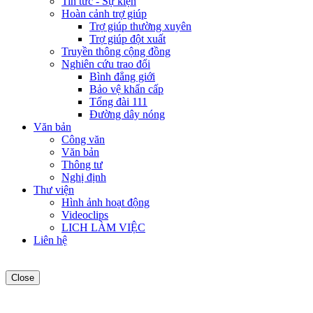
Tin tức - Sự kiện
Hoàn cảnh trợ giúp
Trợ giúp thường xuyên
Trợ giúp đột xuất
Truyền thông cộng đồng
Nghiên cứu trao đổi
Bình đẳng giới
Bảo vệ khẩn cấp
Tổng đài 111
Đường dây nóng
Văn bản
Công văn
Văn bản
Thông tư
Nghị định
Thư viện
Hình ảnh hoạt động
Videoclips
LICH LÀM VIỆC
Liên hệ
Close