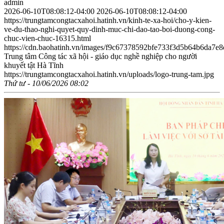
admin
2026-06-10T08:08:12-04:00
2026-06-10T08:08:12-04:00
https://trungtamcongtacxahoi.hatinh.vn/kinh-te-xa-hoi/cho-y-kien-
ve-du-thao-nghi-quyet-quy-dinh-muc-chi-dao-tao-boi-duong-cong-
chuc-vien-chuc-16315.html
https://cdn.baohatinh.vn/images/f9c67378592bfe733f3d5b64b6da
Trung tâm Công tác xã hội - giáo dục nghề nghiệp cho người
khuyết tật Hà Tĩnh
https://trungtamcongtacxahoi.hatinh.vn/uploads/logo-trung-tam.jpg
Thứ tư - 10/06/2026 08:02