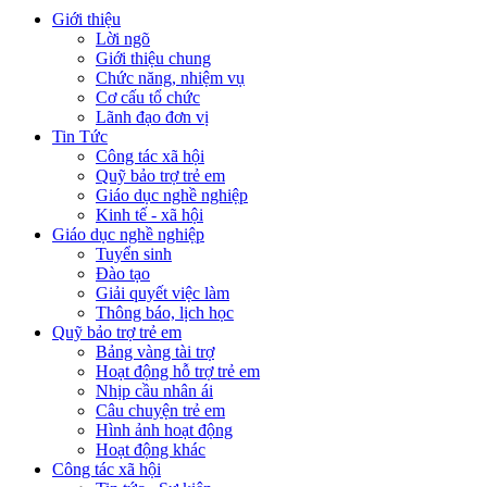
Giới thiệu
Lời ngõ
Giới thiệu chung
Chức năng, nhiệm vụ
Cơ cấu tổ chức
Lãnh đạo đơn vị
Tin Tức
Công tác xã hội
Quỹ bảo trợ trẻ em
Giáo dục nghề nghiệp
Kinh tế - xã hội
Giáo dục nghề nghiệp
Tuyển sinh
Đào tạo
Giải quyết việc làm
Thông báo, lịch học
Quỹ bảo trợ trẻ em
Bảng vàng tài trợ
Hoạt động hỗ trợ trẻ em
Nhịp cầu nhân ái
Câu chuyện trẻ em
Hình ảnh hoạt động
Hoạt động khác
Công tác xã hội