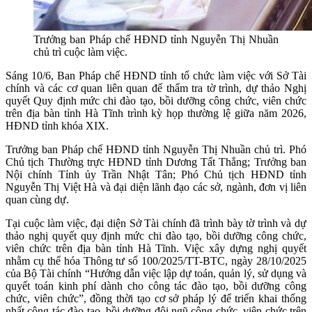
Trưởng ban Pháp chế HĐND tỉnh Nguyễn Thị Nhuần
chủ trì cuộc làm việc.
Sáng 10/6, Ban Pháp chế HĐND tỉnh tổ chức làm việc với Sở Tài
chính và các cơ quan liên quan để thẩm tra tờ trình, dự thảo Nghị
quyết Quy định mức chi đào tạo, bồi dưỡng công chức, viên chức
trên địa bàn tỉnh Hà Tĩnh trình kỳ họp thường lệ giữa năm 2026,
HĐND tỉnh khóa XIX.
Trưởng ban Pháp chế HĐND tỉnh Nguyễn Thị Nhuần chủ trì. Phó
Chủ tịch Thường trực HĐND tỉnh Dương Tất Thắng; Trưởng ban
Nội chính Tỉnh ủy Trần Nhật Tân; Phó Chủ tịch HĐND tỉnh
Nguyễn Thị Việt Hà và đại diện lãnh đạo các sở, ngành, đơn vị liên
quan cùng dự.
Tại cuộc làm việc, đại diện Sở Tài chính đã trình bày tờ trình và dự
thảo nghị quyết quy định mức chi đào tạo, bồi dưỡng công chức,
viên chức trên địa bàn tỉnh Hà Tĩnh. Việc xây dựng nghị quyết
nhằm cụ thể hóa Thông tư số 100/2025/TT-BTC, ngày 28/10/2025
của Bộ Tài chính “Hướng dẫn việc lập dự toán, quản lý, sử dụng và
quyết toán kinh phí dành cho công tác đào tạo, bồi dưỡng công
chức, viên chức”, đồng thời tạo cơ sở pháp lý để triển khai thống
nhất công tác đào tạo, bồi dưỡng đội ngũ công chức, viên chức trên