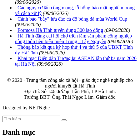
(09/06/2026)
Các nguy cơ tấn công mạng, lỗ hổng bảo mật nghiêm trọng
và cách xử lý
(09/06/2026)
Cảnh báo "bẫy" lừa đảo cá độ bóng đá mùa World Cup
(09/06/2026)
Formosa Hà Tĩnh tuyển dụng 300 lao động
(09/06/2026)
Hà Tĩnh đăng cai hội chợ triển lãm sản phẩm công nghiệp
nông thôn tiêu biểu miền Trung - Tây Nguyên
(09/06/2026)
Thông báo kết quả kỳ họp thứ 4 và thứ 5 của UBKT Tỉnh
ủy Hà Tĩnh
(09/06/2026)
Khai mạc Diễn đàn Tương lai ASEAN lần thứ ba năm 2026
tại Hà Nội
(09/06/2026)
© 2020 - Trung tâm công tác xã hội - giáo dục nghề nghiệp cho
người khuyết tật Hà Tĩnh
Địa chỉ: Số 146 đường Trần Phú, TP Hà Tĩnh.
Trưởng BBT: Ông Thái Ngọc Lâm, Giám đốc.
Designed by NETNghe
Danh mục