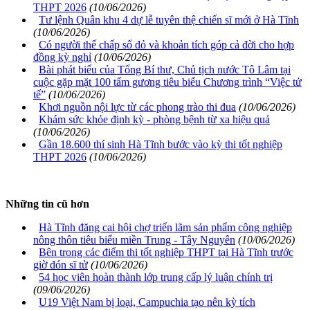
THPT 2026
(10/06/2026)
Tư lệnh Quân khu 4 dự lễ tuyên thệ chiến sĩ mới ở Hà Tĩnh
(10/06/2026)
Có người thế chấp sổ đỏ và khoản tích góp cả đời cho hợp
đồng kỳ nghỉ
(10/06/2026)
Bài phát biểu của Tổng Bí thư, Chủ tịch nước Tô Lâm tại
cuộc gặp mặt 100 tấm gương tiêu biểu Chương trình “Việc tử
tế”
(10/06/2026)
Khơi nguồn nội lực từ các phong trào thi đua
(10/06/2026)
Khám sức khỏe định kỳ - phòng bệnh từ xa hiệu quả
(10/06/2026)
Gần 18.600 thí sinh Hà Tĩnh bước vào kỳ thi tốt nghiệp
THPT 2026
(10/06/2026)
Những tin cũ hơn
Hà Tĩnh đăng cai hội chợ triển lãm sản phẩm công nghiệp
nông thôn tiêu biểu miền Trung - Tây Nguyên
(10/06/2026)
Bên trong các điểm thi tốt nghiệp THPT tại Hà Tĩnh trước
giờ đón sĩ tử
(10/06/2026)
54 học viên hoàn thành lớp trung cấp lý luận chính trị
(09/06/2026)
U19 Việt Nam bị loại, Campuchia tạo nên kỳ tích