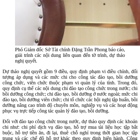
Phó Giám đốc Sở Tài chính Đặng Trần Phong báo cáo,
giải trình các nội dung liên quan đến tờ trình, dự thảo
nghị quyết.
Dự thảo nghị quyết gồm 9 điều, quy định phạm vi điều chỉnh, đối
tượng áp dụng và các mức chi cho công tác đào tạo, bồi dưỡng
công chức, viên chức thuộc phạm vi quản lý của tỉnh. Trong đó,
quy định cụ thể các nội dung chi đào tạo công chức trong nước; chi
bồi dưỡng công chức; chi đào tạo, bồi dưỡng ở nước ngoài; mức chi
đào tạo, bồi dưỡng viên chức; chi tổ chức các hội nghị tập huấn, bồi
dưỡng nâng cao trình độ chuyên môn, nghiệp vụ và các hoạt động
phục vụ trực tiếp công tác quản lý đào tạo, bồi dưỡng.
Đối với đào tạo công chức trong nước, dự thảo quy định các khoản
chi như: chi phí dịch vụ đào tạo, hỗ trợ mua tài liệu học tập bắt
buộc, hỗ trợ tiền ăn, đi lại, thuê chỗ nghỉ trong thời gian học tập
trung và các chế độ hỗ trợ khác theo quy định hiện hành. Công