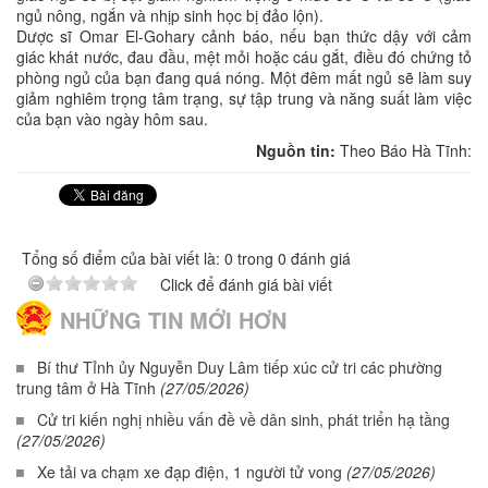
ngủ nông, ngắn và nhịp sinh học bị đảo lộn).
Dược sĩ Omar El-Gohary cảnh báo, nếu bạn thức dậy với cảm
giác khát nước, đau đầu, mệt mỏi hoặc cáu gắt, điều đó chứng tỏ
phòng ngủ của bạn đang quá nóng. Một đêm mất ngủ sẽ làm suy
giảm nghiêm trọng tâm trạng, sự tập trung và năng suất làm việc
của bạn vào ngày hôm sau.
Nguồn tin:
Theo Báo Hà Tĩnh:
Tổng số điểm của bài viết là: 0 trong 0 đánh giá
Click để đánh giá bài viết
NHỮNG TIN MỚI HƠN
Bí thư Tỉnh ủy Nguyễn Duy Lâm tiếp xúc cử tri các phường
trung tâm ở Hà Tĩnh
(27/05/2026)
Cử tri kiến nghị nhiều vấn đề về dân sinh, phát triển hạ tầng
(27/05/2026)
Xe tải va chạm xe đạp điện, 1 người tử vong
(27/05/2026)