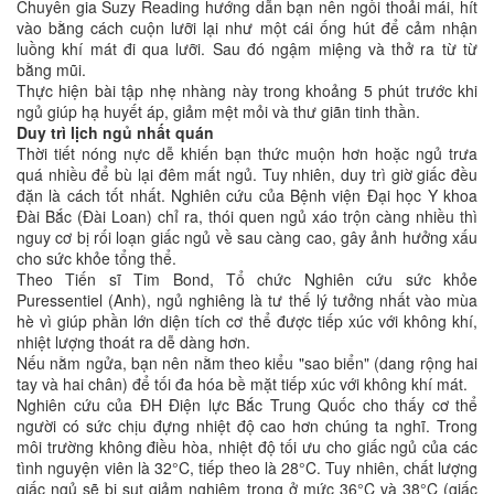
Chuyên gia Suzy Reading hướng dẫn bạn nên ngồi thoải mái, hít
vào bằng cách cuộn lưỡi lại như một cái ống hút để cảm nhận
luồng khí mát đi qua lưỡi. Sau đó ngậm miệng và thở ra từ từ
bằng mũi.
Thực hiện bài tập nhẹ nhàng này trong khoảng 5 phút trước khi
ngủ giúp hạ huyết áp, giảm mệt mỏi và thư giãn tinh thần.
Duy trì lịch ngủ nhất quán
Thời tiết nóng nực dễ khiến bạn thức muộn hơn hoặc ngủ trưa
quá nhiều để bù lại đêm mất ngủ. Tuy nhiên, duy trì giờ giấc đều
đặn là cách tốt nhất. Nghiên cứu của Bệnh viện Đại học Y khoa
Đài Bắc (Đài Loan) chỉ ra, thói quen ngủ xáo trộn càng nhiều thì
nguy cơ bị rối loạn giấc ngủ về sau càng cao, gây ảnh hưởng xấu
cho sức khỏe tổng thể.
Theo Tiến sĩ Tim Bond, Tổ chức Nghiên cứu sức khỏe
Puressentiel (Anh), ngủ nghiêng là tư thế lý tưởng nhất vào mùa
hè vì giúp phần lớn diện tích cơ thể được tiếp xúc với không khí,
nhiệt lượng thoát ra dễ dàng hơn.
Nếu nằm ngửa, bạn nên nằm theo kiểu "sao biển" (dang rộng hai
tay và hai chân) để tối đa hóa bề mặt tiếp xúc với không khí mát.
Nghiên cứu của ĐH Điện lực Bắc Trung Quốc cho thấy cơ thể
người có sức chịu đựng nhiệt độ cao hơn chúng ta nghĩ. Trong
môi trường không điều hòa, nhiệt độ tối ưu cho giấc ngủ của các
tình nguyện viên là 32°C, tiếp theo là 28°C. Tuy nhiên, chất lượng
giấc ngủ sẽ bị sụt giảm nghiêm trọng ở mức 36°C và 38°C (giấc