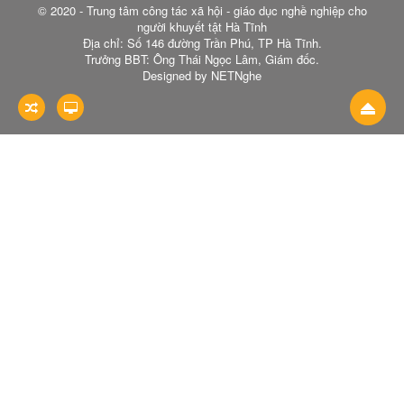
© 2020 - Trung tâm công tác xã hội - giáo dục nghề nghiệp cho
người khuyết tật Hà Tĩnh
Địa chỉ: Số 146 đường Trần Phú, TP Hà Tĩnh.
Trưởng BBT: Ông Thái Ngọc Lâm, Giám đốc.
Designed by NETNghe