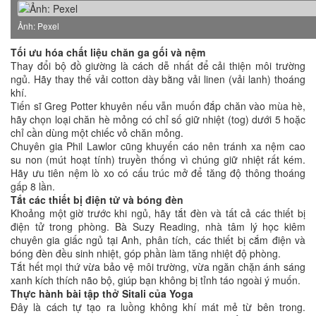
Ảnh: Pexel
Tối ưu hóa chất liệu chăn ga gối và nệm
Thay đổi bộ đồ giường là cách dễ nhất để cải thiện môi trường
ngủ. Hãy thay thế vải cotton dày bằng vải linen (vải lanh) thoáng
khí.
Tiến sĩ Greg Potter khuyên nếu vẫn muốn đắp chăn vào mùa hè,
hãy chọn loại chăn hè mỏng có chỉ số giữ nhiệt (tog) dưới 5 hoặc
chỉ cần dùng một chiếc vỏ chăn mỏng.
Chuyên gia Phil Lawlor cũng khuyến cáo nên tránh xa nệm cao
su non (mút hoạt tính) truyền thống vì chúng giữ nhiệt rất kém.
Hãy ưu tiên nệm lò xo có cấu trúc mở để tăng độ thông thoáng
gấp 8 lần.
Tắt các thiết bị điện tử và bóng đèn
Khoảng một giờ trước khi ngủ, hãy tắt đèn và tất cả các thiết bị
điện tử trong phòng. Bà Suzy Reading, nhà tâm lý học kiêm
chuyên gia giấc ngủ tại Anh, phân tích, các thiết bị cắm điện và
bóng đèn đều sinh nhiệt, góp phần làm tăng nhiệt độ phòng.
Tắt hết mọi thứ vừa bảo vệ môi trường, vừa ngăn chặn ánh sáng
xanh kích thích não bộ, giúp bạn không bị tỉnh táo ngoài ý muốn.
Thực hành bài tập thở Sitali của Yoga
Đây là cách tự tạo ra luồng không khí mát mẻ từ bên trong.