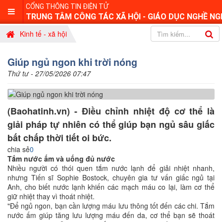
CỔNG THÔNG TIN ĐIỆN TỬ
TRUNG TÂM CÔNG TÁC XÃ HỘI - GIÁO DỤC NGHỀ NG
Kinh tế - xã hội
Giúp ngủ ngon khi trời nóng
Thứ tư - 27/05/2026 07:47
(Baohatinh.vn) - Điều chỉnh nhiệt độ cơ thể là
giải pháp tự nhiên có thể giúp bạn ngủ sâu giấc
bất chấp thời tiết oi bức.
chia sẻ
0
Tắm nước ấm và uống đủ nước
Nhiều người có thói quen tắm nước lạnh để giải nhiệt nhanh,
nhưng Tiến sĩ Sophie Bostock, chuyên gia tư vấn giấc ngủ tại
Anh, cho biết nước lạnh khiến các mạch máu co lại, làm cơ thể
giữ nhiệt thay vì thoát nhiệt.
"Để ngủ ngon, bạn cần lượng máu lưu thông tốt đến các chi. Tắm
nước ấm giúp tăng lưu lượng máu đến da, cơ thể bạn sẽ thoát