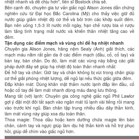
nhiệt nhanh và dễ chịu hơn", tiến sĩ Bostock chia sẻ.
Bên cạnh đó, chuyên gia tư vấn giấc ngủ Alison Jones dẫn chứng
nghiên cứu từ Đại học Bắc Carolina (Mỹ) cho thấy việc giữ đủ
nước giúp giảm nhiệt độ cơ thể và bôi trơn các khớp suốt đêm.
Bạn nên uống 1,5-3 lít nước mỗi ngày, hạn chế rượu bia vì rượu
làm tăng tình trạng mất nước và khiến thân nhiệt tăng cao về
đêm.
Tận dụng các điểm mạch và vùng chi để hạ nhiệt nhanh
Chuyên gia Alison Jones, hãng nệm Sealy (Anh) giải thích, các
mạch máu nằm rất gần da ở các điểm mạch (đầu, cổ, cổ tay) và
bàn tay, bàn chân. Do đó, làm mát các vùng này bằng các giải
pháp dưới đây sẽ giúp hạ nhiệt độ toàn thân nhanh nhất:
Để hở tay và chân: Giữ tay và chân không bị vùi trong chăn giúp
cơ thể giải phóng nhiệt lượng, dễ ngủ lại nếu thức giấc giữa đêm.
Đắp khăn mát: Dùng khăn mặt thấm nước lạnh đắp lên đầu, cổ
hoặc cổ tay để làm mát nhanh dòng máu đang lưu thông.
Mang tất (vớ) lạnh: Chuyên gia công nghệ giấc ngủ Phil Lawlor
gợi ý đặt một đôi tất sạch vào ngăn mát tủ lạnh vài tiếng rồi mang
vào trước khi ngủ. Bàn chân tập trung nhiều đầu dây thần kinh,
làm mát vùng này giúp xoa dịu toàn thân.
Thoa magie: Thoa dầu hoặc kem dưỡng chứa magie lên bàn
chân, cánh tay và ngực giúp làm dịu hệ thần kinh và hỗ trợ phục
hồi, giúp dễ chìm vào giấc ngủ hơn.