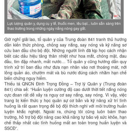
Lực lượng quân y, dụng cụ y tế, thuốc men, lều bạt... luôn sẵn sàng trên
thao trường trong những ngày nắng nóng gay gắt.
Giờ nghỉ giải lao, tổ quân y của Trung đoàn 841 tranh thủ hướng
dẫn kiến thức phòng, chống say nắng, say nóng và kỹ năng sơ
cứu ban đầu cho bộ đội. Những người lính đã kịp học cách nhận
biết các dấu hiệu tăng thân nhiệt như hoa mắt, chóng mặt, đau
đầu, tim đập nhanh, mất nước… Tổ quân y cũng hướng dẫn quy
trình xử trí ban đầu như đưa nạn nhân vào nơi thoáng mát, nới
lỏng quần áo, chườm mát và bù nước đúng cách nhằm hạn chế
biến chứng nguy hiểm.
Thiếu tá QNCN Đinh Trọng Đồng – Trợ lý Quân y (Trung đoàn
841) chia sẻ: “Huấn luyện cường độ cao dưới thời tiết nắng nóng
cực đoan rất dễ xảy ra nguy cơ say nắng, say nóng. Vì vậy, việc
trang bị kiến thức y học quân sự cơ bản và kỹ năng xử trí tình
huống là rất quan trọng để bộ đội thích nghi với môi trường huấn
luyện khắc nghiệt. Ngoài ra, chúng tôi cũng luôn bám thao
trường, hỗ trợ bộ đội nâng cao khả năng tự bảo vệ sức khỏe, hạn
chế thấp nhất các tình huống mất an toàn trong huấn luyện và
SSCĐ”.