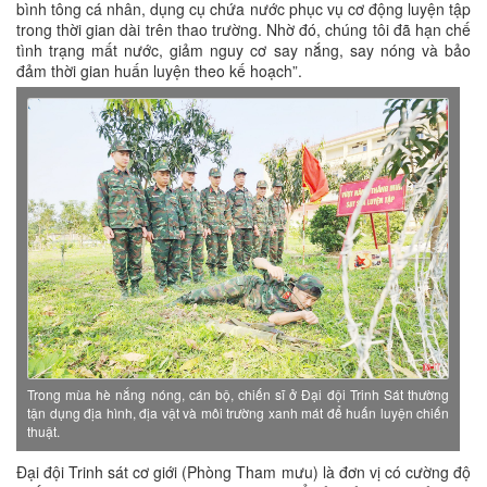
bình tông cá nhân, dụng cụ chứa nước phục vụ cơ động luyện tập
trong thời gian dài trên thao trường. Nhờ đó, chúng tôi đã hạn chế
tình trạng mất nước, giảm nguy cơ say nắng, say nóng và bảo
đảm thời gian huấn luyện theo kế hoạch”.
Trong mùa hè nắng nóng, cán bộ, chiến sĩ ở Đại đội Trinh Sát thường
tận dụng địa hình, địa vật và môi trường xanh mát để huấn luyện chiến
thuật.
Đại đội Trinh sát cơ giới (Phòng Tham mưu) là đơn vị có cường độ