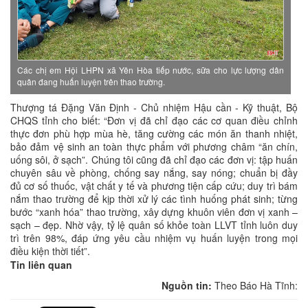
Các chị em Hội LHPN xã Yên Hòa tiếp nước, sữa cho lực lượng dân
quân đang huấn luyện trên thao trường.
Thượng tá Đặng Văn Định - Chủ nhiệm Hậu cần - Kỹ thuật, Bộ
CHQS tỉnh cho biết: “Đơn vị đã chỉ đạo các cơ quan điều chỉnh
thực đơn phù hợp mùa hè, tăng cường các món ăn thanh nhiệt,
bảo đảm vệ sinh an toàn thực phẩm với phương châm “ăn chín,
uống sôi, ở sạch”. Chúng tôi cũng đã chỉ đạo các đơn vị: tập huấn
chuyên sâu về phòng, chống say nắng, say nóng; chuẩn bị đầy
đủ cơ số thuốc, vật chất y tế và phương tiện cấp cứu; duy trì bám
nắm thao trường để kịp thời xử lý các tình huống phát sinh; từng
bước “xanh hóa” thao trường, xây dựng khuôn viên đơn vị xanh –
sạch – đẹp. Nhờ vậy, tỷ lệ quân số khỏe toàn LLVT tỉnh luôn duy
trì trên 98%, đáp ứng yêu cầu nhiệm vụ huấn luyện trong mọi
điều kiện thời tiết”.
Tin liên quan
Nguồn tin:
Theo Báo Hà Tĩnh: