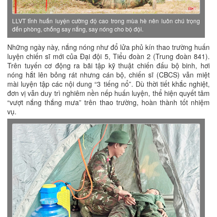
LLVT tỉnh huấn luyện cường độ cao trong mùa hè nên luôn chú trọng
đến phòng, chống say nắng, say nóng cho bộ đội.
Những ngày này, nắng nóng như đổ lửa phủ kín thao trường huấn
luyện chiến sĩ mới của Đại đội 5, Tiểu đoàn 2 (Trung đoàn 841).
Trên tuyến cơ động ra bãi tập kỹ thuật chiến đấu bộ binh, hơi
nóng hắt lên bỏng rát nhưng cán bộ, chiến sĩ (CBCS) vẫn miệt
mài luyện tập các nội dung “3 tiếng nổ”. Dù thời tiết khắc nghiệt,
đơn vị vẫn duy trì nghiêm nền nếp huấn luyện, thể hiện quyết tâm
“vượt nắng thắng mưa” trên thao trường, hoàn thành tốt nhiệm
vụ.