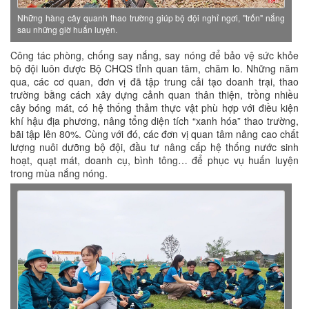
Những hàng cây quanh thao trường giúp bộ đội nghỉ ngơi, "trốn" nắng
sau những giờ huấn luyện.
Công tác phòng, chống say nắng, say nóng để bảo vệ sức khỏe
bộ đội luôn được Bộ CHQS tỉnh quan tâm, chăm lo. Những năm
qua, các cơ quan, đơn vị đã tập trung cải tạo doanh trại, thao
trường bằng cách xây dựng cảnh quan thân thiện, trồng nhiều
cây bóng mát, có hệ thống thảm thực vật phù hợp với điều kiện
khí hậu địa phương, nâng tổng diện tích “xanh hóa” thao trường,
bãi tập lên 80%. Cùng với đó, các đơn vị quan tâm nâng cao chất
lượng nuôi dưỡng bộ đội, đầu tư nâng cấp hệ thống nước sinh
hoạt, quạt mát, doanh cụ, bình tông… để phục vụ huấn luyện
trong mùa nắng nóng.