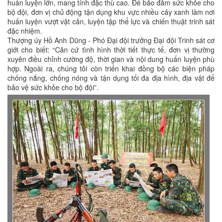
huấn luyện lớn, mang tính đặc thù cao. Để bảo đảm sức khỏe cho
bộ đội, đơn vị chủ động tận dụng khu vực nhiều cây xanh làm nơi
huấn luyện vượt vật cản, luyện tập thể lực và chiến thuật trinh sát
đặc nhiệm.
Thượng úy Hồ Anh Dũng - Phó Đại đội trưởng Đại đội Trinh sát cơ
giới cho biết: “Căn cứ tình hình thời tiết thực tế, đơn vị thường
xuyên điều chỉnh cường độ, thời gian và nội dung huấn luyện phù
hợp. Ngoài ra, chúng tôi còn triển khai đồng bộ các biện pháp
chống nắng, chống nóng và tận dụng tối đa địa hình, địa vật để
bảo vệ sức khỏe cho bộ đội”.