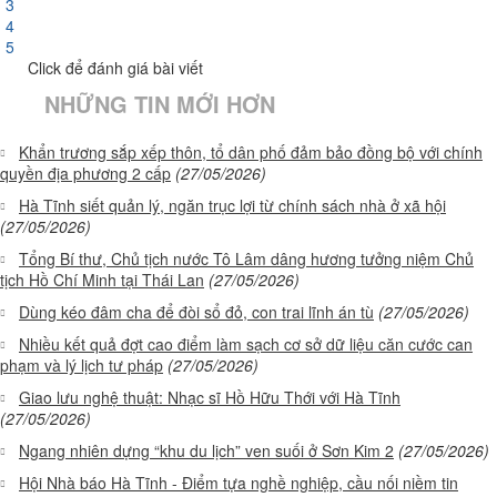
3
4
5
Click để đánh giá bài viết
NHỮNG TIN MỚI HƠN
Khẩn trương sắp xếp thôn, tổ dân phố đảm bảo đồng bộ với chính
quyền địa phương 2 cấp
(27/05/2026)
Hà Tĩnh siết quản lý, ngăn trục lợi từ chính sách nhà ở xã hội
(27/05/2026)
Tổng Bí thư, Chủ tịch nước Tô Lâm dâng hương tưởng niệm Chủ
tịch Hồ Chí Minh tại Thái Lan
(27/05/2026)
Dùng kéo đâm cha để đòi sổ đỏ, con trai lĩnh án tù
(27/05/2026)
Nhiều kết quả đợt cao điểm làm sạch cơ sở dữ liệu căn cước can
phạm và lý lịch tư pháp
(27/05/2026)
Giao lưu nghệ thuật: Nhạc sĩ Hồ Hữu Thới với Hà Tĩnh
(27/05/2026)
Ngang nhiên dựng “khu du lịch” ven suối ở Sơn Kim 2
(27/05/2026)
Hội Nhà báo Hà Tĩnh - Điểm tựa nghề nghiệp, cầu nối niềm tin