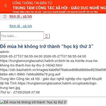
CỔNG THÔNG TIN ĐIỆN TỬ
TRUNG TÂM CÔNG TÁC XÃ HỘI - GIÁO DỤC NGHỀ N
TRUNG TÂM CÔNG TÁC XÃ HỘI - GIÁO DỤC NGHỀ NGHIỆP CHO NGƯỜI KHUYẾT TẬT HÀ TĨNH
Kinh tế - xã hội
Kinh tế - xã hội
Để mùa hè không trở thành “học kỳ thứ 3”
admin
2026-05-27T07:56:55-04:00
2026-05-27T07:56:55-04:00
https://trungtamcongtacxahoi.hatinh.vn/kinh-te-xa-hoi/de-mua-he-
khong-tro-thanh-hoc-ky-thu-3-16042.html
https://cdn.baohatinh.vn/images/4ab6fef76a6ced68bdd666edf23
b66e-48c1-8960-7eb6cd68fa79.png.avif
Trung tâm Công tác xã hội - giáo dục nghề nghiệp cho người khuyết
tật Hà Tĩnh
https://trungtamcongtacxahoi.hatinh.vn/uploads/logo-
trung-tam.jpg
Thứ tư - 27/05/2026 07:56