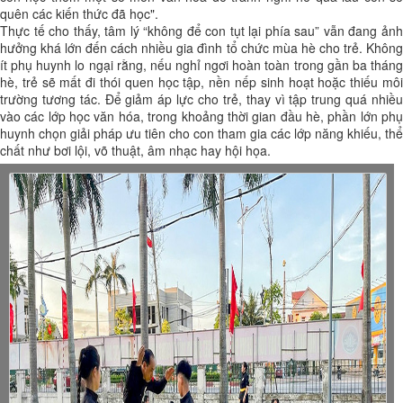
quên các kiến thức đã học".
Thực tế cho thấy, tâm lý “không để con tụt lại phía sau” vẫn đang ảnh
hưởng khá lớn đến cách nhiều gia đình tổ chức mùa hè cho trẻ. Không
ít phụ huynh lo ngại rằng, nếu nghỉ ngơi hoàn toàn trong gần ba tháng
hè, trẻ sẽ mất đi thói quen học tập, nền nếp sinh hoạt hoặc thiếu môi
trường tương tác. Để giảm áp lực cho trẻ, thay vì tập trung quá nhiều
vào các lớp học văn hóa, trong khoảng thời gian đầu hè, phần lớn phụ
huynh chọn giải pháp ưu tiên cho con tham gia các lớp năng khiếu, thể
chất như bơi lội, võ thuật, âm nhạc hay hội họa.