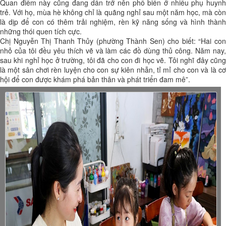
Quan điểm này cũng đang dần trở nên phổ biến ở nhiều phụ huynh
trẻ. Với họ, mùa hè không chỉ là quãng nghỉ sau một năm học, mà còn
là dịp để con có thêm trải nghiệm, rèn kỹ năng sống và hình thành
những thói quen tích cực.
Chị Nguyễn Thị Thanh Thủy (phường Thành Sen) cho biết: “Hai con
nhỏ của tôi đều yêu thích vẽ và làm các đồ dùng thủ công. Năm nay,
sau khi nghỉ học ở trường, tôi đã cho con đi học vẽ. Tôi nghĩ đây cũng
là một sân chơi rèn luyện cho con sự kiên nhẫn, tỉ mỉ cho con và là cơ
hội để con được khám phá bản thân và phát triển đam mê”.