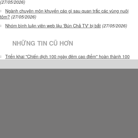
(27/05/2026)
Ngành chuyên môn khuyến cáo gì sau quan trắc các vùng nuôi
tôm?
(27/05/2026)
Nhóm bình luận viên web lậu 'Bún Chả TV' bị bắt
(27/05/2026)
NHỮNG TIN CŨ HƠN
Triển khai "Chiến dịch 100 ngày đêm cao điểm" hoàn thành 100
trường nội trú vùng biên
(27/05/2026)
Kane giành "Chiếc giày vàng" Châu Âu
(27/05/2026)
Cập nhật các quy định mới về pháp luật phục vụ kiểm tra, giám sát
của Đảng
(27/05/2026)
Suýt mất vé độc đắc 5,9 triệu USD vì quên trong túi quần
(27/05/2026)
Bật điều hòa bao nhiêu độ để tránh đột quỵ?
(27/05/2026)
Lộ trình vaccine HPV được đưa vào danh mục tiêm miễn phí từ 1/7
(27/05/2026)
Xe tải va chạm xe đạp điện, 1 người tử vong
(27/05/2026)