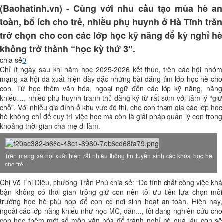
(Baohatinh.vn) - Cùng với nhu cầu tạo mùa hè an
toàn, bổ ích cho trẻ, nhiều phụ huynh ở Hà Tĩnh trăn
trở chọn cho con các lớp học kỹ năng để kỳ nghỉ hè
không trở thành “học kỳ thứ 3".
chia sẻ
0
Chỉ ít ngày sau khi năm học 2025-2026 kết thúc, trên các hội nhóm
mạng xã hội đã xuất hiện dày đặc những bài đăng tìm lớp học hè cho
con. Từ học thêm văn hóa, ngoại ngữ đến các lớp kỹ năng, năng
khiếu…, nhiều phụ huynh tranh thủ đăng ký từ rất sớm với tâm lý “giữ
chỗ”. Với nhiều gia đình ở khu vực đô thị, cho con tham gia các lớp học
hè không chỉ để duy trì việc học mà còn là giải pháp quản lý con trong
khoảng thời gian cha mẹ đi làm.​
Trên mạng xã hội xuất hiện rất nhiều thông tin tuyển sinh các khóa học hè
cho trẻ.
Chị Võ Thị Diệu, phường Trần Phú chia sẻ: “Do tính chất công việc khá
bận không có thời gian trông giữ con nên tôi ưu tiên lựa chọn môi
trường học hè phù hợp để con có nơi sinh hoạt an toàn. Hiện nay,
ngoài các lớp năng khiếu như học MC, đàn..., tôi đang nghiên cứu cho
con học thêm một số môn văn hóa để tránh nghỉ hè quá lâu con sẽ