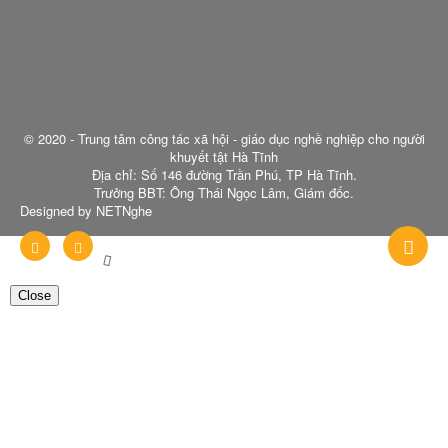
Cử tri kiến nghị nhiều vấn đề về dân sinh, phát triển hạ tầng
(27/05/2026)
Bí thư Tỉnh ủy Nguyễn Duy Lâm tiếp xúc cử tri các phường trung
tâm ở Hà Tĩnh
(27/05/2026)
Giúp ngủ ngon khi trời nóng
(27/05/2026)
© 2020 - Trung tâm công tác xã hội - giáo dục nghề nghiệp cho người
khuyết tật Hà Tĩnh
Địa chỉ: Số 146 đường Trần Phú, TP Hà Tĩnh.
Trưởng BBT: Ông Thái Ngọc Lâm, Giám đốc.
Designed by NETNghe
Close