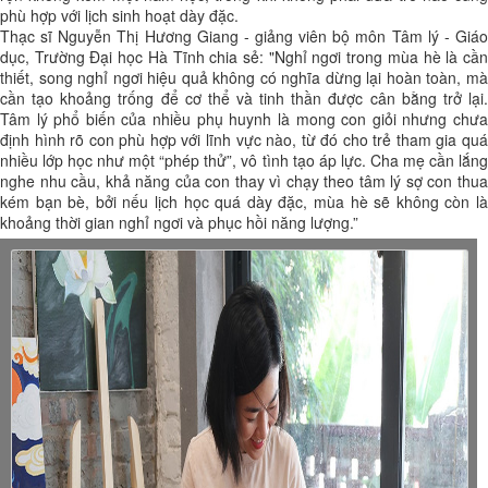
phù hợp với lịch sinh hoạt dày đặc.
Thạc sĩ Nguyễn Thị Hương Giang - giảng viên bộ môn Tâm lý - Giáo
dục, Trường Đại học Hà Tĩnh chia sẻ: "Nghỉ ngơi trong mùa hè là cần
thiết, song nghỉ ngơi hiệu quả không có nghĩa dừng lại hoàn toàn, mà
cần tạo khoảng trống để cơ thể và tinh thần được cân bằng trở lại.
Tâm lý phổ biến của nhiều phụ huynh là mong con giỏi nhưng chưa
định hình rõ con phù hợp với lĩnh vực nào, từ đó cho trẻ tham gia quá
nhiều lớp học như một “phép thử”, vô tình tạo áp lực. Cha mẹ cần lắng
nghe nhu cầu, khả năng của con thay vì chạy theo tâm lý sợ con thua
kém bạn bè, bởi nếu lịch học quá dày đặc, mùa hè sẽ không còn là
khoảng thời gian nghỉ ngơi và phục hồi năng lượng.”