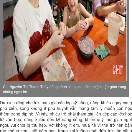
Chị Nguyễn Thị Thanh Thủy đồng hành cùng con trải nghiệm nặn gốm trong
những ngày hè.
Dù xu hướng cho trẻ tham gia các lớp kỹ năng, năng khiếu ngày càng
phổ biến, song không ít phụ huynh vẫn mang tâm lý muốn con học
thêm trong dịp hè. Vì vậy, nhiều trẻ phải tham gia liên tiếp các lớp học
từ văn hóa, năng khiếu đến kỹ năng sống, khiến quỹ thời gian nghỉ
ngơi, vui chơi bị thu hẹp. Với không ít em, mùa hè vì thế trở nên bận
rộn không kém một năm học, trong khi không phải đứa trẻ nào cũng