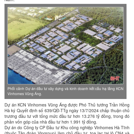
Phối cảnh Dự án đầu tư xây dựng và kinh doanh kết cấu hạ tầng KCN
Vinhomes Vũng Áng.
Dự án KCN Vinhomes Vũng Áng được Phó Thủ tướng Trần Hồng
Hà ký Quyết định số 639/QĐ-TTg ngày 13/7/2024 chấp thuận chủ
trương đầu tư với tổng mức đầu tư hơn 13.276 tỷ đồng, trong đó
phần vốn góp của nhà đầu tư hơn 1.991 tỷ đồng.
Dự án do Công ty CP Đầu tư Khu công nghiệp Vinhomes Hà Tĩnh
(thuộc Tập đoàn Vingroup) làm chủ đầu tư, tọa lạc tại lô CN4 và