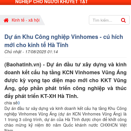
NGHIỆP CHO NGƯỜI KHUYẾT TẬT
Kinh tế - xã hội
Dự án Khu Công nghiệp Vinhomes - cú hích
mới cho kinh tế Hà Tĩnh
Chủ nhật - 17/08/2025 01:14
(Baohatinh.vn) - Dự án đầu tư xây dựng và kinh
doanh kết cấu hạ tầng KCN Vinhomes Vũng Áng
được kỳ vọng tạo diện mạo mới cho KKT Vũng
Áng, góp phần phát triển công nghiệp và thúc
đẩy phát triển KT-XH Hà Tĩnh.
chia sẻ
0
Dự án đầu tư xây dựng và kinh doanh kết cấu hạ tầng Khu Công
nghiệp Vinhomes Vũng Áng (dự án KCN Vinhomes Vũng Áng) là
1 trong 3 công trình, dự án của Hà Tĩnh được chọn để khởi công
chào mừng kỷ niệm 80 năm Quốc khánh nước CHXHCN Việt
Nam.