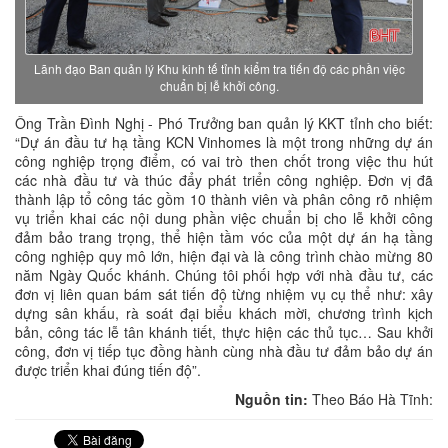
Lãnh đạo Ban quản lý Khu kinh tế tỉnh kiểm tra tiến độ các phần việc
chuẩn bị lễ khởi công.
Ông Trần Đình Nghị - Phó Trưởng ban quản lý KKT tỉnh cho biết:
“Dự án đầu tư hạ tầng KCN Vinhomes là một trong những dự án
công nghiệp trọng điểm, có vai trò then chốt trong việc thu hút
các nhà đầu tư và thúc đẩy phát triển công nghiệp. Đơn vị đã
thành lập tổ công tác gồm 10 thành viên và phân công rõ nhiệm
vụ triển khai các nội dung phần việc chuẩn bị cho lễ khởi công
đảm bảo trang trọng, thể hiện tầm vóc của một dự án hạ tầng
công nghiệp quy mô lớn, hiện đại và là công trình chào mừng 80
năm Ngày Quốc khánh. Chúng tôi phối hợp với nhà đầu tư, các
đơn vị liên quan bám sát tiến độ từng nhiệm vụ cụ thể như: xây
dựng sân khấu, rà soát đại biểu khách mời, chương trình kịch
bản, công tác lễ tân khánh tiết, thực hiện các thủ tục… Sau khởi
công, đơn vị tiếp tục đồng hành cùng nhà đầu tư đảm bảo dự án
được triển khai đúng tiến độ”.
Nguồn tin:
Theo Báo Hà Tĩnh: