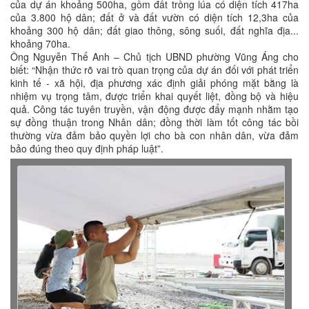
của dự án khoảng 500ha, gồm đất trồng lúa có diện tích 417ha
của 3.800 hộ dân; đất ở và đất vườn có diện tích 12,3ha của
khoảng 300 hộ dân; đất giao thông, sông suối, đất nghĩa địa...
khoảng 70ha.
Ông Nguyễn Thế Anh – Chủ tịch UBND phường Vũng Áng cho
biết: “Nhận thức rõ vai trò quan trọng của dự án đối với phát triển
kinh tế - xã hội, địa phương xác định giải phóng mặt bằng là
nhiệm vụ trọng tâm, được triển khai quyết liệt, đồng bộ và hiệu
quả. Công tác tuyên truyền, vận động được đẩy mạnh nhằm tạo
sự đồng thuận trong Nhân dân; đồng thời làm tốt công tác bồi
thường vừa đảm bảo quyền lợi cho bà con nhân dân, vừa đảm
bảo đúng theo quy định pháp luật”.