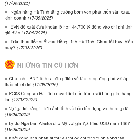
(17/08/2025)
Ngân hàng Hà Tĩnh tăng cường bơm vốn phát triển sản xuất,
kinh doanh
(17/08/2025)
EVN đề xuất đưa khoản lỗ hơn 44.700 tỷ đồng vào chi phí tính
giá điện
(17/08/2025)
Trận thua tiếc nuối của Hồng Lĩnh Hà Tĩnh: Chưa tốt hay thiếu
may?
(17/08/2025)
NHỮNG TIN CŨ HƠN
Chủ tịch UBND tỉnh ra công điện về tập trung ứng phó với áp
thấp nhiệt đới
(17/08/2025)
PC03 Công an Hà Tĩnh quyết liệt đấu tranh với hàng giả, hàng
lậu
(17/08/2025)
Vụ “gà lôi trắng” - lời cảnh tỉnh về bảo tồn động vật hoang dã
(16/08/2025)
Lý do Nga bán Alaska cho Mỹ với giá 7,2 triệu USD năm 1867
(16/08/2025)
Khởi công nhà nhân ái thứ 43 thuộc chương trình Vòng tay