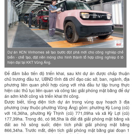
Dự án KCN Vinhomes sẽ tạo bước đột phá mới cho công nghiệp chế
biến - chế tạo, đặt nền móng cho hình thành tổ hợp công nghiệp ô tô
hiện đại tại KKT Vũng Áng.
Để đảm bảo tiến độ triển khai, sau khi dự án được chấp thuận
chủ trương đầu tư, UBND tỉnh đã chỉ đạo các sở, ban, ngành, địa
phương liên quan phối hợp cùng với nhà đầu tư tập trung thực
hiện các thủ tục liên quan và công tác giải phóng mặt bằng để dự
án sớm khởi công và triển khai thi công.
Được biết, tổng diện tích dự án trong vùng quy hoạch 3 địa
phương (nay thuộc phường Vũng Áng) gồm: phường Kỳ Long (cũ)
với 16,36ha, phường Kỳ Thịnh (cũ) 771,09ha và xã Kỳ Lợi (cũ)
177,39ha. Trong đó, có 98,5ha là đất đã giải phóng mặt bằng và
đất ao hồ sông suối; diện tích phải giải phóng mặt bằng
866,34ha. Trước mắt, diện tích giải phóng mặt bằng giai đoạn 1