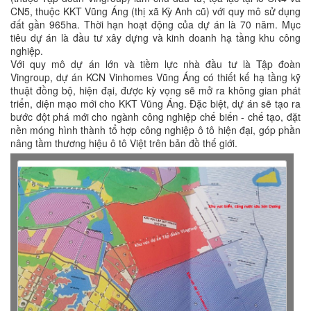
CN5, thuộc KKT Vũng Áng (thị xã Kỳ Anh cũ) với quy mô sử dụng
đất gần 965ha. Thời hạn hoạt động của dự án là 70 năm. Mục
tiêu dự án là đầu tư xây dựng và kinh doanh hạ tầng khu công
nghiệp.
Với quy mô dự án lớn và tiềm lực nhà đầu tư là Tập đoàn
Vingroup, dự án KCN Vinhomes Vũng Áng có thiết kế hạ tầng kỹ
thuật đồng bộ, hiện đại, được kỳ vọng sẽ mở ra không gian phát
triển, diện mạo mới cho KKT Vũng Áng. Đặc biệt, dự án sẽ tạo ra
bước đột phá mới cho ngành công nghiệp chế biến - chế tạo, đặt
nền móng hình thành tổ hợp công nghiệp ô tô hiện đại, góp phần
nâng tầm thương hiệu ô tô Việt trên bản đồ thế giới.