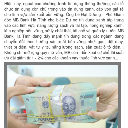
Hiện nay, ngoài các chương trình tín dụng thông thường, các tổ
chức tín dụng còn chú trọng vào tín dụng xanh, cấp vốn giá rẻ
cho lĩnh vực sản xuất bền vững. Ông Lê Đại Dương - Phó Giám
đốc MB Bank Hà Tĩnh cho biết: Dư nợ tín dụng xanh tập trung
vào các lĩnh vực: năng lượng sạch và tái tạo, nông nghiệp xanh,
lâm nghiệp bền vững, xử lý chất thải, tái chế và quản lý nước. MB
Bank Hà Tĩnh đang đẩy mạnh tín dụng trong các ngành đang
chuyển đổi theo hướng sản xuất bền vững như: gạo, dệt may,
thiết bị điện, vật tư y tế, năng lượng sạch, sản xuất ô tô điện...
Không chỉ mở rộng quy mô vốn, MB còn triển khai cơ chế lãi suất
ưu đãi giảm từ 1 - 2% cho các khoản vay thuộc lĩnh vực xanh...