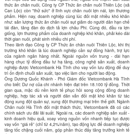
thức ăn chăn nuôi, Công ty CP Thức ăn chăn nuôi Thiên Lộc (xã
Can Lộc) còn "thử sức" ở lĩnh vực chăn nuôi lợn nái, lợn thương
phẩm. Hiện nay, doanh nghiệp cùng lúc đối mặt nhiều khó khăn
như: sản lượng thức ăn chăn nuôi sụt giảm do người dân hạn chế
tái đàn, tăng đàn do dịch tả lợn châu Phi. Cùng đó, đầu ra lợn
giống, lợn thương phẩm của doanh nghiệp khó khăn, phải kéo dài
thời gian nuôi, phát sinh nhiều chi phí.
Theo lãnh đạo Công ty CP Thức ăn chăn nuôi Thiên Lộc, khi thị
trường khó khăn là lúc doanh nghiệp cần sự đồng hành, trợ lực
của ngành ngân hàng nhất. Ngoài nguồn vốn trung - dài hạn
hàng chục tỷ đồng đầu tư hạ tầng, công nghệ sản xuất, doanh
nghiệp được Vietcombank Hà Tĩnh cho vay vốn lưu động để duy
trì ổn định chuỗi sản xuất, tạo việc làm cho người lao động.
Ông Dương Quốc Khánh - Phó Giám đốc Vietcombank Hà Tĩnh
cho biết: Dư nợ của chi nhánh hiện đạt trên 18.100 tỷ đồng. Thời
gian qua, mặc dù nền kinh tế phục hồi song cộng đồng doanh
nghiệp, hợp tác xã và người dân vẫn đối mặt khó khăn từ tác
động xung đột quân sự, xung đột thương mại trên thế giới. Ngành
Chăn nuôi Hà Tĩnh đối mặt thách thức, Vietcombank đã có các
chính sách ưu đãi lãi suất. Ngoài ra, các doanh nghiệp sản xuất -
kinh doanh hiệu quả, xoay vòng nguồn vốn nhanh tiếp tục được
vay vốn “giá rẻ” (chỉ từ 4,2%/năm), tạo động lực để doanh nghiệp
tăng tốc chặng cuối năm, góp phần thúc đẩy tăng trưởng kinh tế