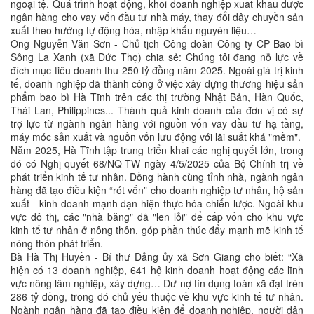
ngoại tệ. Quá trình hoạt động, khối doanh nghiệp xuất khẩu được
ngân hàng cho vay vốn đầu tư nhà máy, thay đổi dây chuyền sản
xuất theo hướng tự động hóa, nhập khẩu nguyên liệu…
Ông Nguyễn Văn Sơn - Chủ tịch Công đoàn Công ty CP Bao bì
Sông La Xanh (xã Đức Thọ) chia sẻ: Chúng tôi đang nỗ lực về
đích mục tiêu doanh thu 250 tỷ đồng năm 2025. Ngoài giá trị kinh
tế, doanh nghiệp đã thành công ở việc xây dựng thương hiệu sản
phẩm bao bì Hà Tĩnh trên các thị trường Nhật Bản, Hàn Quốc,
Thái Lan, Philippines... Thành quả kinh doanh của đơn vị có sự
trợ lực từ ngành ngân hàng với nguồn vốn vay đầu tư hạ tầng,
máy móc sản xuất và nguồn vốn lưu động với lãi suất khá "mềm".
Năm 2025, Hà Tĩnh tập trung triển khai các nghị quyết lớn, trong
đó có Nghị quyết 68/NQ-TW ngày 4/5/2025 của Bộ Chính trị về
phát triển kinh tế tư nhân. Đồng hành cùng tỉnh nhà, ngành ngân
hàng đã tạo điều kiện “rót vốn” cho doanh nghiệp tư nhân, hộ sản
xuất - kinh doanh mạnh dạn hiện thực hóa chiến lược. Ngoài khu
vực đô thị, các "nhà băng" đã "len lỏi" để cấp vốn cho khu vực
kinh tế tư nhân ở nông thôn, góp phần thúc đẩy mạnh mẽ kinh tế
nông thôn phát triển.
Bà Hà Thị Huyền - Bí thư Đảng ủy xã Sơn Giang cho biết: “Xã
hiện có 13 doanh nghiệp, 641 hộ kinh doanh hoạt động các lĩnh
vực nông lâm nghiệp, xây dựng… Dư nợ tín dụng toàn xã đạt trên
286 tỷ đồng, trong đó chủ yếu thuộc về khu vực kinh tế tư nhân.
Ngành ngân hàng đã tạo điều kiện để doanh nghiệp, người dân