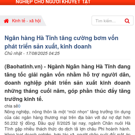
NGHIỆP CHO NGƯỜI KHUYẾT TẬT
Kinh tế - xã hội
Ngân hàng Hà Tĩnh tăng cường bơm vốn
phát triển sản xuất, kinh doanh
Chủ nhật - 17/08/2025 04:25
(Baohatinh.vn) - Ngành Ngân hàng Hà Tĩnh đang
tăng tốc giải ngân vốn nhằm hỗ trợ người dân,
doanh nghiệp phát triển sản xuất kinh doanh
những tháng cuối năm, góp phần thúc đẩy tăng
trưởng kinh tế.
chia sẻ
0
Nông nghiệp, nông thôn là một “mũi nhọn” tăng trưởng tín dụng
của các ngân hàng thương mại trên địa bàn với dư nợ đạt hơn
50.232 tỷ đồng. Đầu quý II/2025 lại nay, ngành Chăn nuôi Hà
Tĩnh gặp nhiều thách thức do dịch tả lợn châu Phi hoành hành.
Hàng loạt doanh nghiệp, hợp tác xã, người chăn nuôi đối mặt áp