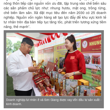
nông thôn tiếp cận nguồn vốn ưu đãi, tập trung vào chế biến sâu
các sản phẩm chủ lực như: nhung hươu, mật ong, trồng rừng,
chế biến lâm sản. Xã đặt mục tiêu đến năm 2030 có 25 doanh
nghiệp. Nguồn vốn ngân hàng sẽ tạo lực đẩy để khu vực kinh tế
tư nhân trên địa bàn tiếp tục tăng tốc, phát triển tương xứng tiềm
năng, thế mạnh”.
Doanh nghiệp tư nhân ở xã Sơn Giang được vay vốn đầu tư sản xuất -
kinh doanh.