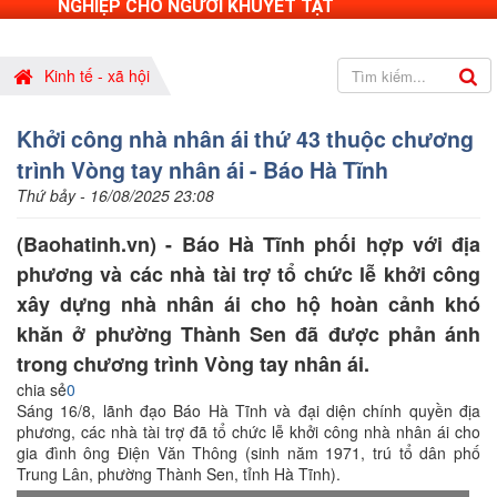
NGHIỆP CHO NGƯỜI KHUYẾT TẬT
Kinh tế - xã hội
Khởi công nhà nhân ái thứ 43 thuộc chương
trình Vòng tay nhân ái - Báo Hà Tĩnh
Thứ bảy - 16/08/2025 23:08
(Baohatinh.vn) - Báo Hà Tĩnh phối hợp với địa
phương và các nhà tài trợ tổ chức lễ khởi công
xây dựng nhà nhân ái cho hộ hoàn cảnh khó
khăn ở phường Thành Sen đã được phản ánh
trong chương trình Vòng tay nhân ái.
chia sẻ
0
Sáng 16/8, lãnh đạo Báo Hà Tĩnh và đại diện chính quyền địa
phương, các nhà tài trợ đã tổ chức lễ khởi công nhà nhân ái cho
gia đình ông Điện Văn Thông (sinh năm 1971, trú tổ dân phố
Trung Lân, phường Thành Sen, tỉnh Hà Tĩnh).