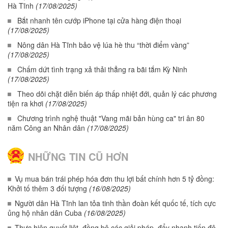
Hà Tĩnh
(17/08/2025)
Bắt nhanh tên cướp iPhone tại cửa hàng điện thoại
(17/08/2025)
Nông dân Hà Tĩnh bảo vệ lúa hè thu “thời điểm vàng”
(17/08/2025)
Chấm dứt tình trạng xả thải thẳng ra bãi tắm Kỳ Ninh
(17/08/2025)
Theo dõi chặt diễn biến áp thấp nhiệt đới, quản lý các phương
tiện ra khơi
(17/08/2025)
Chương trình nghệ thuật "Vang mãi bản hùng ca" tri ân 80
năm Công an Nhân dân
(17/08/2025)
NHỮNG TIN CŨ HƠN
Vụ mua bán trái phép hóa đơn thu lợi bất chính hơn 5 tỷ đồng:
Khởi tố thêm 3 đối tượng
(16/08/2025)
Người dân Hà Tĩnh lan tỏa tinh thần đoàn kết quốc tế, tích cực
ủng hộ nhân dân Cuba
(16/08/2025)
Thực hiện quyết liệt, đồng bộ các giải pháp, đẩy nhanh tiến độ