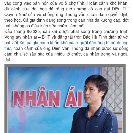
vào công việc bán nón của vợ ở chợ tỉnh. Hoàn cảnh khó khăn,
dù cánh cửa đại học đã rộng mở nhưng cô con gái Điện Thị
Quỳnh Như của vợ chồng ông Thông vẫn chưa dám quyết định
theo học. Cả gia đình đang sống trong căn nhà đã xuống cấp, dột
nát, không có điều kiện sửa chữa, làm mới.
Đầu tháng 8/2025, sau khi được phát sóng trong chương trình
Vòng tay nhân ái – BHT và đăng tải trên Báo Hà Tĩnh điện tử với
bài viết
Xót xa gia cảnh khốn khó của người đàn ông bị bệnh ung
thư
, hoàn cảnh của ông Điện Văn Thông đã nhận được sự đồng
cảm chia sẻ sâu sắc của nhiều tổ chức, cá nhân trong và ngoài
tỉnh.