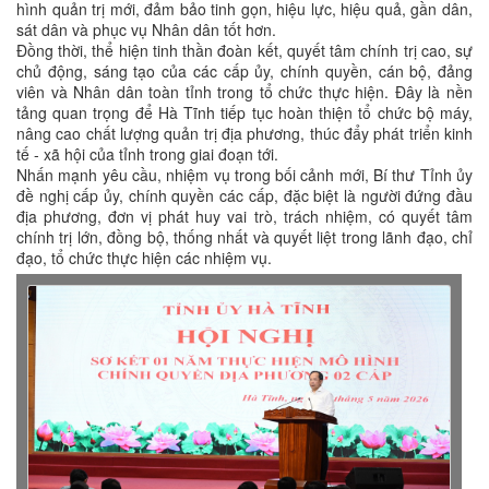
hình quản trị mới, đảm bảo tinh gọn, hiệu lực, hiệu quả, gần dân,
sát dân và phục vụ Nhân dân tốt hơn.
Đồng thời, thể hiện tinh thần đoàn kết, quyết tâm chính trị cao, sự
chủ động, sáng tạo của các cấp ủy, chính quyền, cán bộ, đảng
viên và Nhân dân toàn tỉnh trong tổ chức thực hiện. Đây là nền
tảng quan trọng để Hà Tĩnh tiếp tục hoàn thiện tổ chức bộ máy,
nâng cao chất lượng quản trị địa phương, thúc đẩy phát triển kinh
tế - xã hội của tỉnh trong giai đoạn tới.
Nhấn mạnh yêu cầu, nhiệm vụ trong bối cảnh mới, Bí thư Tỉnh ủy
đề nghị cấp ủy, chính quyền các cấp, đặc biệt là người đứng đầu
địa phương, đơn vị phát huy vai trò, trách nhiệm, có quyết tâm
chính trị lớn, đồng bộ, thống nhất và quyết liệt trong lãnh đạo, chỉ
đạo, tổ chức thực hiện các nhiệm vụ.