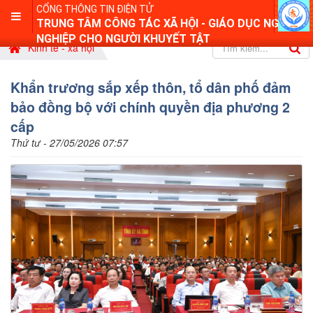
CỔNG THÔNG TIN ĐIỆN TỬ
TRUNG TÂM CÔNG TÁC XÃ HỘI - GIÁO DỤC NGHỀ
NGHIỆP CHO NGƯỜI KHUYẾT TẬT
Kinh tế - xã hội
Khẩn trương sắp xếp thôn, tổ dân phố đảm
bảo đồng bộ với chính quyền địa phương 2
cấp
Thứ tư - 27/05/2026 07:57