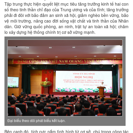
Tập trung thực hiện quyết liệt mục tiêu tăng trưởng kinh tế hai con
số theo tinh thần chỉ đạo của Trung ương và của tỉnh; tăng trưởng
phải đi đôi với bảo đảm an sinh xã hội, giảm nghèo bền vững, bảo
vệ môi trường, nâng cao đời sống vật chất và tinh thần của Nhân
dân. Giữ vững quốc phòng, an ninh, trật tự an toàn xã hội; chăm
lo xây dựng hệ thống chính trị cơ sở vững mạnh.
Đại biểu theo dõi phát biểu kết luận.
Bên cạnh đó, tích cực nắm tình hình từ cơ sở, chú trọng công tác