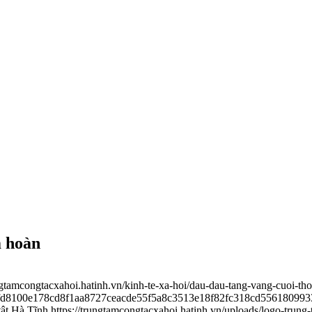
m hoàn
ungtamcongtacxahoi.hatinh.vn/kinh-te-xa-hoi/dau-dau-tang-vang-cuoi-t
3afd8100e178cd8f1aa8727ceacde55f5a8c3513e18f82fc318cd556180993
tật Hà Tĩnh
https://trungtamcongtacxahoi.hatinh.vn/uploads/logo-trung-