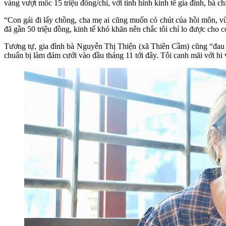
vàng vượt mốc 15 triệu đồng/chỉ, với tình hình kinh tế gia đình, bà c
“Con gái đi lấy chồng, cha mẹ ai cũng muốn có chút của hồi môn, v
đã gần 50 triệu đồng, kinh tế khó khăn nên chắc tôi chỉ lo được cho 
Tương tự, gia đình bà Nguyễn Thị Thiện (xã Thiên Cầm) cũng “đau đầ
chuẩn bị làm đám cưới vào đầu tháng 11 tới đây. Tôi canh mãi với hi