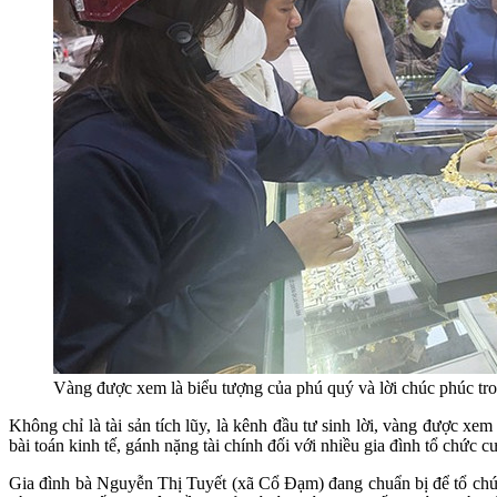
Vàng được xem là biểu tượng của phú quý và lời chúc phúc tro
Không chỉ là tài sản tích lũy, là kênh đầu tư sinh lời, vàng được xe
bài toán kinh tế, gánh nặng tài chính đối với nhiều gia đình tổ chức c
Gia đình bà Nguyễn Thị Tuyết (xã Cổ Đạm) đang chuẩn bị để tổ chức