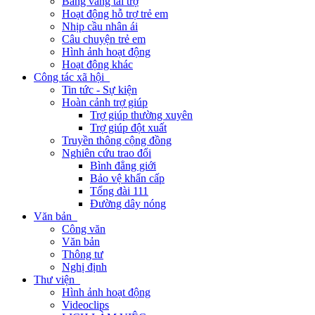
Bảng vàng tài trợ
Hoạt động hỗ trợ trẻ em
Nhịp cầu nhân ái
Câu chuyện trẻ em
Hình ảnh hoạt động
Hoạt động khác
Công tác xã hội
Tin tức - Sự kiện
Hoàn cảnh trợ giúp
Trợ giúp thường xuyên
Trợ giúp đột xuất
Truyền thông cộng đồng
Nghiên cứu trao đổi
Bình đẳng giới
Bảo vệ khẩn cấp
Tổng đài 111
Đường dây nóng
Văn bản
Công văn
Văn bản
Thông tư
Nghị định
Thư viện
Hình ảnh hoạt động
Videoclips