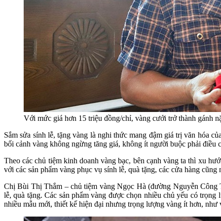
Với mức giá hơn 15 triệu đồng/chỉ, vàng cưới trở thành gánh nặ
Sắm sửa sính lễ, tặng vàng là nghi thức mang đậm giá trị văn hóa củ
bối cảnh vàng không ngừng tăng giá, không ít người buộc phải điều chỉ
Theo các chủ tiệm kinh doanh vàng bạc, bên cạnh vàng ta thì xu hư
với các sản phẩm vàng phục vụ sính lễ, quà tặng, các cửa hàng cũn
Chị Bùi Thị Thắm – chủ tiệm vàng Ngọc Hà (đường Nguyễn Công Trứ
lễ, quà tặng. Các sản phẩm vàng được chọn nhiều chủ yếu có trọng l
nhiều mẫu mới, thiết kế hiện đại nhưng trọng lượng vàng ít hơn, như 