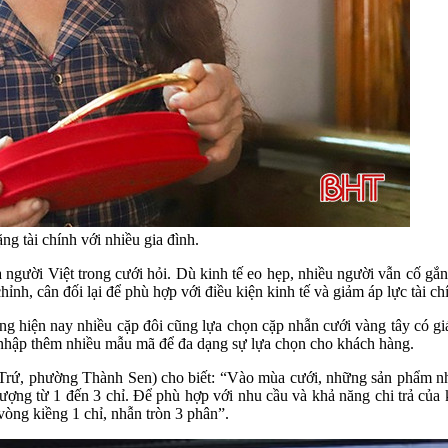
ng tài chính với nhiều gia đình.
a người Việt trong cưới hỏi. Dù kinh tế eo hẹp, nhiều người vẫn cố gắ
nh, cân đối lại để phù hợp với điều kiện kinh tế và giảm áp lực tài ch
ớng hiện nay nhiều cặp đôi cũng lựa chọn cặp nhẫn cưới vàng tây có 
g nhập thêm nhiều mẫu mã để đa dạng sự lựa chọn cho khách hàng.
, phường Thành Sen) cho biết: “Vào mùa cưới, những sản phẩm như k
ượng từ 1 đến 3 chỉ. Để phù hợp với nhu cầu và khả năng chi trả của
vòng kiềng 1 chỉ, nhẫn tròn 3 phân”.