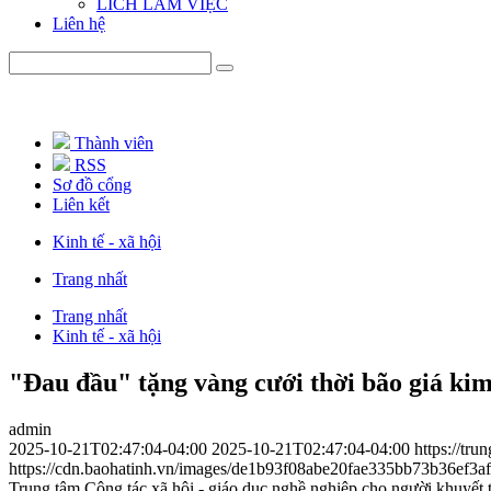
LICH LÀM VIỆC
Liên hệ
Thành viên
RSS
Sơ đồ cổng
Liên kết
Kinh tế - xã hội
Trang nhất
Trang nhất
Kinh tế - xã hội
"Đau đầu" tặng vàng cưới thời bão giá ki
admin
2025-10-21T02:47:04-04:00
2025-10-21T02:47:04-04:00
https://tr
https://cdn.baohatinh.vn/images/de1b93f08abe20fae335bb73b36ef
Trung tâm Công tác xã hội - giáo dục nghề nghiệp cho người khuyết 