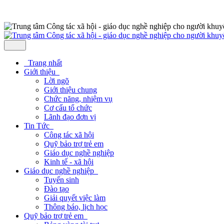
Trang nhất
Giới thiệu
Lời ngõ
Giới thiệu chung
Chức năng, nhiệm vụ
Cơ cấu tổ chức
Lãnh đạo đơn vị
Tin Tức
Công tác xã hội
Quỹ bảo trợ trẻ em
Giáo dục nghề nghiệp
Kinh tế - xã hội
Giáo dục nghề nghiệp
Tuyển sinh
Đào tạo
Giải quyết việc làm
Thông báo, lịch học
Quỹ bảo trợ trẻ em