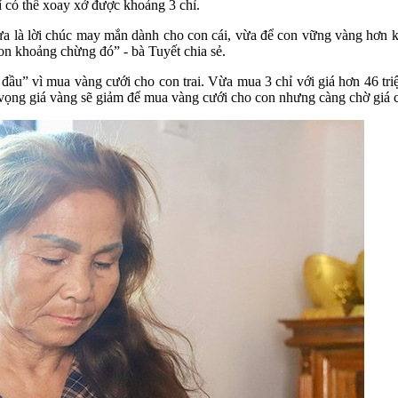
hỉ có thể xoay xở được khoảng 3 chỉ.
ừa là lời chúc may mắn dành cho con cái, vừa để con vững vàng hơn kh
con khoảng chừng đó” - bà Tuyết chia sẻ.
u” vì mua vàng cưới cho con trai. Vừa mua 3 chỉ với giá hơn 46 triệ
 vọng giá vàng sẽ giảm để mua vàng cưới cho con nhưng càng chờ giá cà