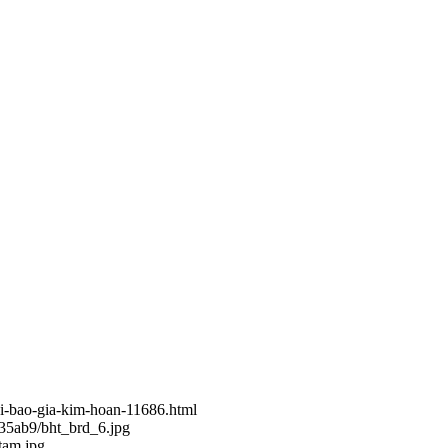
hoi-bao-gia-kim-hoan-11686.html
35ab9/bht_brd_6.jpg
tam.jpg