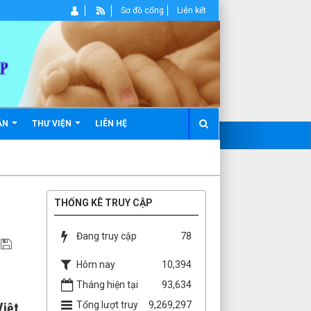
Sơ đồ cổng
Liên kết
ẢN
THƯ VIỆN
LIÊN HỆ
THỐNG KÊ TRUY CẬP
Đang truy cập
78
Hôm nay
10,394
Tháng hiện tại
93,634
Tổng lượt truy
9,269,297
Việt