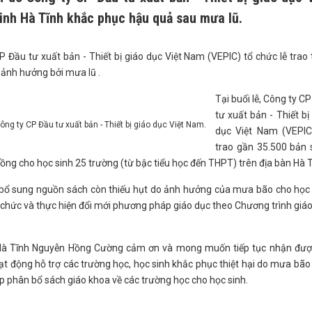
sinh Hà Tĩnh khắc phục hậu quả sau mưa lũ.
Đầu tư xuất bản - Thiết bị giáo dục Việt Nam (VEPIC) tổ chức lễ trao
 ảnh hưởng bởi mưa lũ .
Tại buổi lễ, Công ty C
tư xuất bản - Thiết bị
g ty CP Đầu tư xuất bản - Thiết bị giáo dục Việt Nam.
dục Việt Nam (VEPIC
trao gần 35.500 bản 
 đồng cho học sinh 25 trường (từ bậc tiểu học đến THPT) trên địa bàn Hà T
ệc bổ sung nguồn sách còn thiếu hụt do ảnh hưởng của mưa bão cho học
tổ chức và thực hiện đổi mới phương pháp giáo dục theo Chương trình giá
Hà Tĩnh Nguyễn Hồng Cường cảm ơn và mong muốn tiếp tục nhận đượ
t động hỗ trợ các trường học, học sinh khắc phục thiệt hại do mưa bão
iếp phân bổ sách giáo khoa về các trường học cho học sinh.