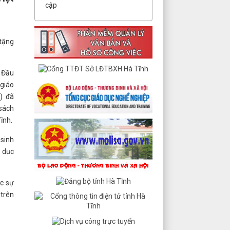
cập
 tặng
P Đầu
 giáo
) đã
sách
ĩnh.
 sinh
o dục
c sự
 trên