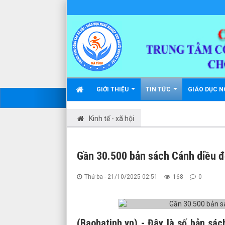
GIỚI THIỆU
TIN TỨC
GIÁO DỤC N
Kinh tế - xã hội
Gần 30.500 bản sách Cánh diều đế
Thứ ba - 21/10/2025 02:51
168
0
(Baohatinh.vn) - Đây là số bản sác