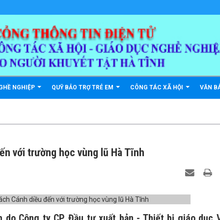
GHỀ NGHIỆP
QUỸ BẢO TRỢ TRẺ EM
CÔNG TÁC XÃ HỘI
VĂN B
n với trường học vùng lũ Hà Tĩnh
h do Công ty CP Đầu tư xuất bản - Thiết bị giáo dục 