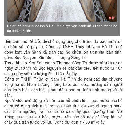
Nhiều hồ chứa nước lớn ở Hà Tĩnh được vận hành điều tiết nước trước
dự báo mưa lớn.
Bên cạnh hồ Kẻ Gỗ, để chủ động ứng phó trước dự báo mưa lớn
do bão số 10 gây ra, Công ty TNHH Thủy lợi Nam Hà Tĩnh sẽ
đồng loạt vận hành xả tràn các hồ chứa lớn trên địa bàn tỉnh,
gồm: Bộc Nguyên, Kim Sơn, Thượng Sông Trí,
Trong khi hồ Kim Sơn và hồ Thượng Sông Trí được xả tràn từ 8h
ngày 21/10 thì hồ Bộc Nguyên sẽ bắt đầu điều tiết nước từ 10h
3
cùng ngày với lưu lượng 5 – 110 m
/giây.
Công ty TNHH Thủy lợi Nam Hà Tĩnh đề nghị các địa phương
vùng hạ du khẩn trương thông báo, đôn đốc, hướng dẫn người
dân thực hiện các biện pháp đảm bảo an toàn tính mạng và tài
sản.
Ngoài việc chủ động xả tràn các hồ chứa lớn, mực nước các hồ
chứa có dung tích nhỏ trên địa bàn tỉnh đã xấp xỉ ngang bằng
cao trình ngưỡng tràn và có hồ đã chảy qua ngưỡng tràn. Với
lượng mưa như dự báo, mực nước các hồ này sẽ tăng lên và
3
chảy qua tràn tự do với lưu lượng dự kiến 1 - 50 m
/giây.