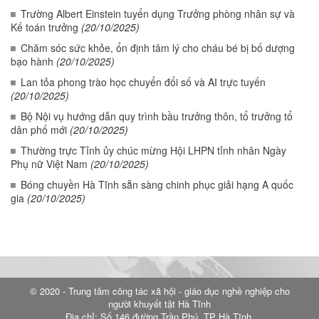
Trường Albert Einstein tuyển dụng Trưởng phòng nhân sự và
Kế toán trưởng
(20/10/2025)
Chăm sóc sức khỏe, ổn định tâm lý cho cháu bé bị bố dượng
bạo hành
(20/10/2025)
Lan tỏa phong trào học chuyển đổi số và AI trực tuyến
(20/10/2025)
Bộ Nội vụ hướng dẫn quy trình bầu trưởng thôn, tổ trưởng tổ
dân phố mới
(20/10/2025)
Thường trực Tỉnh ủy chúc mừng Hội LHPN tỉnh nhân Ngày
Phụ nữ Việt Nam
(20/10/2025)
Bóng chuyền Hà Tĩnh sẵn sàng chinh phục giải hạng A quốc
gia
(20/10/2025)
© 2020 - Trung tâm công tác xã hội - giáo dục nghề nghiệp cho
người khuyết tật Hà Tĩnh
Địa chỉ: Số 146 đường Trần Phú, TP Hà Tĩnh.