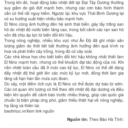
Trong khi đó, hoạt động bão nhiệt đới tại Đại Tây Dương thường
suy giảm do gió đứt mạnh hơn, nhưng các cơn bão hình thành
vẫn có thể rất nguy hiểm. Ngược lại, khu vực Thái Bình Dương lại
có xu hướng xuất hiện nhiều bão mạnh hơn.
El Nino cũng ảnh hưởng đến hệ sinh thái biển, gây tẩy trắng san
hô do nhiệt độ nước biển tăng cao, trong bối cảnh các rạn san hô
vốn đã chịu áp lực từ biến đổi khí hậu.
Trong nông nghiệp, nhiều khu vực như Ấn Độ đã ghi nhận sản
lượng giảm do thời tiết bất thường ảnh hưởng đến quá trình ra
hoa và phát triển cây trồng, trong đó có cây xoài.
Các nhà khoa học cho biết biến đổi khí hậu không nhất thiết làm
El Nino mạnh hơn, nhưng có thể khuếch đại tác động của nó. Khi
nền nhiệt toàn cầu đã ở mức cao kỷ lục, El Nino có thể dễ dàng
đẩy nhiệt độ thế giới lên các mức kỷ lục mới, đồng thời làm gia
tăng cả hạn hán lẫn mưa cực đoan.
Dù vậy, một điểm tích cực là El Nino có thể được dự báo từ sớm.
Các cơ quan khí tượng có thể theo dõi nhiệt độ đại dương và điều
kiện khí quyển để cảnh báo trước nhiều tháng, giúp các quốc gia
chuẩn bị biện pháp ứng phó, giảm thiểu thiệt hại về nông nghiệp,
hạ tầng và thiên tai.
baotintuc.vnXem link nguồn
Nguồn tin:
Theo Báo Hà Tĩnh: