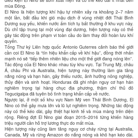
điều kiện El Nino sẽ sớm xuất hiện và có thể kéo dài ít nhất đến
mùa Đông.
El Nino là hiện tượng khí hậu tự nhiên xảy ra khoảng 2–7 năm
một lần, bắt đầu khi gió mậu dịch ở vùng nhiệt đới Thái Bình
Dương suy yếu, khiến nước ấm tích tụ bất thường ở khu vực này.
Dù chỉ tập trung tại một vùng đại dương, hiện tượng này có thể
gây tác động trên phạm vi toàn cầu do làm thay đổi hoàn lưu khí
quyển.
Tổng Thư ký Liên hợp quốc Antonio Guterres cảnh báo thế giới
cần coi El Nino là “tín hiệu khẩn cấp về khí hậu”, đồng thời nhấn
mạnh nó sẽ “tiếp thêm nhiên liệu cho một thế giới đang nóng lên”.
Tác động của El Nino khác nhau tùy khu vực. Tại Trung Mỹ, châu
Á, châu Phi và Australia, hiện tượng này thường làm gia tăng
nắng nóng và hạn hán, gây thiếu nước, ảnh hưởng nông nghiệp,
thủy điện và sinh hoạt. Honduras đã ghi nhận nguy cơ hạn hán
nghiêm trọng tại hàng chục địa phương, thậm chí thủ đô
Tegucigalpa đã tuyên bố tình trạng khẩn cấp về nước.
Ngược lại, ở một số khu vực Nam Mỹ ven Thái Bình Dương, El
Nino có thể gây mưa lớn và lũ lụt nghiêm trọng. Những tác động
này có thể kéo dài, gây thiệt hại kinh tế và mùa màng trên diện
rộng. Riêng đợt El Nino giai đoạn 2015–2016 từng khiến hàng
triệu người cần hỗ trợ lương thực do mất mùa.
Hiện tượng này cũng làm tăng nguy cơ cháy rừng tại Australia,
Canada, Mỹ và rừng Amazon do nắng nóng và khô hạn kéo dài.