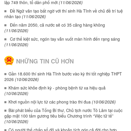
lập 749 thôn, tổ dân phố mới
(11/06/2026)
Đề Ngữ văn tạo bất ngờ với thí sinh Hà Tĩnh về chủ đề trí tuệ
nhân tạo
(11/06/2026)
Đến năm 2050, cả nước sẽ có 35 cảng hàng không
(11/06/2026)
Cơ thể kiệt sức, ngón tay vẫn vuốt màn hình đến rạng sáng
(11/06/2026)
NHỮNG TIN CŨ HƠN
Gần 18.600 thí sinh Hà Tĩnh bước vào kỳ thi tốt nghiệp THPT
2026
(10/06/2026)
Khám sức khỏe định kỳ - phòng bệnh từ xa hiệu quả
(10/06/2026)
Khơi nguồn nội lực từ các phong trào thi đua
(10/06/2026)
Bài phát biểu của Tổng Bí thư, Chủ tịch nước Tô Lâm tại cuộc
gặp mặt 100 tấm gương tiêu biểu Chương trình “Việc tử tế”
(10/06/2026)
Có người thế chấp sổ đỏ và khoản tích góp cả đời cho hợp