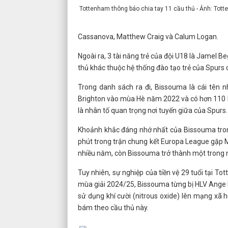
Tottenham thông báo chia tay 11 cầu thủ - Ảnh: Tot
Cassanova, Matthew Craig và Calum Logan.
Ngoài ra, 3 tài năng trẻ của đội U18 là Jamel 
thủ khác thuộc hệ thống đào tạo trẻ của Spurs
Trong danh sách ra đi, Bissouma là cái tên 
Brighton vào mùa Hè năm 2022 và có hơn 110 l
là nhân tố quan trọng nơi tuyến giữa của Spurs.
Khoảnh khắc đáng nhớ nhất của Bissouma tron
phút trong trận chung kết Europa League gặp M
nhiều năm, còn Bissouma trở thành một trong 
Tuy nhiên, sự nghiệp của tiền vệ 29 tuổi tại To
mùa giải 2024/25, Bissouma từng bị HLV Ange Po
sử dụng khí cười (nitrous oxide) lên mạng xã hội
bám theo cầu thủ này.