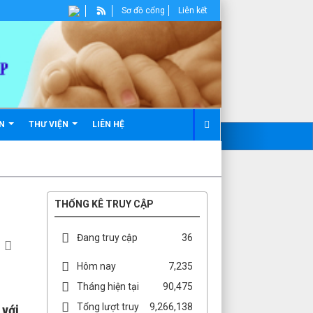
Sơ đồ cổng
Liên kết
ẢN
THƯ VIỆN
LIÊN HỆ
THỐNG KÊ TRUY CẬP
Đang truy cập
36
Hôm nay
7,235
Tháng hiện tại
90,475
Tổng lượt truy
9,266,138
 với