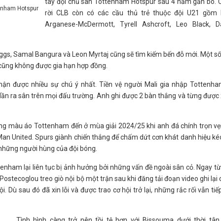
tay đội chủ sân Tottenham Hotspur sau 4 năm gắn bó. 
tenham Hotspur
rời CLB còn có các cầu thủ trẻ thuộc đội U21 gồm 
Arganese-McDermott, Tyrell Ashcroft, Leo Black, D
Beggs, Samal Bangura và Leon Myrtaj cũng sẽ tìm kiếm bến đỗ mới. Một s
 cũng không được gia hạn hợp đồng.
nhận được nhiều sự chú ý nhất. Tiền vệ người Mali gia nhập Tottenha
ần ra sân trên mọi đấu trường. Anh ghi được 2 bàn thắng và từng đượ
g màu áo Tottenham đến ở mùa giải 2024/25 khi anh đá chính trọn vẹ
an United. Spurs giành chiến thắng để chấm dứt cơn khát danh hiệu ké
những người hùng của đội bóng.
ttenham lại liên tục bị ảnh hưởng bởi những vấn đề ngoài sân cỏ. Ngay t
stecoglou treo giò nội bộ một trận sau khi đăng tải đoạn video ghi lại
. Dù sau đó đã xin lỗi và được trao cơ hội trở lại, những rắc rối vẫn tiế
Tình hình càng trở nên tồi tệ hơn với Bissouma dưới thời tân