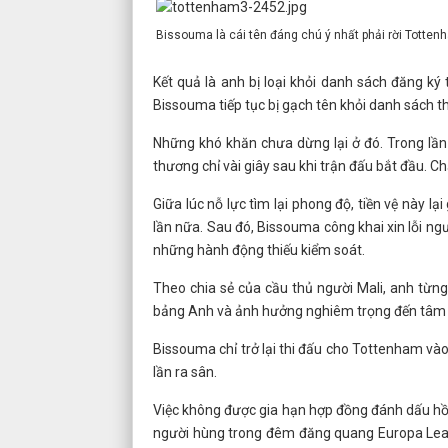
Bissouma là cái tên đáng chú ý nhất phải rời Totten
Kết quả là anh bị loại khỏi danh sách đăng ký
Bissouma tiếp tục bị gạch tên khỏi danh sác
Những khó khăn chưa dừng lại ở đó. Trong lần
thương chỉ vài giây sau khi trận đấu bắt đầu. Ch
Giữa lúc nỗ lực tìm lại phong độ, tiền vệ này lạ
lần nữa. Sau đó, Bissouma công khai xin lỗi n
những hành động thiếu kiểm soát.
Theo chia sẻ của cầu thủ người Mali, anh từng
bảng Anh và ảnh hưởng nghiêm trọng đến tâm l
Bissouma chỉ trở lại thi đấu cho Tottenham và
lần ra sân.
Việc không được gia hạn hợp đồng đánh dấu hồ
người hùng trong đêm đăng quang Europa League