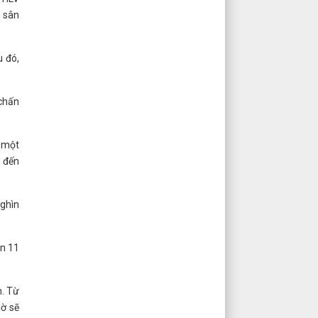
 sân
u đó,
 chấn
m một
n đến
nghìn
ẹn 11
m. Từ
iờ sẽ