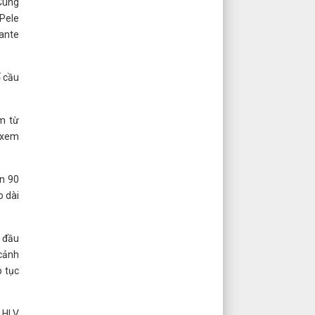
Cùng
Pele
ante
ố cầu
m từ
c xem
n 90
o dài
ừ đầu
 cảnh
p tục
 HLV