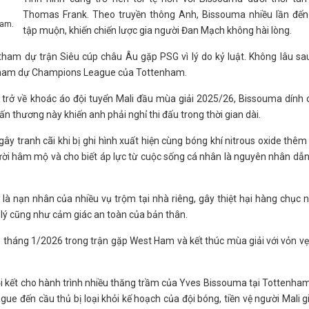
Thomas Frank. Theo truyền thông Anh, Bissouma nhiều lần đến
ham.
tập muộn, khiến chiến lược gia người Đan Mạch không hài lòng.
 tham dự trận Siêu cúp châu Âu gặp PSG vì lý do kỷ luật. Không lâu sa
h tham dự Champions League của Tottenham.
 trở về khoác áo đội tuyển Mali đầu mùa giải 2025/26, Bissouma dính
ấn thương này khiến anh phải nghỉ thi đấu trong thời gian dài.
i gây tranh cãi khi bị ghi hình xuất hiện cùng bóng khí nitrous oxide thê
gười hâm mộ và cho biết áp lực từ cuộc sống cá nhân là nguyên nhân dẫ
 là nạn nhân của nhiều vụ trộm tại nhà riêng, gây thiệt hại hàng chục 
ý cũng như cảm giác an toàn của bản thân.
o tháng 1/2026 trong trận gặp West Ham và kết thúc mùa giải với vỏn v
i kết cho hành trình nhiều thăng trầm của Yves Bissouma tại Tottenha
 đến cầu thủ bị loại khỏi kế hoạch của đội bóng, tiền vệ người Mali g