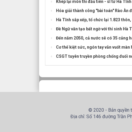
Khép lại môn thi đầu tiên - sĩ tử Hà Tĩnh
Hóa giải thành công "bài toán" Rào Àn đ
Hà Tĩnh sắp xếp, tổ chức lại 1.823 thôn,
Đề Ngữ văn tạo bất ngờ với thí sinh Hà T
Đến năm 2050, cả nước sẽ có 35 cảng 
Cơ thể kiệt sức, ngón tay vẫn vuốt màn
CSGT tuyên truyền phòng chống đuối nư
© 2020 - Bản quyền t
Địa chỉ: Số 146 đường Trần Ph