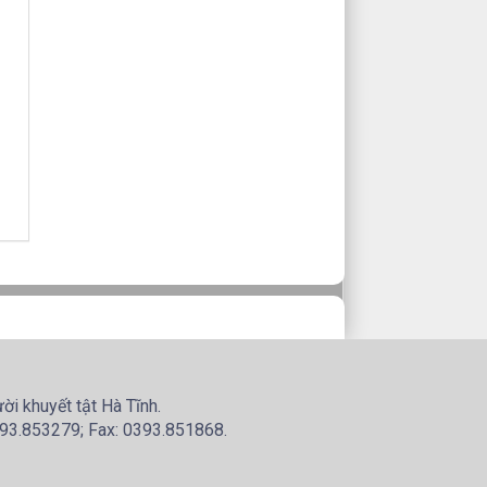
i khuyết tật Hà Tĩnh.
2393.853279; Fax: 0393.851868.