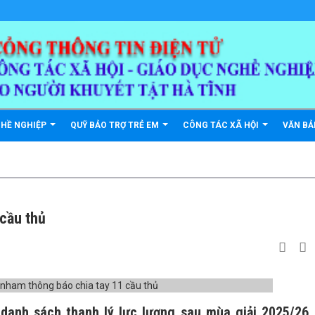
GHỀ NGHIỆP
QUỸ BẢO TRỢ TRẺ EM
CÔNG TÁC XÃ HỘI
VĂN B
 cầu thủ
danh sách thanh lý lực lượng sau mùa giải 2025/26,