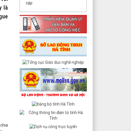
cập
y là
ague
chia