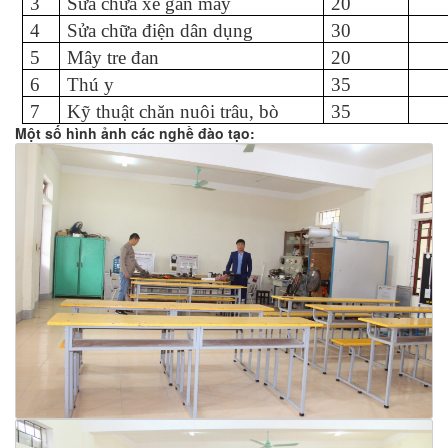
3
Sửa chữa xe gắn máy
20
4
Sửa chữa điện dân dụng
30
5
Mây tre đan
20
6
Thú y
35
7
Kỹ thuật chăn nuôi trâu, bò
35
Một số hình ảnh các nghề đào tạo: