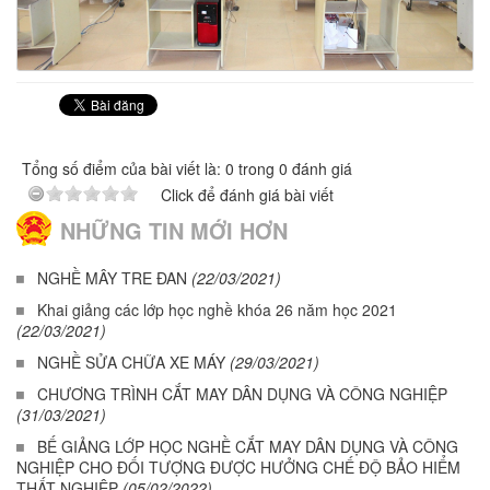
Tổng số điểm của bài viết là: 0 trong 0 đánh giá
Click để đánh giá bài viết
NHỮNG TIN MỚI HƠN
NGHỀ MÂY TRE ĐAN
(22/03/2021)
Khai giảng các lớp học nghề khóa 26 năm học 2021
(22/03/2021)
NGHỀ SỬA CHỮA XE MÁY
(29/03/2021)
CHƯƠNG TRÌNH CẮT MAY DÂN DỤNG VÀ CÔNG NGHIỆP
(31/03/2021)
BẾ GIẢNG LỚP HỌC NGHỀ CẮT MAY DÂN DỤNG VÀ CÔNG
NGHIỆP CHO ĐỐI TƯỢNG ĐƯỢC HƯỞNG CHẾ ĐỘ BẢO HIỂM
THẤT NGHIỆP
(05/02/2022)