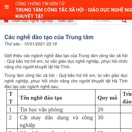
CỔNG THÔNG TIN ĐIỆN TỬ
TRUNG TÂM CÔNG TÁC XÃ HỘI - GIÁO DỤC NGHỀ NG
KHUYẾT TẬT
Giáo dục nghề nghiệp
Đào tạo
Các nghề đào tạo của Trung tâm
Thứ sáu - 15/01/2021 22:18
Giới thiệu các ngành nghề đào tạo của Trung tâm công tác xã hội
- Quỹ bảo trợ trẻ em, tư vấn giáo dục nghề nghiệp, phục hồi chức
năng cho người khuyết tật Hà Tĩnh.
Trung tâm công tác xã hội - Quỹ bảo trợ trẻ em, tư vấn giáo dục
nghề nghiệp, phục hồi chức năng cho người khuyết tật Hà Tĩnh
đào tạo các ngành nghề sau:
T
Tr
Tên nghề đào tạo
Quy mô
T
đào
1
Tin học văn phòng
20
2
Cắt may dân dụng và công
30
nghiệp