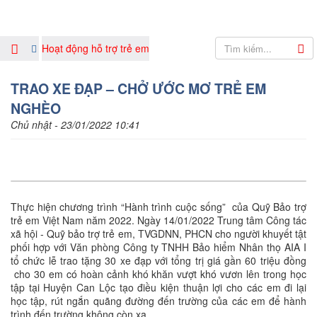
Hoạt động hỗ trợ trẻ em
TRAO XE ĐẠP – CHỞ ƯỚC MƠ TRẺ EM
NGHÈO
Chủ nhật - 23/01/2022 10:41
Thực hiện chương trình “Hành trình cuộc sống” của Quỹ Bảo trợ
trẻ em Việt Nam năm 2022. Ngày 14/01/2022 Trung tâm Công tác
xã hội - Quỹ bảo trợ trẻ em, TVGDNN, PHCN cho người khuyết tật
phối hợp với Văn phòng Công ty TNHH Bảo hiểm Nhân thọ AIA I
tổ chức lễ trao tặng 30 xe đạp với tổng trị giá gần 60 triệu đồng
cho 30 em có hoàn cảnh khó khăn vượt khó vươn lên trong học
tập tại Huyện Can Lộc tạo điều kiện thuận lợi cho các em đi lại
học tập, rút ngắn quãng đường đến trường của các em để hành
trình đến trường không còn xa.