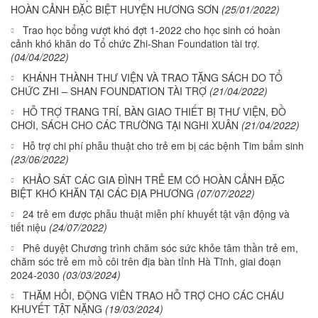
HOÀN CẢNH ĐẶC BIỆT HUYỆN HƯƠNG SƠN
(25/01/2022)
Trao học bổng vượt khó đợt 1-2022 cho học sinh có hoàn
cảnh khó khăn do Tổ chức Zhi-Shan Foundation tài trợ.
(04/04/2022)
KHÁNH THÀNH THƯ VIỆN VÀ TRAO TẶNG SÁCH DO TỔ
CHỨC ZHI – SHAN FOUNDATION TÀI TRỢ
(21/04/2022)
HỖ TRỢ TRANG TRÍ, BÀN GIAO THIẾT BỊ THƯ VIỆN, ĐỒ
CHƠI, SÁCH CHO CÁC TRƯỜNG TẠI NGHI XUÂN
(21/04/2022)
Hỗ trợ chi phí phẫu thuật cho trẻ em bị các bệnh Tim bẩm sinh
(23/06/2022)
KHẢO SÁT CÁC GIA ĐÌNH TRẺ EM CÓ HOÀN CẢNH ĐẶC
BIỆT KHÓ KHĂN TẠI CÁC ĐỊA PHƯƠNG
(07/07/2022)
24 trẻ em được phẫu thuật miễn phí khuyết tật vận động và
tiết niệu
(24/07/2022)
Phê duyệt Chương trình chăm sóc sức khỏe tâm thần trẻ em,
chăm sóc trẻ em mồ côi trên địa bàn tỉnh Hà Tĩnh, giai đoạn
2024-2030
(03/03/2024)
THĂM HỎI, ĐỘNG VIÊN TRAO HỖ TRỢ CHO CÁC CHÁU
KHUYẾT TẬT NẶNG
(19/03/2024)