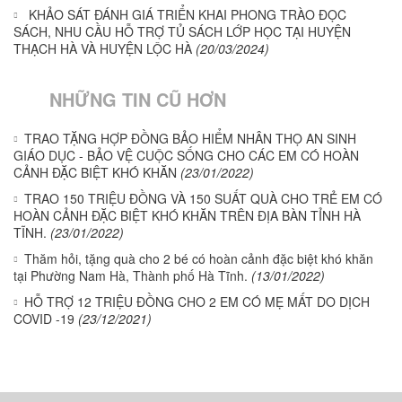
KHẢO SÁT ĐÁNH GIÁ TRIỂN KHAI PHONG TRÀO ĐỌC
SÁCH, NHU CẦU HỖ TRỢ TỦ SÁCH LỚP HỌC TẠI HUYỆN
THẠCH HÀ VÀ HUYỆN LỘC HÀ
(20/03/2024)
NHỮNG TIN CŨ HƠN
TRAO TẶNG HỢP ĐỒNG BẢO HIỂM NHÂN THỌ AN SINH
GIÁO DỤC - BẢO VỆ CUỘC SỐNG CHO CÁC EM CÓ HOÀN
CẢNH ĐẶC BIỆT KHÓ KHĂN
(23/01/2022)
TRAO 150 TRIỆU ĐỒNG VÀ 150 SUẤT QUÀ CHO TRẺ EM CÓ
HOÀN CẢNH ĐẶC BIỆT KHÓ KHĂN TRÊN ĐỊA BÀN TỈNH HÀ
TĨNH.
(23/01/2022)
Thăm hỏi, tặng quà cho 2 bé có hoàn cảnh đặc biệt khó khăn
tại Phường Nam Hà, Thành phố Hà Tĩnh.
(13/01/2022)
HỖ TRỢ 12 TRIỆU ĐỒNG CHO 2 EM CÓ MẸ MẤT DO DỊCH
COVID -19
(23/12/2021)