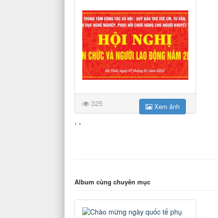
325
Xem ảnh
‹
›
Album cùng chuyên mục