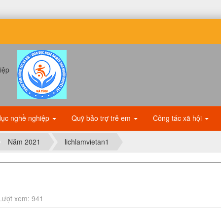
dục nghề nghiệp
Quỹ bảo trợ trẻ em
Công tác xã hội
Năm 2021
lichlamvietan1
Lượt xem: 941