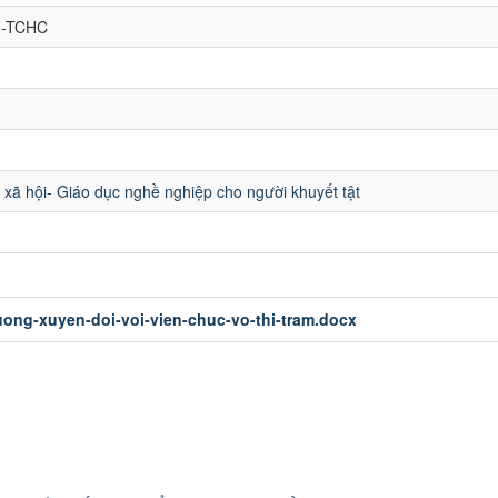
H-TCHC
xã hội- Giáo dục nghề nghiệp cho người khuyết tật
ong-xuyen-doi-voi-vien-chuc-vo-thi-tram.docx