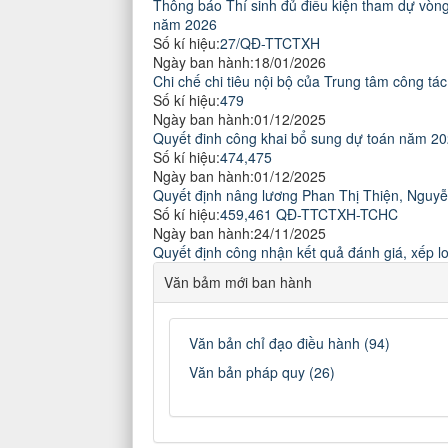
Thông báo Thí sinh đủ điều kiện tham dự vòn
năm 2026
Số kí hiệu:
27/QĐ-TTCTXH
Ngày ban hành:
18/01/2026
Chi chế chi tiêu nội bộ của Trung tâm công tác
Số kí hiệu:
479
Ngày ban hành:
01/12/2025
Quyết đinh công khai bổ sung dự toán năm 2
Số kí hiệu:
474,475
Ngày ban hành:
01/12/2025
Quyết định nâng lương Phan Thị Thiện, Nguy
Số kí hiệu:
459,461 QĐ-TTCTXH-TCHC
Ngày ban hành:
24/11/2025
Quyết định công nhận kết quả đánh giá, xếp 
Văn bảm mới ban hành
Văn bản chỉ đạo điều hành (94)
Văn bản pháp quy (26)