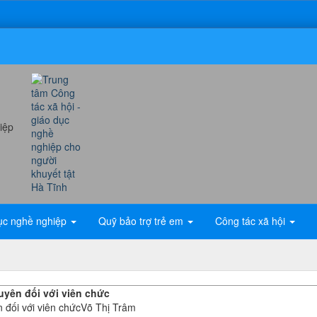
ục nghề nghiệp
Quỹ bảo trợ trẻ em
Công tác xã hội
yên đối với viên chức
đối với viên chứcVõ Thị Trâm