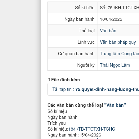
Số kí hiệu
Số: 75 /KH-TTCTX
Ngày ban hành
10/04/2025
Thể loại
Văn bản
Lĩnh vực
Văn bản pháp quy
Cơ quan ban hành
Trung tâm Công tác 
Người ký
Thái Ngọc Lâm
File đính kèm
Tải tập tin :
75.quyet-dinh-nang-luong-thu
Các văn bản cùng thể loại
"Văn bản"
Số kí hiệu
Ngày ban hành
Trích yếu
Số kí hiệu:
184 /TB-TTCTXH-TCHC
Ngày ban hành:
15/04/2026