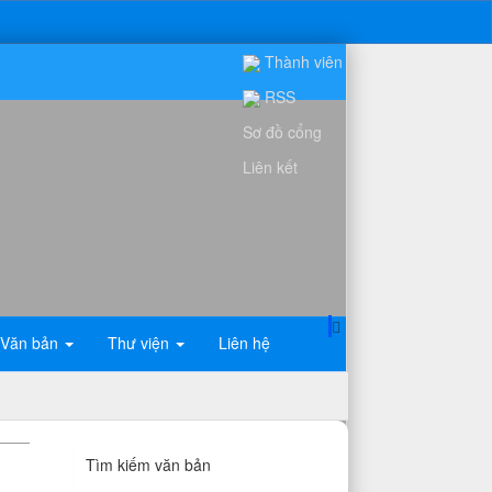
Thành viên
RSS
Sơ đồ cổng
Liên kết
Văn bản
Thư viện
Liên hệ
Tìm kiếm văn bản