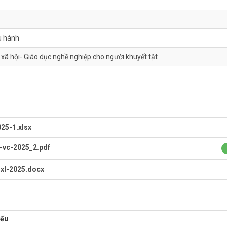
u hành
xã hội- Giáo dục nghề nghiệp cho người khuyết tật
25-1.xlsx
-vc-2025_2.pdf
xl-2025.docx
yếu