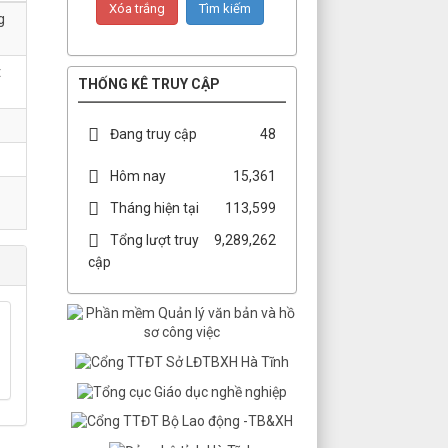
g
t
THỐNG KÊ TRUY CẬP
Đang truy cập
48
Hôm nay
15,361
Tháng hiện tại
113,599
Tổng lượt truy
9,289,262
cập