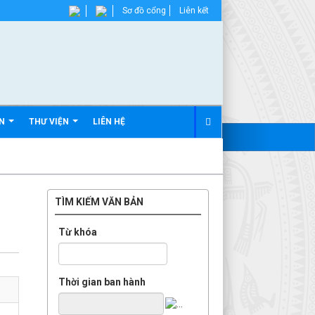
Sơ đồ cổng
Liên kết
ẢN
THƯ VIỆN
LIÊN HỆ
TÌM KIẾM VĂN BẢN
Từ khóa
Thời gian ban hành