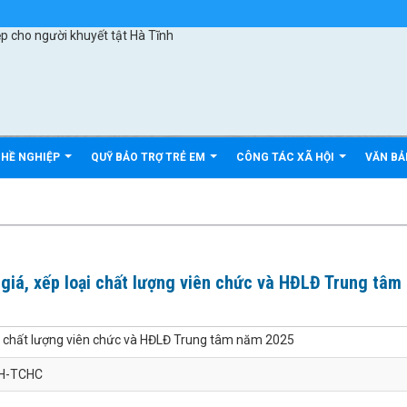
GHỀ NGHIỆP
QUỸ BẢO TRỢ TRẺ EM
CÔNG TÁC XÃ HỘI
VĂN B
giá, xếp loại chất lượng viên chức và HĐLĐ Trung tâm
ại chất lượng viên chức và HĐLĐ Trung tâm năm 2025
H-TCHC