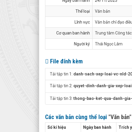
Ngày ban hành
24/11/2025
Thể loại
Văn bản
Lĩnh vực
Văn bản chỉ đạo điề
Cơ quan ban hành
Trung tâm Công tác 
Người ký
Thái Ngọc Lâm
File đính kèm
Tải tập tin 1:
danh-sach-xep-loai-vc-nld-20
Tải tập tin 2:
quyet-dinh-danh-gia-xep-loai
Tải tập tin 3:
thong-bao-ket-qua-danh-gia-
Các văn bản cùng thể loại
"Văn bản"
Số kí hiệu
Ngày ban hành
Trích 