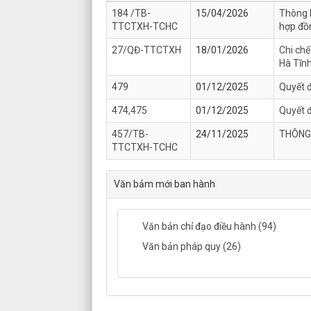
184 /TB-
15/04/2026
Thông b
TTCTXH-TCHC
hợp đồ
27/QĐ-TTCTXH
18/01/2026
Chi chế
Hà Tĩn
479
01/12/2025
Quyết 
474,475
01/12/2025
Quyết 
457/TB-
24/11/2025
THÔNG 
TTCTXH-TCHC
Văn bảm mới ban hành
Văn bản chỉ đạo điều hành (94)
Văn bản pháp quy (26)