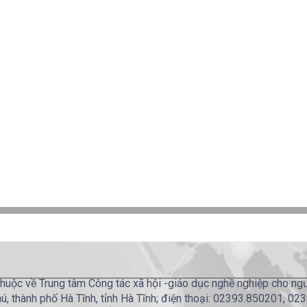
huộc về Trung tâm Công tác xã hội -giáo dục nghề nghiệp cho ngườ
ú, thành phố Hà Tĩnh, tỉnh Hà Tĩnh; điện thoại: 02393.850201, 0