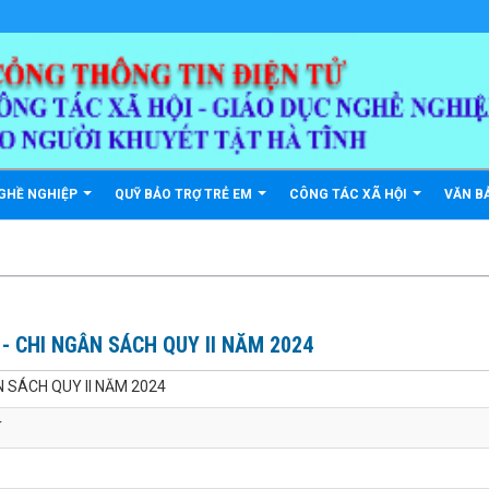
GHỀ NGHIỆP
QUỸ BẢO TRỢ TRẺ EM
CÔNG TÁC XÃ HỘI
VĂN B
- CHI NGÂN SÁCH QUY II NĂM 2024
N SÁCH QUY II NĂM 2024
T