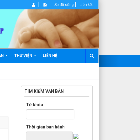
Sơ đồ cổng
Liên kết
ẢN
THƯ VIỆN
LIÊN HỆ
TÌM KIẾM VĂN BẢN
Từ khóa
Thời gian ban hành