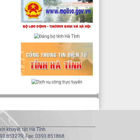
i khuyết tật Hà Tĩnh.
2393.853279; Fax: 0393.851868.