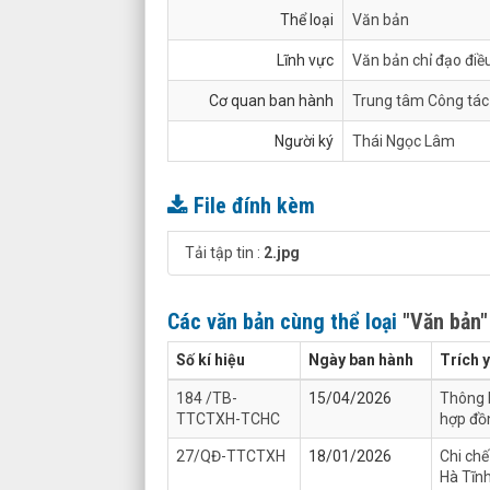
Thể loại
Văn bản
Lĩnh vực
Văn bản chỉ đạo điề
Cơ quan ban hành
Trung tâm Công tác 
Người ký
Thái Ngọc Lâm
File đính kèm
Tải tập tin :
2.jpg
Các văn bản cùng thể loại
"Văn bản"
Số kí hiệu
Ngày ban hành
Trích 
184 /TB-
15/04/2026
Thông b
TTCTXH-TCHC
hợp đồ
27/QĐ-TTCTXH
18/01/2026
Chi chế
Hà Tĩn