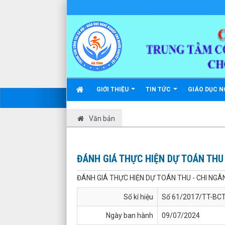
GIỚI THIỆU
TIN TỨC
GIÁO DỤC N
Văn bản
ĐÁNH GIÁ THỰC HIỆN DỰ TOÁN THU 
ĐÁNH GIÁ THỰC HIỆN DỰ TOÁN THU - CHI NGÂ
Số kí hiệu
Số 61/2017/TT-BC
Ngày ban hành
09/07/2024