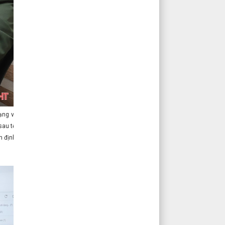
mạng và
sau tết
n định,