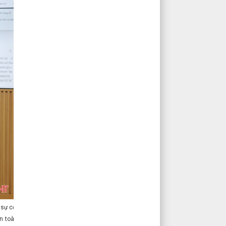
 sự cố.
an toàn