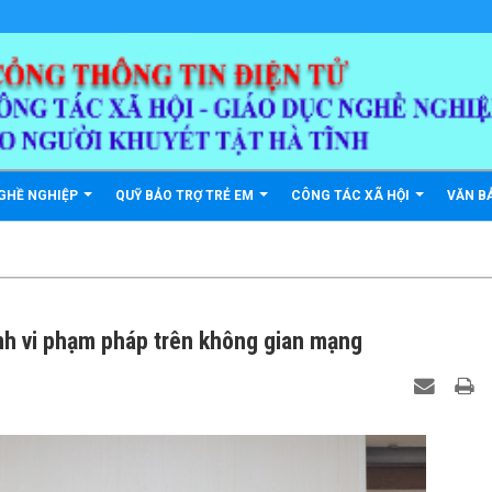
GHỀ NGHIỆP
QUỸ BẢO TRỢ TRẺ EM
CÔNG TÁC XÃ HỘI
VĂN B
h vi phạm pháp trên không gian mạng