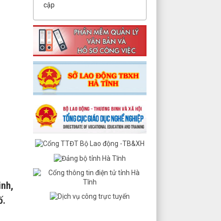
cập
inh,
ố.