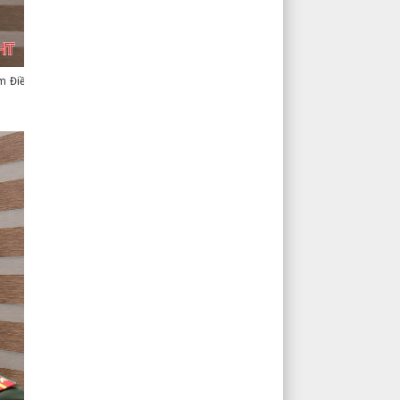
m Điều