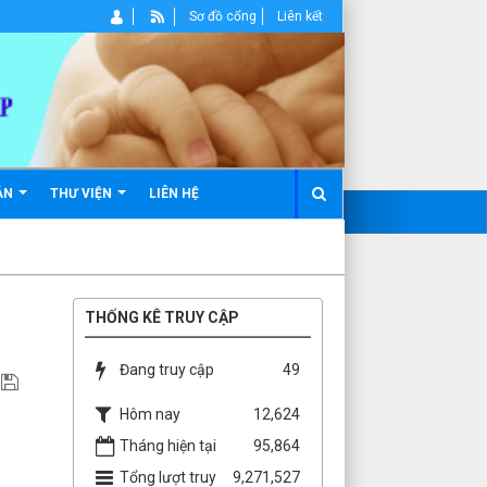
Sơ đồ cổng
Liên kết
ẢN
THƯ VIỆN
LIÊN HỆ
THỐNG KÊ TRUY CẬP
Đang truy cập
49
Hôm nay
12,624
Tháng hiện tại
95,864
Tổng lượt truy
9,271,527