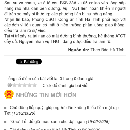
Sau vụ va chạm, xe ô tô con BKS 38A - 105.xx lao vào tông sập
hàng rào nhà dân bên đường. Vụ TNGT liên hoàn khiến 3 người
đi trên xe máy bị thương; các phương tiện bị hư hỏng nặng.
Nhận tin báo, Phòng CSGT Công an tỉnh Hà Tĩnh phối hợp với
các đơn vị liên quan có mặt ở hiện trường phân luồng giao thông,
điều tra làm rõ sự việc.
Tại vị trí xảy ra tai nạn có mặt đường bình thường, hệ thống ATGT
đầy đủ. Nguyên nhân vụ TNGT đang được điều tra làm rõ.
Nguồn tin:
Theo Báo Hà Tĩnh:
Tổng số điểm của bài viết là: 0 trong 0 đánh giá
Click để đánh giá bài viết
NHỮNG TIN MỚI HƠN
Chủ động tiếp quỹ, giúp người dân không thiếu tiền mặt dịp
Tết
(15/02/2026)
“Gác” Tết để giữ màu xanh cho đại ngàn
(15/02/2026)
Tết đoàn viên của người trẻ Hà Tĩnh
(15/02/2026)