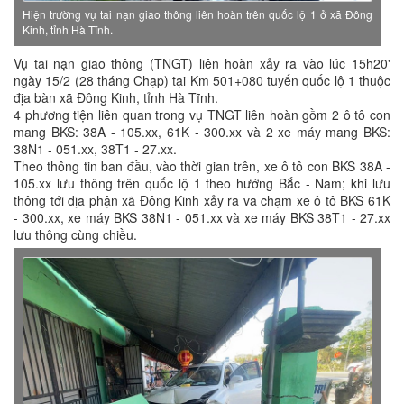
Hiện trường vụ tai nạn giao thông liên hoàn trên quốc lộ 1 ở xã Đông
Kinh, tỉnh Hà Tĩnh.
Vụ tai nạn giao thông (TNGT) liên hoàn xảy ra vào lúc 15h20'
ngày 15/2 (28 tháng Chạp) tại Km 501+080 tuyến quốc lộ 1 thuộc
địa bàn xã Đông Kinh, tỉnh Hà Tĩnh.
4 phương tiện liên quan trong vụ TNGT liên hoàn gồm 2 ô tô con
mang BKS: 38A - 105.xx, 61K - 300.xx và 2 xe máy mang BKS:
38N1 - 051.xx, 38T1 - 27.xx.
Theo thông tin ban đầu, vào thời gian trên, xe ô tô con BKS 38A -
105.xx lưu thông trên quốc lộ 1 theo hướng Bắc - Nam; khi lưu
thông tới địa phận xã Đông Kinh xảy ra va chạm xe ô tô BKS 61K
- 300.xx, xe máy BKS 38N1 - 051.xx và xe máy BKS 38T1 - 27.xx
lưu thông cùng chiều.