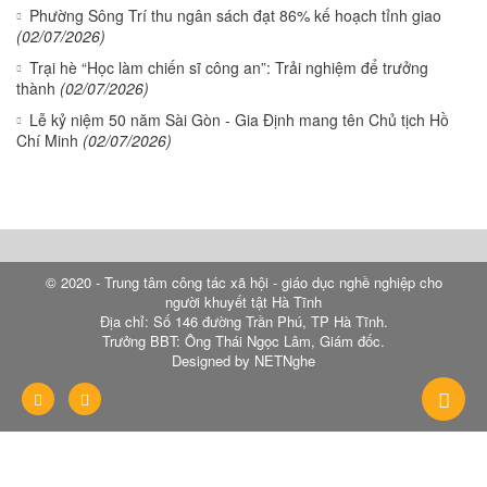
Phường Sông Trí thu ngân sách đạt 86% kế hoạch tỉnh giao
(02/07/2026)
Trại hè “Học làm chiến sĩ công an”: Trải nghiệm để trưởng
thành
(02/07/2026)
Lễ kỷ niệm 50 năm Sài Gòn - Gia Định mang tên Chủ tịch Hồ
Chí Minh
(02/07/2026)
© 2020 - Trung tâm công tác xã hội - giáo dục nghề nghiệp cho
người khuyết tật Hà Tĩnh
Địa chỉ: Số 146 đường Trần Phú, TP Hà Tĩnh.
Trưởng BBT: Ông Thái Ngọc Lâm, Giám đốc.
Designed by NETNghe