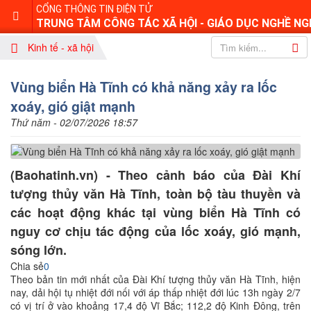
CỔNG THÔNG TIN ĐIỆN TỬ
TRUNG TÂM CÔNG TÁC XÃ HỘI - GIÁO DỤC NGHỀ NG
Kinh tế - xã hội
Vùng biển Hà Tĩnh có khả năng xảy ra lốc
xoáy, gió giật mạnh
Thứ năm - 02/07/2026 18:57
(Baohatinh.vn) - Theo cảnh báo của Đài Khí
tượng thủy văn Hà Tĩnh, toàn bộ tàu thuyền và
các hoạt động khác tại vùng biển Hà Tĩnh có
nguy cơ chịu tác động của lốc xoáy, gió mạnh,
sóng lớn.
Chia sẻ
0
Theo bản tin mới nhất của Đài Khí tượng thủy văn Hà Tĩnh, hiện
nay, dải hội tụ nhiệt đới nối với áp thấp nhiệt đới lúc 13h ngày 2/7
có vị trí ở vào khoảng 17,4 độ Vĩ Bắc; 112,2 độ Kinh Đông, trên