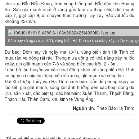
khu vực Bắc Biển Đông, trên vùng biển phái Bắc đặc khu Hoàng
Sa. Sức gió mạnh nhất ở vùng gần tâm áp thấp nhiệt đới mạnh
cấp 7, giật cấp 9; di chuyển theo hướng Tây Tây Bắc với tốc độ
khoảng 25km/h.
Đêm nay và ngày mai (3/7), vùng biển Hà Tĩnh có khả năng xảy ra lốc xoáy, gi
Dự báo: Đêm nay và ngày mai (3/7), vùng biển tỉnh Hà Tĩnh có
mưa rào và dông rải rác. Trong mưa dông có khả năng xảy ra lốc
xoáy, gió giật mạnh cấp 7-8 và sóng biển cao trên 2 - 3m.
Toàn bộ tàu thuyền và các hoạt động khác tại vùng biển Hà Tĩnh
có nguy cơ chịu tác động của lốc xoáy, gió mạnh và sóng lớn.
Đài Khí tượng thủy văn Hà Tĩnh cảnh báo: Cần đề phòng nguy cơ
lốc sét, gió giật mạnh, sóng lớn ảnh hưởng đến các hoạt động du
lịch, sản xuất, đặc biệt tại các bãi biển: Xuân Thành, Thạch Bằng,
Thạch Hải, Thiên Cầm, khu kinh tế Vũng Áng.
Nguồn tin:
Theo Báo Hà Tĩnh:
Tổng số điểm của bài viết là: 0 trong 0 đánh giá