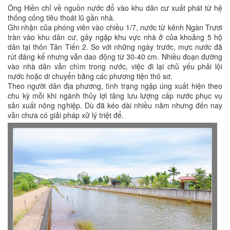
Ông Hiền chỉ về nguồn nước đổ vào khu dân cư xuất phát từ hệ
thống cống tiêu thoát lũ gần nhà.
Ghi nhận của phóng viên vào chiều 1/7, nước từ kênh Ngàn Trươi
tràn vào khu dân cư, gây ngập khu vực nhà ở của khoảng 5 hộ
dân tại thôn Tân Tiến 2. So với những ngày trước, mực nước đã
rút đáng kể nhưng vẫn dao động từ 30-40 cm. Nhiều đoạn đường
vào nhà dân vẫn chìm trong nước, việc đi lại chủ yếu phải lội
nước hoặc di chuyển bằng các phương tiện thô sơ.
Theo người dân địa phương, tình trạng ngập úng xuất hiện theo
chu kỳ mỗi khi ngành thủy lợi tăng lưu lượng cấp nước phục vụ
sản xuất nông nghiệp. Dù đã kéo dài nhiều năm nhưng đến nay
vẫn chưa có giải pháp xử lý triệt để.