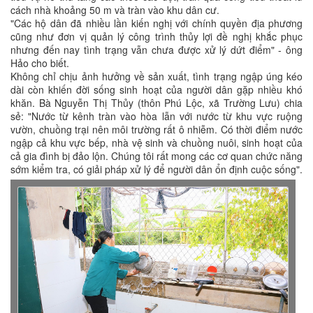
cách nhà khoảng 50 m và tràn vào khu dân cư.
"Các hộ dân đã nhiều lần kiến nghị với chính quyền địa phương
cũng như đơn vị quản lý công trình thủy lợi đề nghị khắc phục
nhưng đến nay tình trạng vẫn chưa được xử lý dứt điểm" - ông
Hảo cho biết.
Không chỉ chịu ảnh hưởng về sản xuất, tình trạng ngập úng kéo
dài còn khiến đời sống sinh hoạt của người dân gặp nhiều khó
khăn. Bà Nguyễn Thị Thủy (thôn Phú Lộc, xã Trường Lưu) chia
sẻ: "Nước từ kênh tràn vào hòa lẫn với nước từ khu vực ruộng
vườn, chuồng trại nên môi trường rất ô nhiễm. Có thời điểm nước
ngập cả khu vực bếp, nhà vệ sinh và chuồng nuôi, sinh hoạt của
cả gia đình bị đảo lộn. Chúng tôi rất mong các cơ quan chức năng
sớm kiểm tra, có giải pháp xử lý để người dân ổn định cuộc sống".