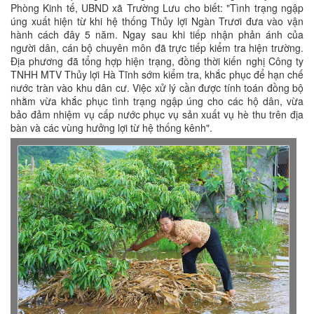
Phòng Kinh tế, UBND xã Trường Lưu cho biết: "Tình trạng ngập
úng xuất hiện từ khi hệ thống Thủy lợi Ngàn Trươi đưa vào vận
hành cách đây 5 năm. Ngay sau khi tiếp nhận phản ánh của
người dân, cán bộ chuyên môn đã trực tiếp kiểm tra hiện trường.
Địa phương đã tổng hợp hiện trạng, đồng thời kiến nghị Công ty
TNHH MTV Thủy lợi Hà Tĩnh sớm kiểm tra, khắc phục để hạn chế
nước tràn vào khu dân cư. Việc xử lý cần được tính toán đồng bộ
nhằm vừa khắc phục tình trạng ngập úng cho các hộ dân, vừa
bảo đảm nhiệm vụ cấp nước phục vụ sản xuất vụ hè thu trên địa
bàn và các vùng hưởng lợi từ hệ thống kênh".