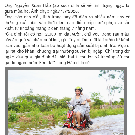
Ông Nguyễn Xuân Hảo (áo sọc) chia sẻ về tình trạng ngập lụt
giữa mùa hè. Ảnh chụp ngày 1/7/2026.
Ông Hảo cho biết, tình trạng này đã diễn ra nhiều năm nay và
thường xuất hiện vào thời điểm cao điểm cấp nước phục vụ sản
xuất, từ khoảng tháng 2 đến tháng 7 hằng năm.
"Gia đình tôi có hơn 2.000 m² đất vườn, chủ yếu trồng rau màu,
cây ăn quả và chăn nuôi lợn, gà. Tuy nhiên, mỗi khi nước từ kênh
tràn vào, gần như toàn bộ hoạt động sản xuất bị đình trệ. Việc đi
lại rất khó khăn, chuồng trại thường xuyên bị ngập. Chỉ trong đợt
ngập vừa qua, gia đình đã thiệt hại 1 con lợn và khoảng 30 con
gà do ngâm nước kéo dài" - ông Hảo chia sẻ.