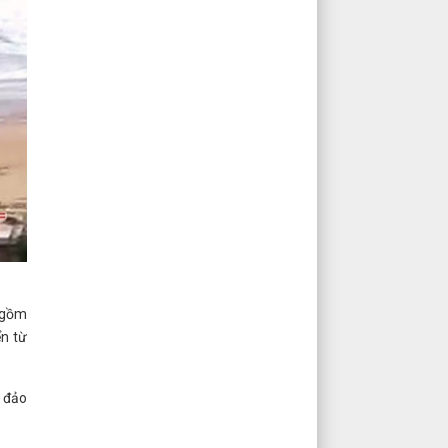
o gồm
n từ
 đảo