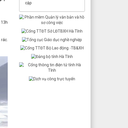
cập
c 13h
 rác.