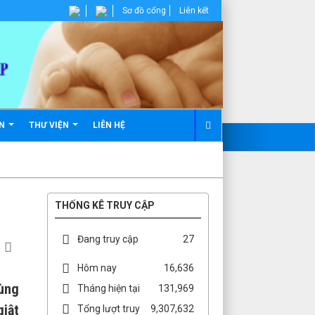
Sơ đồ cổng
Liên kết
ẢN
THƯ VIỆN
LIÊN HỆ
THỐNG KÊ TRUY CẬP
Đang truy cập
27
Hôm nay
16,636
vùng
Tháng hiện tại
131,969
giật
Tổng lượt truy
9,307,632