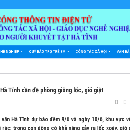
GHỀ NGHIỆP
QUỸ BẢO TRỢ TRẺ EM
CÔNG TÁC XÃ HỘI
VĂN B
Hà Tĩnh cần đề phòng giông lốc, gió giật
y văn Hà Tĩnh dự báo đêm 9/6 và ngày 10/6, khu vực 
 rác; trong cơn dông có khả năng xảy ra lốc xoáy, gió 