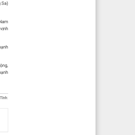
g Sa)
 Nam
vịnh
 mạnh
động,
mạnh
Tĩnh: