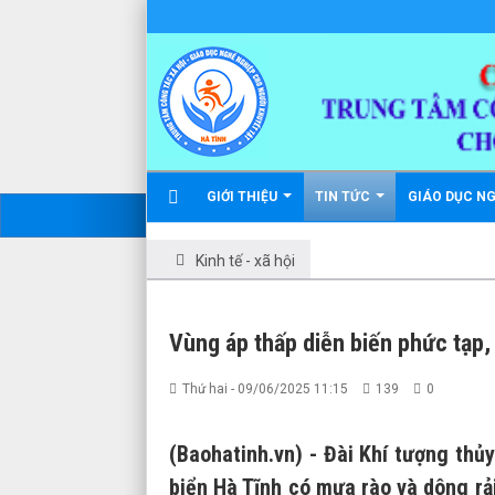
GIỚI THIỆU
TIN TỨC
GIÁO DỤC N
Kinh tế - xã hội
Vùng áp thấp diễn biến phức tạp, 
Thứ hai - 09/06/2025 11:15
139
0
(Baohatinh.vn) - Đài Khí tượng thủ
biển Hà Tĩnh có mưa rào và dông rải