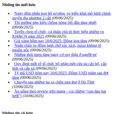
Những tin mới hơn
Ngày đêm phân loại hồ sơ phục vụ triển khai mô hình chính
quyền địa phương 2 cấp
(09/06/2025)
Thị trường phụ kiện chống nóng ôtô dần tăng nhiệt
(09/06/2025)
Tuyển chọn tổ chức, cá nhân chủ trì thực hiện nhiệm vụ
KH&CN năm 2025
(09/06/2025)
Giá vàng hôm nay 10/6/2025: Đồng loạt tăng
(09/06/2025)
Ngăn chặn xe đông lạnh chở xúc xích, pizza không rõ
nguồn gốc
(09/06/2025)
Những thói quen tăng nguy cơ suy thận ở người trẻ
(09/06/2025)
Quy định mới về tổ chức bộ phận một cửa tại cấp bộ, cấp
tỉnh và cấp xã
(09/06/2025)
Tỷ giá USD hôm nay 10/6/2025: Đồng USD giảm sau đợt
tăng
(09/06/2025)
Chuyện sau những tia xạ chữa ung thư ở Hà Tĩnh
(10/06/2025)
Ăn uống theo review trên mạng - coi chừng “con dao hai
lưỡi”!
(10/06/2025)
Những tin cũ hơn