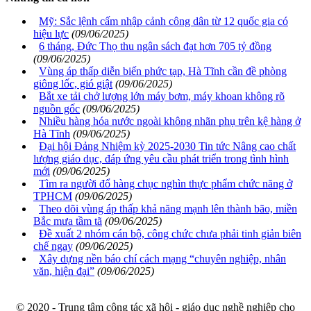
Mỹ: Sắc lệnh cấm nhập cảnh công dân từ 12 quốc gia có
hiệu lực
(09/06/2025)
6 tháng, Đức Thọ thu ngân sách đạt hơn 705 tỷ đồng
(09/06/2025)
Vùng áp thấp diễn biến phức tạp, Hà Tĩnh cần đề phòng
giông lốc, gió giật
(09/06/2025)
Bắt xe tải chở lượng lớn máy bơm, máy khoan không rõ
nguồn gốc
(09/06/2025)
Nhiều hàng hóa nước ngoài không nhãn phụ trên kệ hàng ở
Hà Tĩnh
(09/06/2025)
Đại hội Đảng Nhiệm kỳ 2025-2030 Tin tức Nâng cao chất
lượng giáo dục, đáp ứng yêu cầu phát triển trong tình hình
mới
(09/06/2025)
Tìm ra người đổ hàng chục nghìn thực phẩm chức năng ở
TPHCM
(09/06/2025)
Theo dõi vùng áp thấp khả năng mạnh lên thành bão, miền
Bắc mưa tầm tã
(09/06/2025)
Đề xuất 2 nhóm cán bộ, công chức chưa phải tinh giản biên
chế ngay
(09/06/2025)
Xây dựng nền báo chí cách mạng “chuyên nghiệp, nhân
văn, hiện đại”
(09/06/2025)
© 2020 - Trung tâm công tác xã hội - giáo dục nghề nghiệp cho