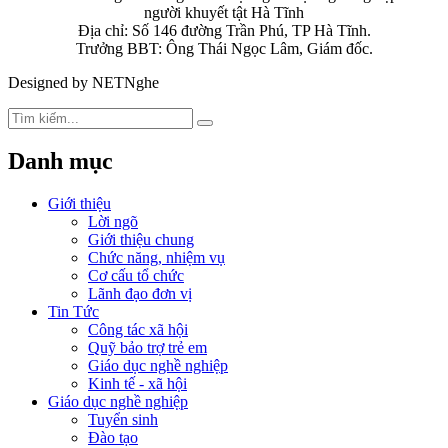
người khuyết tật Hà Tĩnh
Địa chỉ: Số 146 đường Trần Phú, TP Hà Tĩnh.
Trưởng BBT: Ông Thái Ngọc Lâm, Giám đốc.
Designed by NETNghe
Danh mục
Giới thiệu
Lời ngõ
Giới thiệu chung
Chức năng, nhiệm vụ
Cơ cấu tổ chức
Lãnh đạo đơn vị
Tin Tức
Công tác xã hội
Quỹ bảo trợ trẻ em
Giáo dục nghề nghiệp
Kinh tế - xã hội
Giáo dục nghề nghiệp
Tuyển sinh
Đào tạo