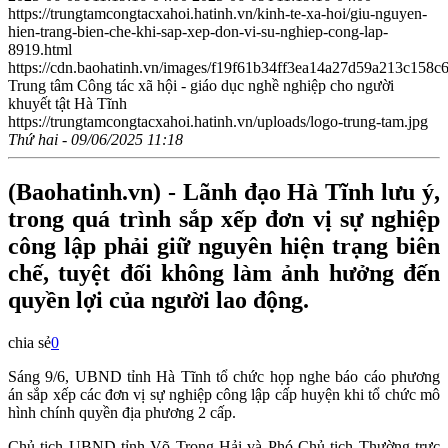
https://trungtamcongtacxahoi.hatinh.vn/kinh-te-xa-hoi/giu-nguyen-
hien-trang-bien-che-khi-sap-xep-don-vi-su-nghiep-cong-lap-
8919.html
https://cdn.baohatinh.vn/images/f19f61b34ff3ea14a27d59a213c15
Trung tâm Công tác xã hội - giáo dục nghề nghiệp cho người
khuyết tật Hà Tĩnh
https://trungtamcongtacxahoi.hatinh.vn/uploads/logo-trung-tam.jpg
Thứ hai - 09/06/2025 11:18
(Baohatinh.vn) - Lãnh đạo Hà Tĩnh lưu ý,
trong quá trình sắp xếp đơn vị sự nghiệp
công lập phải giữ nguyên hiện trạng biên
chế, tuyệt đối không làm ảnh hưởng đến
quyền lợi của người lao động.
chia sẻ
0
Sáng 9/6, UBND tỉnh Hà Tĩnh tổ chức họp nghe báo cáo phương
án sắp xếp các đơn vị sự nghiệp công lập cấp huyện khi tổ chức mô
hình chính quyền địa phương 2 cấp.
Chủ tịch UBND tỉnh Võ Trọng Hải và Phó Chủ tịch Thường trực