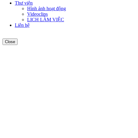
Thư viện
Hình ảnh hoạt động
Videoclips
LICH LÀM VIỆC
Liên hệ
Close