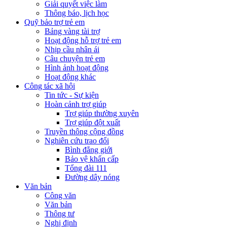
Giải quyết việc làm
Thông báo, lịch học
Quỹ bảo trợ trẻ em
Bảng vàng tài trợ
Hoạt động hỗ trợ trẻ em
Nhịp cầu nhân ái
Câu chuyện trẻ em
Hình ảnh hoạt động
Hoạt động khác
Công tác xã hội
Tin tức - Sự kiện
Hoàn cảnh trợ giúp
Trợ giúp thường xuyên
Trợ giúp đột xuất
Truyền thông cộng đồng
Nghiên cứu trao đổi
Bình đẳng giới
Bảo vệ khẩn cấp
Tổng đài 111
Đường dây nóng
Văn bản
Công văn
Văn bản
Thông tư
Nghị định