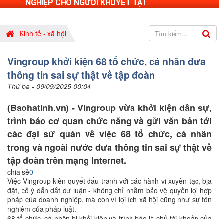
NGHIỆP CHO NGƯỜI KHUYẾT TẬT
Kinh tế - xã hội
Vingroup khởi kiện 68 tổ chức, cá nhân đưa
thông tin sai sự thật về tập đoàn
Thứ ba - 09/09/2025 00:04
(Baohatinh.vn) - Vingroup vừa khởi kiện dân sự,
trình báo cơ quan chức năng và gửi văn bản tới
các đại sứ quán về việc 68 tổ chức, cá nhân
trong và ngoài nước đưa thông tin sai sự thật về
tập đoàn trên mạng Internet.
chia sẻ
0
Việc Vingroup kiên quyết đấu tranh với các hành vi xuyên tạc, bịa
đặt, cố ý dẫn dắt dư luận - không chỉ nhằm bảo vệ quyền lợi hợp
pháp của doanh nghiệp, mà còn vì lợi ích xã hội cũng như sự tôn
nghiêm của pháp luật.
68 tổ chức, cá nhân bị khởi kiện và trình báo là chủ tài khoản của