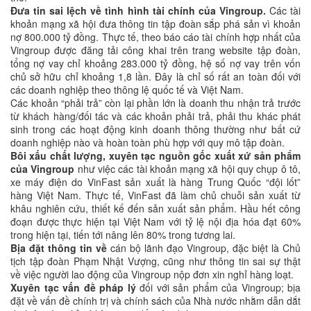
Đưa tin sai lệch về tình hình tài chính của Vingroup.
Các tài
khoản mạng xã hội đưa thông tin tập đoàn sắp phá sản vì khoản
nợ 800.000 tỷ đồng. Thực tế, theo báo cáo tài chính hợp nhất của
Vingroup được đăng tải công khai trên trang website tập đoàn,
tổng nợ vay chỉ khoảng 283.000 tỷ đồng, hệ số nợ vay trên vốn
chủ sở hữu chỉ khoảng 1,8 lần. Đây là chỉ số rất an toàn đối với
các doanh nghiệp theo thông lệ quốc tế và Việt Nam.
Các khoản “phải trả” còn lại phần lớn là doanh thu nhận trả trước
từ khách hàng/đối tác và các khoản phải trả, phải thu khác phát
sinh trong các hoạt động kinh doanh thông thường như bất cứ
doanh nghiệp nào và hoàn toàn phù hợp với quy mô tập đoàn.
Bôi xấu chất lượng, xuyên tạc nguồn gốc xuất xứ sản phẩm
của Vingroup
như việc các tài khoản mạng xã hội quy chụp ô tô,
xe máy điện do VinFast sản xuất là hàng Trung Quốc “đội lốt”
hàng Việt Nam. Thực tế, VinFast đã làm chủ chuỗi sản xuất từ
khâu nghiên cứu, thiết kế đến sản xuất sản phẩm. Hầu hết công
đoạn được thực hiện tại Việt Nam với tỷ lệ nội địa hóa đạt 60%
trong hiện tại, tiến tới nâng lên 80% trong tương lai.
Bịa đặt thông tin về
cán bộ lãnh đạo Vingroup, đặc biệt là Chủ
tịch tập đoàn Phạm Nhật Vượng, cũng như thông tin sai sự thật
về việc người lao động của Vingroup nộp đơn xin nghỉ hàng loạt.
Xuyên tạc vấn đề pháp lý
đối với sản phẩm của Vingroup; bịa
đặt về vấn đề chính trị và chính sách của Nhà nước nhằm dẫn dắt