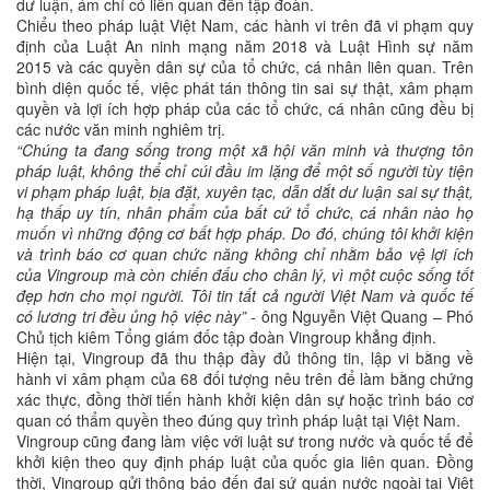
dư luận, ám chỉ có liên quan đến tập đoàn.
Chiểu theo pháp luật Việt Nam, các hành vi trên đã vi phạm quy
định của Luật An ninh mạng năm 2018 và Luật Hình sự năm
2015 và các quyền dân sự của tổ chức, cá nhân liên quan. Trên
bình diện quốc tế, việc phát tán thông tin sai sự thật, xâm phạm
quyền và lợi ích hợp pháp của các tổ chức, cá nhân cũng đều bị
các nước văn minh nghiêm trị.
“
Chúng ta đang sống trong một xã hội văn minh và thượng tôn
pháp luật,
không thể chỉ cúi đầu im lặng để một số người tùy tiện
vi phạm pháp luật, bịa đặt, xuyên tạc, dẫn dắt dư luận sai sự thật,
hạ thấp uy tín, nhân phẩm của bất cứ tổ chức, cá nhân nào họ
muốn vì những động cơ bất hợp pháp.
Do đó, ch
úng tôi khởi kiện
và trình báo cơ quan chức năng không chỉ nhằm bảo vệ lợi ích
của Vingroup mà còn chiến đấu cho chân lý, vì một cuộc sống tốt
đẹp hơn cho mọi người. Tôi tin tất cả người Việt Nam và quốc tế
có lương tri đều ủng hộ việc này” -
ông Nguyễn Việt Quang – Phó
Chủ tịch kiêm Tổng giám đốc tập đoàn Vingroup khẳng định.
Hiện tại, Vingroup đã thu thập đầy đủ thông tin, lập vi bằng về
hành vi xâm phạm của 68 đối tượng nêu trên để làm bằng chứng
xác thực, đồng thời tiến hành khởi kiện dân sự hoặc trình báo cơ
quan có thẩm quyền theo đúng quy trình pháp luật tại Việt Nam.
Vingroup cũng đang làm việc với luật sư trong nước và quốc tế để
khởi kiện theo quy định pháp luật của quốc gia liên quan. Đồng
thời, Vingroup gửi thông báo đến đại sứ quán nước ngoài tại Việt