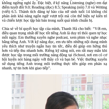
không ngừng nghỉ ấy. Đặc biệt, ở kỹ năng Listening (nghe) em đạt
điểm tuyệt đối 9.0; Reading (đọc) 8.5; Speaking (nói) 7.0 và Writing
(viết) 6.5. Thành tích đáng tự hào của nữ sinh tuổi 14 không chỉ
phản ánh khả năng ngôn ngữ vượt trội mà còn thể hiện sự kiên trì
và chiến lược học tập bài bản trong suốt quá trình chuẩn bị.
Chia sẻ về bí quyết học tập của mình, Thanh Hà cho biết:
“
Với em,
điều quan trọng nhất để học tốt tiếng Anh là duy trì thói quen tự học
mỗi ngày. Em thường xuyên nghe podcast, xem phim và nghe nhạc
bằng tiếng Anh. Với kỹ năng đọc, em ưu tiên những nội dung mình
yêu thích như truyện ngắn hay tin tức, điều đó giúp em hứng thú
hơn và tiếp thu nhanh hơn. Riêng kỹ năng nói, em rất may mắn khi
được học tập trong môi trường năng động tại iSchool, nơi em có cơ
hội luyện nói hàng ngày với thầy cô và bạn bè. Việc thường xuyên
sử dụng tiếng Anh trong môi trường thực tiễn giúp em phản xạ
nhanh, tự tin hơn khi giao tiếp”.