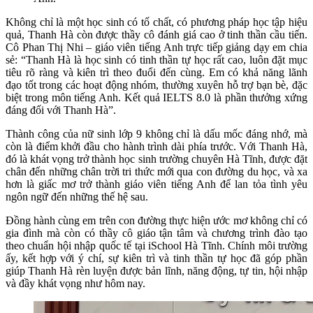
Không chỉ là một học sinh có tố chất, có phương pháp học tập hiệu
quả, Thanh Hà còn được thầy cô đánh giá cao ở tinh thần cầu tiến.
Cô Phan Thị Nhi – giáo viên tiếng Anh trực tiếp giảng dạy em chia
sẻ: “Thanh Hà là học sinh có tinh thần tự học rất cao, luôn đặt mục
tiêu rõ ràng và kiên trì theo đuổi đến cùng. Em có khả năng lãnh
đạo tốt trong các hoạt động nhóm, thường xuyên hỗ trợ bạn bè, đặc
biệt trong môn tiếng Anh. Kết quả IELTS 8.0 là phần thưởng xứng
đáng đối với Thanh Hà”.
Thành công của nữ sinh lớp 9 không chỉ là dấu mốc đáng nhớ, mà
còn là điểm khởi đầu cho hành trình dài phía trước. Với Thanh Hà,
đó là khát vọng trở thành học sinh trường chuyên Hà Tĩnh, được đặt
chân đến những chân trời tri thức mới qua con đường du học, và xa
hơn là giấc mơ trở thành giáo viên tiếng Anh để lan tỏa tình yêu
ngôn ngữ đến những thế hệ sau.
Đồng hành cùng em trên con đường thực hiện ước mơ không chỉ có
gia đình mà còn có thầy cô giáo tận tâm và chương trình đào tạo
theo chuẩn hội nhập quốc tế tại iSchool Hà Tĩnh. Chính môi trường
ấy, kết hợp với ý chí, sự kiên trì và tinh thần tự học đã góp phần
giúp Thanh Hà rèn luyện được bản lĩnh, năng động, tự tin, hội nhập
và đầy khát vọng như hôm nay.