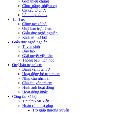
Giới thiệu chung
Chức năng, nhiệm vụ
Cơ cấu tổ chức
Lãnh đạo đơn vị
Tin Tức
Công tác xã hội
Quỹ bảo trợ trẻ em
Giáo dục nghề nghiệp
Kinh tế - xã hội
Giáo dục nghề nghiệp
Tuyển sinh
Đào tạo
Giải quyết việc làm
Thông báo, lịch học
Quỹ bảo trợ trẻ em
Bảng vàng tài trợ
Hoạt động hỗ trợ trẻ em
Nhịp cầu nhân ái
Câu chuyện trẻ em
Hình ảnh hoạt động
Hoạt động khác
Công tác xã hội
Tin tức - Sự kiện
Hoàn cảnh trợ giúp
Trợ giúp thường xuyên