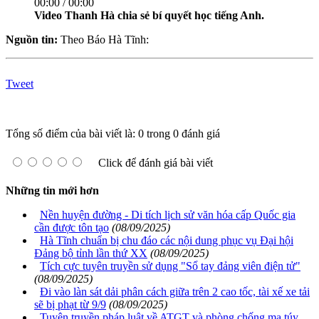
00:00 / 00:00
Video Thanh Hà chia sẻ bí quyết học tiếng Anh.
Nguồn tin:
Theo Báo Hà Tĩnh:
Tweet
Tổng số điểm của bài viết là: 0 trong 0 đánh giá
Click để đánh giá bài viết
Những tin mới hơn
Nền huyện đường - Di tích lịch sử văn hóa cấp Quốc gia
cần được tôn tạo
(08/09/2025)
Hà Tĩnh chuẩn bị chu đáo các nội dung phục vụ Đại hội
Đảng bộ tỉnh lần thứ XX
(08/09/2025)
Tích cực tuyên truyền sử dụng "Sổ tay đảng viên điện tử"
(08/09/2025)
Đi vào làn sát dải phân cách giữa trên 2 cao tốc, tài xế xe tải
sẽ bị phạt từ 9/9
(08/09/2025)
Tuyên truyền pháp luật về ATGT và phòng chống ma túy