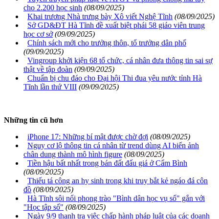
cho 2.200 học sinh
(08/09/2025)
Khai trương Nhà trưng bày Xô viết Nghệ Tĩnh
(08/09/2025)
Sở GD&ĐT Hà Tĩnh đề xuất biệt phái 58 giáo viên trung
học cơ sở
(09/09/2025)
Chính sách mới cho trưởng thôn, tổ trưởng dân phố
(09/09/2025)
Vingroup khởi kiện 68 tổ chức, cá nhân đưa thông tin sai sự
thật về tập đoàn
(09/09/2025)
Chuẩn bị chu đáo cho Đại hội Thi đua yêu nước tỉnh Hà
Tĩnh lần thứ VIII
(09/09/2025)
Những tin cũ hơn
iPhone 17: Những bí mật được chờ đợi
(08/09/2025)
Nguy cơ lộ thông tin cá nhân từ trend dùng AI biến ảnh
chân dung thành mô hình figure
(08/09/2025)
Tiền hậu bất nhất trong bán đất đấu giá ở Cẩm Bình
(08/09/2025)
Thiếu tá công an hy sinh trong khi truy bắt kẻ ngáo đá côn
đồ
(08/09/2025)
Hà Tĩnh sôi nổi phong trào "Bình dân học vụ số" gắn với
"Học tập số"
(08/09/2025)
Ngày 9/9 thanh tra việc chấp hành pháp luật của các doanh