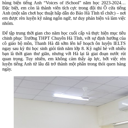
hùng biện tiếng Anh “Voices of iSchool” năm học 2023-2024…
Đặc biệt, em còn là thành viên tích cực trong đội thi Ô cửa tiếng
Anh (một sân chơi học thuật hấp dẫn do Báo Hà Tĩnh tổ chức) – nơi
em được rèn luyện kỹ năng ngôn ngữ, tư duy phản biện và làm việc
nhóm.
Để tập trung thời gian cho năm học cuối cấp và thực hiện mục tiêu
chinh phục Trường THPT Chuyên Hà Tĩnh, với sự định hướng của
cô giáo bộ môn, Thanh Hà đã sớm lên kế hoạch ôn luyện IELTS
ngay sau kỳ thi học sinh giỏi tỉnh năm lớp 8. Kỳ nghỉ hè với nhiều
bạn là thời gian thư giãn, nhưng với Hà lại là giai đoạn nước rút
quan trọng. Tuy nhiên, em không cảm thấy áp lực, bởi việc rèn
luyện tiếng Anh từ lâu đã trở thành một phần trong thói quen hàng
ngày.