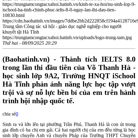
https://trungtamcongtacxahoi.hatinh.vn/kinh-te-xa-hoi/nu-sinh-lop-9-
ischool-ha-tinh-chinh-phuc-ielts-8-0-ngay-lan-thi-dau-tien-
10830.html
https://cdn.baohatinh.vn/images/7ddbe2bb2d222858cf194a412871
Trung tâm Công tác xã hội - giáo dục nghề nghiệp cho người
khuyết tật Hà Tĩnh
https://trungtamcongtacxahoi.hatinh.vn/uploads/logo-trung-tam.jpg
Thứ hai - 08/09/2025 20:29
(Baohatinh.vn) - Thành tích IELTS 8.0
trong lần thi đầu tiên của Võ Thanh Hà -
học sinh lớp 9A2, Trường HNQT iSchool
Hà Tĩnh phản ánh năng lực học tập vượt
trội và sự nỗ lực bền bỉ của em trên hành
trình hội nhập quốc tế.
chia sẻ
0
Sinh ra và lớn lên tại phường Trần Phú, Thanh Hà là con út trong
gia đình có ba chị em gái. Cả hai người chị của em đều từng là học
sinh lớp chuyên Anh và chuyên Pháp của Trường THPT Chuyên