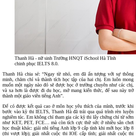
Thanh Hà - nữ sinh Trường HNQT iSchool Hà Tĩnh
chinh phục IELTS 8.0.
Thanh Hà chia sẻ: “Ngay từ nhỏ, em đã ấn tượng với sự thông
minh, chăm chỉ và thành tích học tập của hai chị. Em luôn mong
muốn một ngày nào đó sẽ được học ở trường chuyên như các chị,
và xa hơn là được đi du học, mở mang kiến thức, để sau này trở
thành một giáo viên tiếng Anh”.
Để có được kết quả cao ở môn học yêu thích của mình, trước khi
bước vào kỳ thi IELTS, Thanh Hà đã trải qua quá trình rèn luyện
nghiêm túc. Em không chỉ tham gia các kỳ thi lấy chứng chỉ từ sớm
như KET, PET, FCE… mà còn tích cực thử sức ở nhiều sân chơi
học thuật khác: giải nhì tiếng Anh lớp 9 cấp tỉnh khi mới học lớp 8
(thi vượt lớp); giải nhất cuộc thi IOE cấp tỉnh; giải nhất cuộc thi