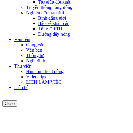
Trợ giúp đột xuất
Truyền thông cộng đồng
Nghiên cứu trao đổi
Bình đẳng giới
Bảo vệ khẩn cấp
Tổng đài 111
Đường dây nóng
Văn bản
Công văn
Văn bản
Thông tư
Nghị định
Thư viện
Hình ảnh hoạt động
Videoclips
LICH LÀM VIỆC
Liên hệ
Close