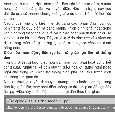
Việc hao hụt dung dịch điện phân làm các bản cực dễ bị sunfat
hóa, giảm khả năng tích và truyền điện. Nếu tình trạng này kéo
dài, ắc quy sẽ nhanh chóng xuống cấp dù chưa hết tuổi thọ tiêu
chuẩn.
Các chuyên gia cho biết nhiệt độ càng cao, phản ứng hóa học
bên trong ắc quy diễn ra càng mạnh, khiến bình phải hoạt động
liên tục trong trạng thái quá tải và bị “lão hóa” nhanh hơn nhiều so
với điều kiện bình thường. Đây cũng là lý do nhiều xe vận hành ổn
định trong mùa đông nhưng lại phát sinh sự cố vào cao điểm
nắng nóng.
Điều hòa hoạt động liên tục làm tăng áp lực lên hệ thống
điện
Trong thời tiết oi bức, điều hòa gần như luôn phải hoạt động hết
công suất. Nhiều tài xế còn duy trì điều hòa khi dừng nghỉ hoặc
ngồi chờ trong xe, khiến hệ thống điện phải tiêu thụ lượng điện
lớn trong thời gian dài.
Nếu xe thường xuyên di chuyển quãng ngắn hoặc mắc kẹt trong
tình trạng ùn tắc, máy phát điện không có đủ thời gian để sạc đầy
ắc quy. Điều này khiến điện tích hao hụt dần theo thời gian.
Mùa hè luôn là thời điểm số lượng xe gặp sự cố liên quan đến ắc quy tăng mạ