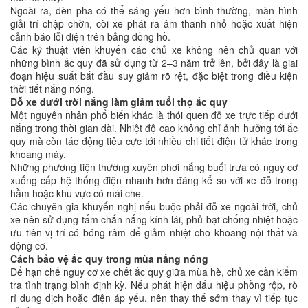
Ngoài ra, đèn pha có thể sáng yếu hơn bình thường, màn hình
giải trí chập chờn, còi xe phát ra âm thanh nhỏ hoặc xuất hiện
cảnh báo lỗi điện trên bảng đồng hồ.
Các kỹ thuật viên khuyến cáo chủ xe không nên chủ quan với
những bình ắc quy đã sử dụng từ 2–3 năm trở lên, bởi đây là giai
đoạn hiệu suất bắt đầu suy giảm rõ rệt, đặc biệt trong điều kiện
thời tiết nắng nóng.
Đỗ xe dưới trời nắng làm giảm tuổi thọ ắc quy
Một nguyên nhân phổ biến khác là thói quen đỗ xe trực tiếp dưới
nắng trong thời gian dài. Nhiệt độ cao không chỉ ảnh hưởng tới ắc
quy mà còn tác động tiêu cực tới nhiều chi tiết điện tử khác trong
khoang máy.
Những phương tiện thường xuyên phơi nắng buổi trưa có nguy cơ
xuống cấp hệ thống điện nhanh hơn đáng kể so với xe đỗ trong
hầm hoặc khu vực có mái che.
Các chuyên gia khuyến nghị nếu buộc phải đỗ xe ngoài trời, chủ
xe nên sử dụng tấm chắn nắng kính lái, phủ bạt chống nhiệt hoặc
ưu tiên vị trí có bóng râm để giảm nhiệt cho khoang nội thất và
động cơ.
Cách bảo vệ ắc quy trong mùa nắng nóng
Để hạn chế nguy cơ xe chết ắc quy giữa mùa hè, chủ xe cần kiểm
tra tình trạng bình định kỳ. Nếu phát hiện dấu hiệu phồng rộp, rò
rỉ dung dịch hoặc điện áp yếu, nên thay thế sớm thay vì tiếp tục