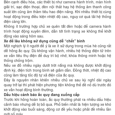
Bên cạnh điều hòa, các thiết bị như camera hành trình, màn hình
giải trí, sạc điện thoại, đèn nội thất hay hệ thống âm thanh công
suất lớn cũng âm thầm tiêu hao điện năng. Khi nhiều thiết bị cùng
hoạt động trong điều kiện nhiệt độ cao, nguy cơ quá tải hệ thống
điện càng lớn.
Không ít trường hợp chủ xe quên tắt đèn hoặc để camera hành
trình hoạt động xuyên đêm, dẫn tới tình trạng xe không thể khởi
động vào sáng hôm sau.
Xe để lâu không sử dụng cũng dễ “chết” bình
Một nghịch lý ít người để ý là xe ít sử dụng trong mùa hè cũng rất
dễ hỏng ắc quy. Dù không vận hành, nhiều hệ thống điện tử trên
xe vẫn tiêu thụ điện để duy trì bộ nhớ, khóa thông minh hoặc hệ
thống chống trộm.
Nếu xe đỗ nhiều ngày dưới trời nắng mà không được khởi động
định kỳ, điện tích trong bình sẽ giảm dần. Đồng thời, nhiệt độ cao
cũng làm tăng tốc độ tự xả điện của ắc quy.
Đây là nguyên nhân khiến nhiều chủ xe sau kỳ nghỉ dài ngày
quay trở lại thì phát hiện phương tiện không thể đề nổ dù trước đó
xe vẫn hoạt động bình thường.
Dấu hiệu cảnh báo ắc quy đang xuống cấp
Trước khi hỏng hoàn toàn, ắc quy thường phát ra nhiều dấu hiệu
cảnh báo nhưng dễ bị bỏ qua. Phổ biến nhất là hiện tượng xe khó
khởi động vào buổi sáng, động cơ đề yếu hoặc phải đề nhiều lần
mới nổ máy.