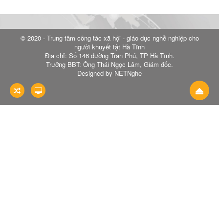
© 2020 - Trung tâm công tác xã hội - giáo dục nghề nghiệp cho
người khuyết tật Hà Tĩnh
Địa chỉ: Số 146 đường Trần Phú, TP Hà Tĩnh.
Trưởng BBT: Ông Thái Ngọc Lâm, Giám đốc.
Designed by NETNghe