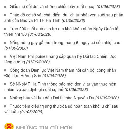
Giấc mơ đổi đời và những chiếc bẫy xuất ngoại
(01/06/2026)
Tháo dỡ cơ sở vật chất điểm du lịch tự phát ven suối sau phản
ánh của Báo và PTTH Hà Tĩnh
(01/06/2026)
Trao 200 suất quà cho trẻ em khó khăn nhân Ngày Quốc tế
thiếu nhi 1/6
(01/06/2026)
Nắng nóng gay gắt hơn trong tháng 6, nguy cơ sốc nhiệt cao
(01/06/2026)
Việt Nam-Philippines nâng cấp quan hệ Đối tác Chiến lược
tăng cường
(01/06/2026)
Công đoàn Điện lực Việt Nam thăm hỏi cán bộ, công nhân
Điện lực Hương Sơn
(01/06/2026)
Sở NN&MT Hà Tĩnh thông báo mời đơn vị tư vấn thực hiện
nhiệm vụ xác định giá đất cụ thể
(01/06/2026)
Những báu vật lưu dấu Đại thi hào Nguyễn Du
(01/06/2026)
Thuốc tiêm điều trị ung thư xóa sổ hoàn toàn khối u chỉ sau
vài tuần
(01/06/2026)
NHỮNG TIN CŨ HƠN