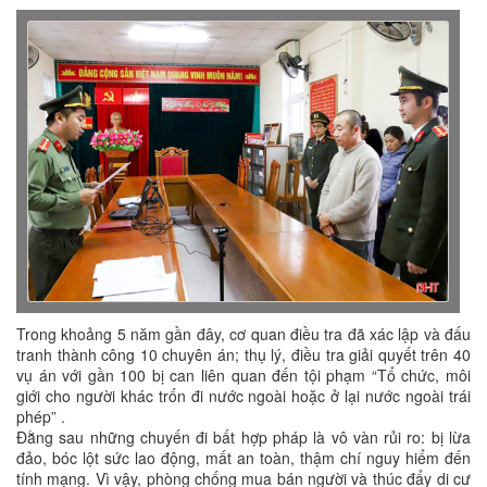
Trong khoảng 5 năm gần đây, cơ quan điều tra đã xác lập và đấu
tranh thành công 10 chuyên án; thụ lý, điều tra giải quyết trên 40
vụ án với gần 100 bị can liên quan đến tội phạm “Tổ chức, môi
giới cho người khác trốn đi nước ngoài hoặc ở lại nước ngoài trái
phép” .
Đằng sau những chuyến đi bất hợp pháp là vô vàn rủi ro: bị lừa
đảo, bóc lột sức lao động, mất an toàn, thậm chí nguy hiểm đến
tính mạng. Vì vậy, phòng chống mua bán người và thúc đẩy di cư