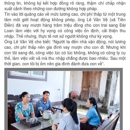
thông tin, không ký kết hợp đồng rõ ràng, thậm chí chấp nhận
xuất cảnh theo những con đường không hợp pháp.
Tin vào lời quảng cáo về mức lương cao, chi phí thấp từ một trung
tâm môi giới hoạt động không phép, ông Lê Văn Vệ (xã Tiên
Điền) đã vay mượn hàng trăm triệu đồng cho con trai sang Đài
Loan làm việc với hy vọng có công việc ổn định, cải thiện thu
nhập. Thế nhưng, thực tế nơi xứ người không như kỳ vọng.
Ông Lê Văn Vệ cho biết: “Người ta đến nhà vận động, nói lương
cao, chi phí thấp nên gia đình vay mượn cho con đi. Nhưng khi
con tôi sang đó, công việc lúc có lúc không, không có công ty cụ
thể, làm việc vất vả mà thu nhập chẳng được bao nhiêu. Sau một
thời gian, con tôi bị ốm nên gia đình đành đưa con về”.