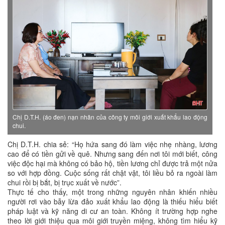
Chị D.T.H. (áo đen) nạn nhân của công ty môi giới xuất khẩu lao động
chui.
Chị D.T.H. chia sẻ: “Họ hứa sang đó làm việc nhẹ nhàng, lương
cao để có tiền gửi về quê. Nhưng sang đến nơi tôi mới biết, công
việc độc hại mà không có bảo hộ, tiền lương chỉ được trả một nửa
so với hợp đồng. Cuộc sống rất chật vật, tôi liều bỏ ra ngoài làm
chui rồi bị bắt, bị trục xuất về nước”.
Thực tế cho thấy, một trong những nguyên nhân khiến nhiều
người rơi vào bẫy lừa đảo xuất khẩu lao động là thiếu hiểu biết
pháp luật và kỹ năng di cư an toàn. Không ít trường hợp nghe
theo lời giới thiệu qua môi giới truyền miệng, không tìm hiểu kỹ