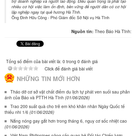
trợ doanh nghiệp và người lao động. Điều quan trọng là phải tạo
nhiều cơ hội việc làm ổn định, bền vững để người dân có cơ hội
lập nghiệp ngay tại quê hương Hà Tĩnh.
Ông Đinh Hữu Công - Phó Giám đốc Sở Nội vụ Hà Tĩnh
Nguồn tin:
Theo Báo Hà Tĩnh:
Tổng số điểm của bài viết là: 0 trong 0 đánh giá
Click để đánh giá bài viết
NHỮNG TIN MỚI HƠN
Tháo dỡ cơ sở vật chất điểm du lịch tự phát ven suối sau phản
ánh của Báo và PTTH Hà Tĩnh
(01/06/2026)
Trao 200 suất quà cho trẻ em khó khăn nhân Ngày Quốc tế
thiếu nhi 1/6
(01/06/2026)
Nắng nóng gay gắt hơn trong tháng 6, nguy cơ sốc nhiệt cao
(01/06/2026)
Việt Nam-Philippines nâng cấp quan hệ Đối tác Chiến lược