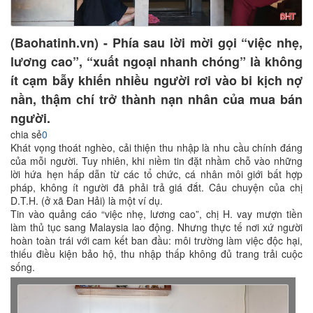
(Baohatinh.vn) - Phía sau lời mời gọi “việc nhẹ,
lương cao”, “xuất ngoại nhanh chóng” là không
ít cạm bẫy khiến nhiều người rơi vào bi kịch nợ
nần, thậm chí trở thành nạn nhân của mua bán
người.
chia sẻ
0
Khát vọng thoát nghèo, cải thiện thu nhập là nhu cầu chính đáng
của mỗi người. Tuy nhiên, khi niềm tin đặt nhầm chỗ vào những
lời hứa hẹn hấp dẫn từ các tổ chức, cá nhân môi giới bất hợp
pháp, không ít người đã phải trả giá đắt. Câu chuyện của chị
D.T.H. (ở xã Đan Hải) là một ví dụ.
Tin vào quảng cáo “việc nhẹ, lương cao”, chị H. vay mượn tiền
làm thủ tục sang Malaysia lao động. Nhưng thực tế nơi xứ người
hoàn toàn trái với cam kết ban đầu: môi trường làm việc độc hại,
thiếu điều kiện bảo hộ, thu nhập thấp không đủ trang trải cuộc
sống.