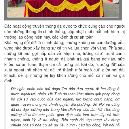
Các hoạt động truyền thông đã được tổ chức cung cấp cho người
dân những thông tin chính thống, cập nhật mới nhất tình hình thị
trường lao động hiện nay, các kênh di cư an toàn
Khát vọng đổi đời là chính đáng, nhưng không có con đường bền
vững nào được xây bằng sự cả tin và lựa chọn vội vàng. Phía sau
những lời mời gọi hấp dẫn về “việc nhẹ, lương cao”, xuất cảnh
nhanh chóng, không ít người đã phải trả giá bằng nợ nần, sức
khỏe, sự an toàn, thậm chí cả tương lai. Khi đó, “đường tắt” của
xuất ngoại trái phép rất dễ trở thành một “ngõ cụt” giữa nơi đất
khách, để lại những hệ lụy khôn lường cho mỗi cá nhân và gia
đình.
Để ngăn chặn các thủ đoạn lừa đảo đưa người đi lao động ở
nước ngoài trái phép, Hà Tĩnh đã triển khai nhiều giải pháp đồng
bộ với sự vào cuộc của các ngành, lực lượng chức năng, cơ
quan truyền thông và chính quyền địa phương. Sở Nội vụ cũng
đã chỉ đạo, hướng dẫn Trung tâm Dịch vụ việc làm Hà Tĩnh tăng
cường tổ chức các phiên giao dịch việc làm trực tiếp và trực
tuyến, định kỳ và lưu động. Bên cạnh đó, tập trung xây dựng
chuẩn hóa số hóa cơ sở dữ liệu cung - cầu lao động, kết nối hỗ