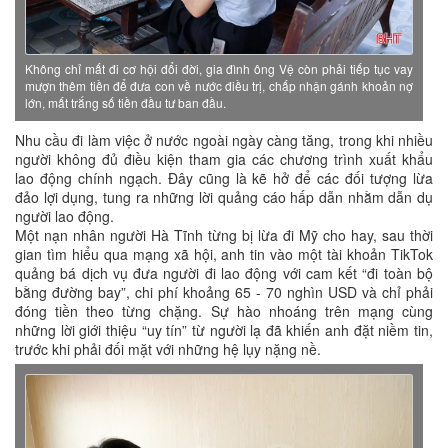
Không chỉ mất đi cơ hội đổi đời, gia đình ông Vệ còn phải tiếp tục vay
mượn thêm tiền để đưa con về nước điều trị, chấp nhận gánh khoản nợ
lớn, mất trắng số tiền đầu tư ban đầu.
Nhu cầu đi làm việc ở nước ngoài ngày càng tăng, trong khi nhiều
người không đủ điều kiện tham gia các chương trình xuất khẩu
lao động chính ngạch. Đây cũng là kẽ hở để các đối tượng lừa
đảo lợi dụng, tung ra những lời quảng cáo hấp dẫn nhằm dẫn dụ
người lao động.
Một nạn nhân người Hà Tĩnh từng bị lừa đi Mỹ cho hay, sau thời
gian tìm hiểu qua mạng xã hội, anh tin vào một tài khoản TikTok
quảng bá dịch vụ đưa người đi lao động với cam kết “đi toàn bộ
bằng đường bay”, chi phí khoảng 65 - 70 nghìn USD và chỉ phải
đóng tiền theo từng chặng. Sự hào nhoáng trên mạng cùng
những lời giới thiệu “uy tín” từ người lạ đã khiến anh đặt niềm tin,
trước khi phải đối mặt với những hệ lụy nặng nề.