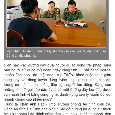
Nạn nhân (áo đen) bị lừa đi Mỹ trình báo sự việc với đại diện cơ quan
Công an địa phương.
Hiện nay, các đường dây đưa người đi lao động trái phép, mua
bán người sử dụng thủ đoạn ngày càng tinh vi. Chỉ bằng một tài
khoản Facebook ảo, một đoạn clip TikTok khoe cuộc sống giàu
sang hay vài dòng tuyển dụng “việc nhẹ, lương cao”, các đối
tượng có thể nhanh chóng tiếp cận người lao động. Đằng sau
những lời mời gọi hấp dẫn ấy là cả một đường dây lừa đảo được
vận hành tinh vi bằng công nghệ, đánh trúng tâm lý muốn đổi đời
nhanh chóng của nhiều người.
Trung tá Phan Anh Hào - Phó Trưởng phòng An ninh điều tra,
Công an tỉnh Hà Tĩnh cho biết: “Các đối tượng lợi dụng sự thiếu
hiểu biết pháp luật, đánh đúng tâm lý muốn xuất cảnh nhanh, đến