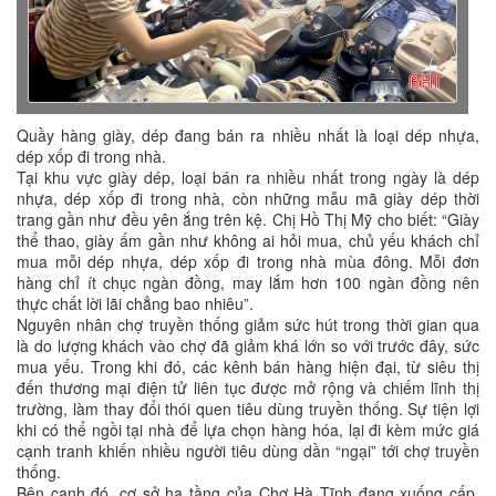
Quầy hàng giày, dép đang bán ra nhiều nhất là loại dép nhựa,
dép xốp đi trong nhà.
Tại khu vực giày dép, loại bán ra nhiều nhất trong ngày là dép
nhựa, dép xốp đi trong nhà, còn những mẫu mã giày dép thời
trang gần như đều yên ắng trên kệ. Chị Hồ Thị Mỹ cho biết: “Giày
thể thao, giày ấm gần như không ai hỏi mua, chủ yếu khách chỉ
mua mỗi dép nhựa, dép xốp đi trong nhà mùa đông. Mỗi đơn
hàng chỉ ít chục ngàn đồng, may lắm hơn 100 ngàn đồng nên
thực chất lời lãi chẳng bao nhiêu”.
Nguyên nhân chợ truyền thống giảm sức hút trong thời gian qua
là do lượng khách vào chợ đã giảm khá lớn so với trước đây, sức
mua yếu. Trong khi đó, các kênh bán hàng hiện đại, từ siêu thị
đến thương mại điện tử liên tục được mở rộng và chiếm lĩnh thị
trường, làm thay đổi thói quen tiêu dùng truyền thống. Sự tiện lợi
khi có thể ngồi tại nhà để lựa chọn hàng hóa, lại đi kèm mức giá
cạnh tranh khiến nhiều người tiêu dùng dần “ngại” tới chợ truyền
thống.
Bên cạnh đó, cơ sở hạ tầng của Chợ Hà Tĩnh đang xuống cấp,