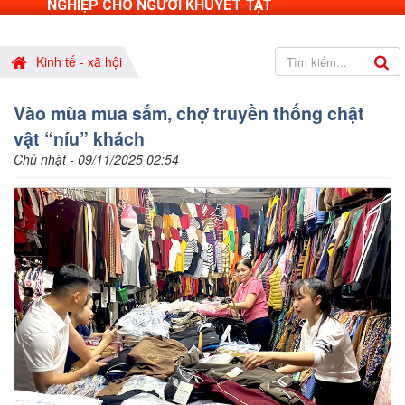
NGHIỆP CHO NGƯỜI KHUYẾT TẬT
Kinh tế - xã hội
Vào mùa mua sắm, chợ truyền thống chật
vật “níu” khách
Chủ nhật - 09/11/2025 02:54