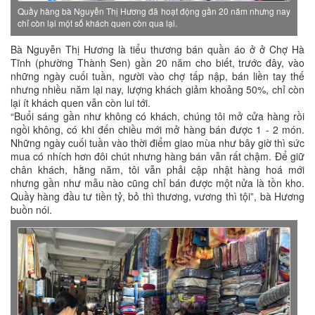
Quầy hàng bà Nguyễn Thị Hương đã hoạt động gần 20 năm nhưng nay
chỉ còn lại một số khách quen còn qua lại.
Bà Nguyễn Thị Hương là tiểu thương bán quần áo ở ở Chợ Hà
Tĩnh (phường Thành Sen) gần 20 năm cho biết, trước đây, vào
những ngày cuối tuần, người vào chợ tấp nập, bán liền tay thế
nhưng nhiều năm lại nay, lượng khách giảm khoảng 50%, chỉ còn
lại ít khách quen vẫn còn lui tới.
“Buổi sáng gần như không có khách, chúng tôi mở cửa hàng rồi
ngồi không, có khi đến chiều mới mở hàng bán được 1 - 2 món.
Những ngày cuối tuần vào thời điểm giao mùa như bây giờ thì sức
mua có nhích hơn đôi chút nhưng hàng bán vẫn rất chậm. Để giữ
chân khách, hằng năm, tôi vẫn phải cập nhật hàng hoá mới
nhưng gần như mẫu nào cũng chỉ bán được một nửa là tồn kho.
Quầy hàng đầu tư tiền tỷ, bỏ thì thương, vương thì tội”, bà Hương
buồn nói.