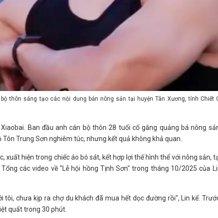
n bộ thôn sáng tạo các nội dung bán nông sản tại huyện Tân Xương, tỉnh Chiết 
 Xiaobai. Ban đầu anh cán bộ thôn 28 tuổi cố gắng quảng bá nông sản
 Tôn Trung Sơn nghiêm túc, nhưng kết quả không khả quan.
 xuất hiện trong chiếc áo bó sát, kết hợp lợi thế hình thể với nông sản, t
Tổng các video về "Lễ hội hồng Tịnh Sơn" trong tháng 10/2025 của L
 tôi, chưa kịp ra chợ du khách đã mua hết dọc đường rồi", Lin kể. Trướ
ệt quất trong 30 phút.