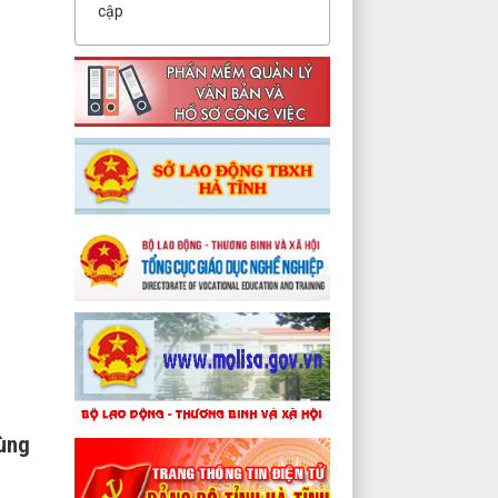
cập
dùng