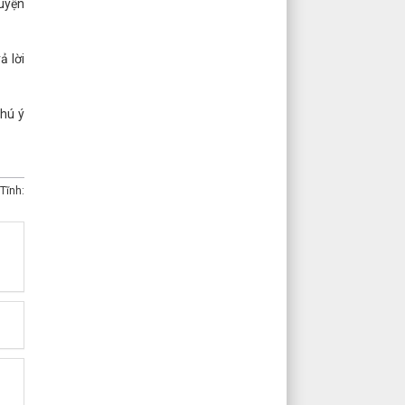
huyện
ả lời
chú ý
Tĩnh: