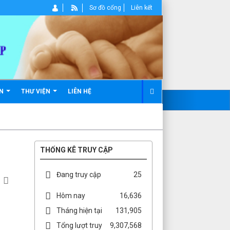
Sơ đồ cổng
Liên kết
ẢN
THƯ VIỆN
LIÊN HỆ
THỐNG KÊ TRUY CẬP
Đang truy cập
25
Hôm nay
16,636
Tháng hiện tại
131,905
Tổng lượt truy
9,307,568