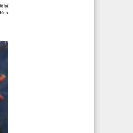
ể lại
 hình