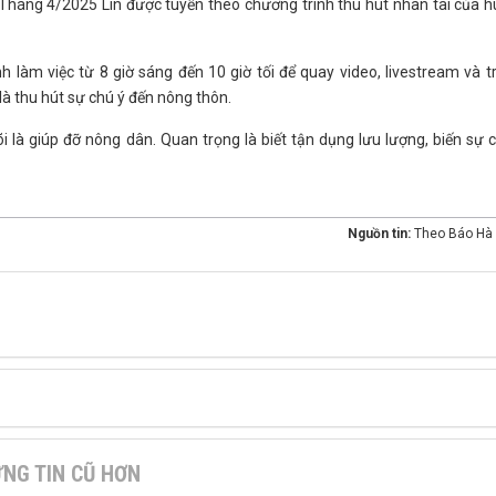
 Tháng 4/2025 Lin được tuyển theo chương trình thu hút nhân tài của 
Anh làm việc từ 8 giờ sáng đến 10 giờ tối để quay video, livestream và tr
à thu hút sự chú ý đến nông thôn.
i là giúp đỡ nông dân. Quan trọng là biết tận dụng lưu lượng, biến sự 
Nguồn tin:
Theo Báo Hà 
NG TIN CŨ HƠN