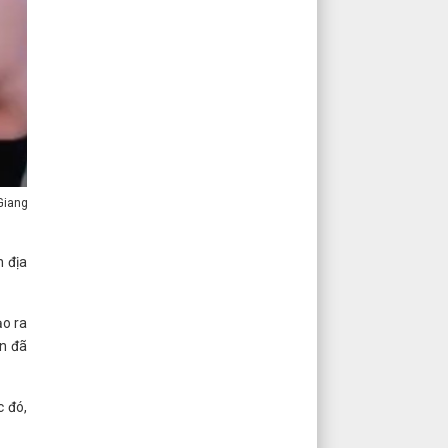
Giang. Ảnh: Southern
 địa
ạo ra
in đã
c đó,