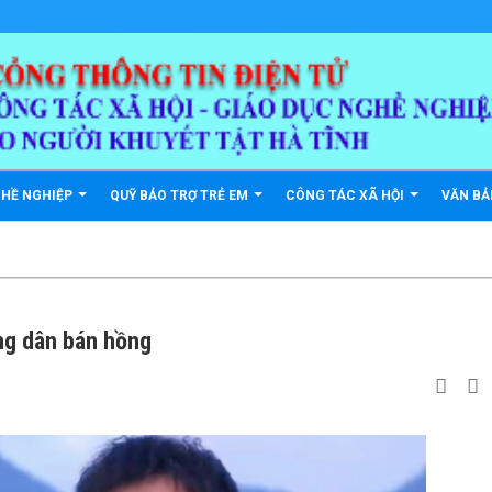
GHỀ NGHIỆP
QUỸ BẢO TRỢ TRẺ EM
CÔNG TÁC XÃ HỘI
VĂN B
ng dân bán hồng