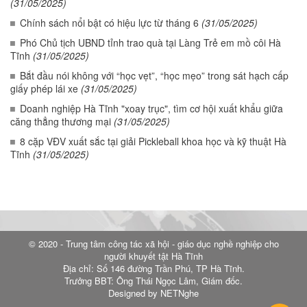
(31/05/2025)
Chính sách nổi bật có hiệu lực từ tháng 6
(31/05/2025)
Phó Chủ tịch UBND tỉnh trao quà tại Làng Trẻ em mồ côi Hà
Tĩnh
(31/05/2025)
Bắt đầu nói không với “học vẹt”, “học mẹo” trong sát hạch cấp
giấy phép lái xe
(31/05/2025)
Doanh nghiệp Hà Tĩnh "xoay trục", tìm cơ hội xuất khẩu giữa
căng thẳng thương mại
(31/05/2025)
8 cặp VĐV xuất sắc tại giải Pickleball khoa học và kỹ thuật Hà
Tĩnh
(31/05/2025)
© 2020 - Trung tâm công tác xã hội - giáo dục nghề nghiệp cho
người khuyết tật Hà Tĩnh
Địa chỉ: Số 146 đường Trần Phú, TP Hà Tĩnh.
Trưởng BBT: Ông Thái Ngọc Lâm, Giám đốc.
Designed by NETNghe