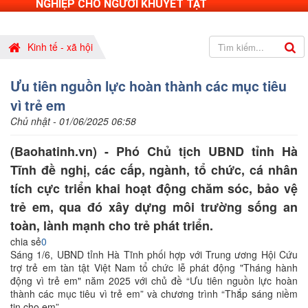
NGHIỆP CHO NGƯỜI KHUYẾT TẬT
Kinh tế - xã hội
Ưu tiên nguồn lực hoàn thành các mục tiêu
vì trẻ em
Chủ nhật - 01/06/2025 06:58
(Baohatinh.vn) - Phó Chủ tịch UBND tỉnh Hà
Tĩnh đề nghị, các cấp, ngành, tổ chức, cá nhân
tích cực triển khai hoạt động chăm sóc, bảo vệ
trẻ em, qua đó xây dựng môi trường sống an
toàn, lành mạnh cho trẻ phát triển.
chia sẻ
0
Sáng 1/6, UBND tỉnh Hà Tĩnh phối hợp với Trung ương Hội Cứu
trợ trẻ em tàn tật Việt Nam tổ chức lễ phát động "Tháng hành
động vì trẻ em" năm 2025 với chủ đề “Ưu tiên nguồn lực hoàn
thành các mục tiêu vì trẻ em” và chương trình “Thắp sáng niềm
tin cho em”.