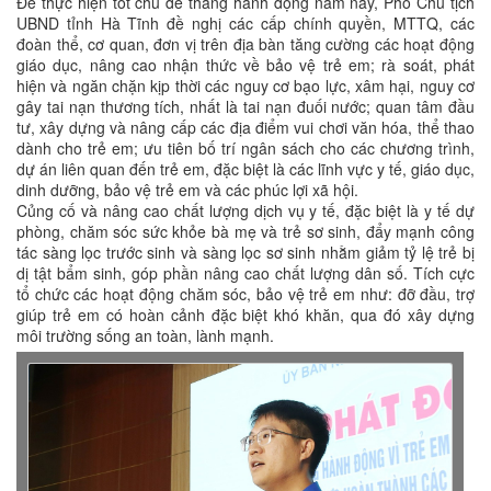
Để thực hiện tốt chủ đề tháng hành động năm nay, Phó Chủ tịch
UBND tỉnh Hà Tĩnh đề nghị các cấp chính quyền, MTTQ, các
đoàn thể, cơ quan, đơn vị trên địa bàn tăng cường các hoạt động
giáo dục, nâng cao nhận thức về bảo vệ trẻ em; rà soát, phát
hiện và ngăn chặn kịp thời các nguy cơ bạo lực, xâm hại, nguy cơ
gây tai nạn thương tích, nhất là tai nạn đuối nước; quan tâm đầu
tư, xây dựng và nâng cấp các địa điểm vui chơi văn hóa, thể thao
dành cho trẻ em; ưu tiên bố trí ngân sách cho các chương trình,
dự án liên quan đến trẻ em, đặc biệt là các lĩnh vực y tế, giáo dục,
dinh dưỡng, bảo vệ trẻ em và các phúc lợi xã hội.
Củng cố và nâng cao chất lượng dịch vụ y tế, đặc biệt là y tế dự
phòng, chăm sóc sức khỏe bà mẹ và trẻ sơ sinh, đẩy mạnh công
tác sàng lọc trước sinh và sàng lọc sơ sinh nhằm giảm tỷ lệ trẻ bị
dị tật bẩm sinh, góp phần nâng cao chất lượng dân số. Tích cực
tổ chức các hoạt động chăm sóc, bảo vệ trẻ em như: đỡ đầu, trợ
giúp trẻ em có hoàn cảnh đặc biệt khó khăn, qua đó xây dựng
môi trường sống an toàn, lành mạnh.