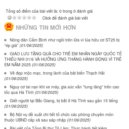
Tổng số điểm của bài viết là: 0 trong 0 đánh giá
Click để đánh giá bài viết
NHỮNG TIN MỚI HƠN
Nông dân Cẩm Bình như ngồi trên lửa vì lúa hữu cơ ST25 bị
“ép giá”
(01/06/2025)
GIAO LƯU TẶNG QUÀ CHO TRẺ EM NHÂN NGÀY QUỐC TẾ
THIẾU NHI 01/6 VÀ HƯỞNG ỨNG THÁNG HÀNH ĐỘNG VÌ TRẺ
EM NĂM 2025
(01/06/2025)
Vẻ đẹp mộc mạc, trong lành của bãi biển Thạch Hải
(01/06/2025)
Nguy cơ tai nạn khi xe máy, gia súc vẫn "tung tăng" trên cao
tốc qua Hà Tĩnh
(01/06/2025)
Giết người tại Bắc Giang, bị bắt ở Hà Tĩnh sau gần 15 tiếng
(01/06/2025)
Bộ Nội vụ đề xuất chi tiết tổ chức các phòng chuyên môn
thuộc UBND cấp xã sau sáp nhập
(01/06/2025)
Bài viết của Tổng Bí thư Tô Lâm: Thực hành tiết kiệm