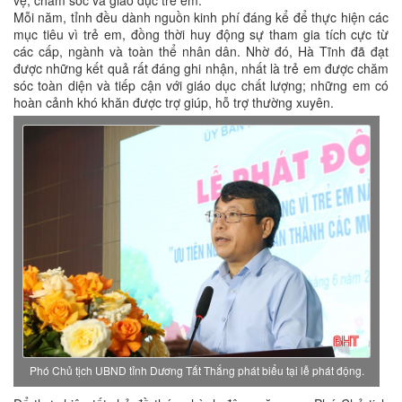
vệ, chăm sóc và giáo dục trẻ em.
Mỗi năm, tỉnh đều dành nguồn kinh phí đáng kể để thực hiện các
mục tiêu vì trẻ em, đồng thời huy động sự tham gia tích cực từ
các cấp, ngành và toàn thể nhân dân. Nhờ đó, Hà Tĩnh đã đạt
được những kết quả rất đáng ghi nhận, nhất là trẻ em được chăm
sóc toàn diện và tiếp cận với giáo dục chất lượng; những em có
hoàn cảnh khó khăn được trợ giúp, hỗ trợ thường xuyên.
Phó Chủ tịch UBND tỉnh Dương Tất Thắng phát biểu tại lễ phát động.