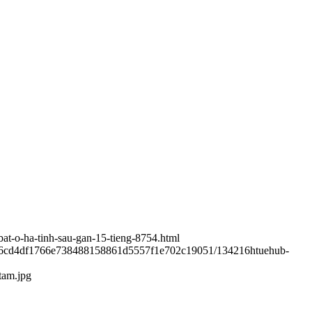
-bat-o-ha-tinh-sau-gan-15-tieng-8754.html
d6cd4df1766e738488158861d5557f1e702c19051/134216htuehub-
tam.jpg