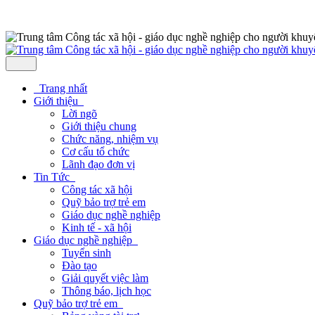
Trang nhất
Giới thiệu
Lời ngõ
Giới thiệu chung
Chức năng, nhiệm vụ
Cơ cấu tổ chức
Lãnh đạo đơn vị
Tin Tức
Công tác xã hội
Quỹ bảo trợ trẻ em
Giáo dục nghề nghiệp
Kinh tế - xã hội
Giáo dục nghề nghiệp
Tuyển sinh
Đào tạo
Giải quyết việc làm
Thông báo, lịch học
Quỹ bảo trợ trẻ em