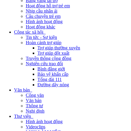
Bảng vàng tài trợ
Hoạt động hỗ trợ trẻ em
Nhịp cầu nhân ái
Câu chuyện trẻ em
Hình ảnh hoạt động
Hoạt động khác
Công tác xã hội
Tin tức - Sự kiện
Hoàn cảnh trợ giúp
Trợ giúp thường xuyên
Trợ giúp đột xuất
Truyền thông cộng đồng
Nghiên cứu trao đổi
Bình đẳng giới
Bảo vệ khẩn cấp
Tổng đài 111
Đường dây nóng
Văn bản
Công văn
Văn bản
Thông tư
Nghị định
Thư viện
Hình ảnh hoạt động
Videoclips