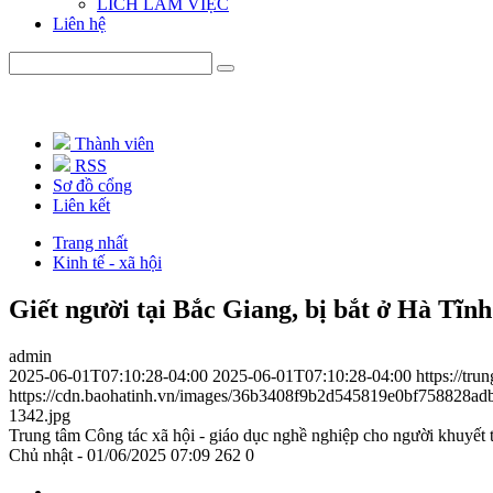
LICH LÀM VIỆC
Liên hệ
Thành viên
RSS
Sơ đồ cổng
Liên kết
Trang nhất
Kinh tế - xã hội
Giết người tại Bắc Giang, bị bắt ở Hà Tĩnh
admin
2025-06-01T07:10:28-04:00
2025-06-01T07:10:28-04:00
https://tru
https://cdn.baohatinh.vn/images/36b3408f9b2d545819e0bf75882
1342.jpg
Trung tâm Công tác xã hội - giáo dục nghề nghiệp cho người khuyết 
Chủ nhật - 01/06/2025 07:09
262
0