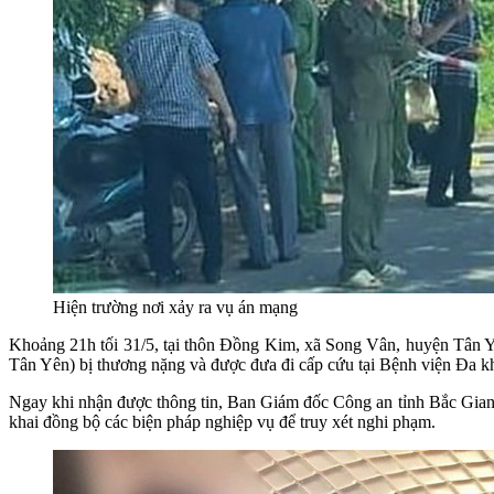
Hiện trường nơi xảy ra vụ án mạng
Khoảng 21h tối 31/5, tại thôn Đồng Kim, xã Song Vân, huyện Tân Yê
Tân Yên) bị thương nặng và được đưa đi cấp cứu tại Bệnh viện Đa k
Ngay khi nhận được thông tin, Ban Giám đốc Công an tỉnh Bắc Giang 
khai đồng bộ các biện pháp nghiệp vụ để truy xét nghi phạm.