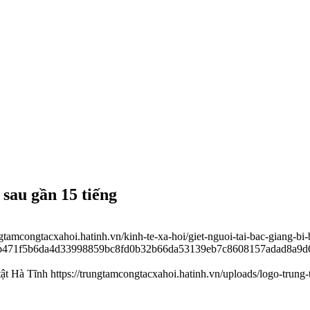
 sau gần 15 tiếng
ngtamcongtacxahoi.hatinh.vn/kinh-te-xa-hoi/giet-nguoi-tai-bac-giang-bi
8adb471f5b6da4d33998859bc8fd0b32b66da53139eb7c8608157adad8a9
tật Hà Tĩnh
https://trungtamcongtacxahoi.hatinh.vn/uploads/logo-trung-