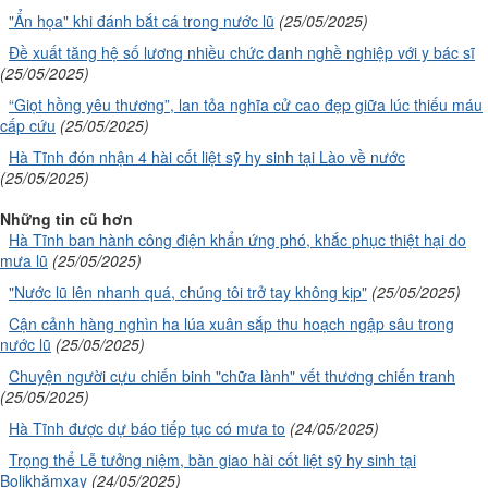
"Ẩn họa" khi đánh bắt cá trong nước lũ
(25/05/2025)
Đề xuất tăng hệ số lương nhiều chức danh nghề nghiệp với y bác sĩ
(25/05/2025)
“Giọt hồng yêu thương”, lan tỏa nghĩa cử cao đẹp giữa lúc thiếu máu
cấp cứu
(25/05/2025)
Hà Tĩnh đón nhận 4 hài cốt liệt sỹ hy sinh tại Lào về nước
(25/05/2025)
Những tin cũ hơn
Hà Tĩnh ban hành công điện khẩn ứng phó, khắc phục thiệt hại do
mưa lũ
(25/05/2025)
"Nước lũ lên nhanh quá, chúng tôi trở tay không kịp"
(25/05/2025)
Cận cảnh hàng nghìn ha lúa xuân sắp thu hoạch ngập sâu trong
nước lũ
(25/05/2025)
Chuyện người cựu chiến binh "chữa lành" vết thương chiến tranh
(25/05/2025)
Hà Tĩnh được dự báo tiếp tục có mưa to
(24/05/2025)
Trọng thể Lễ tưởng niệm, bàn giao hài cốt liệt sỹ hy sinh tại
Bolikhămxay
(24/05/2025)