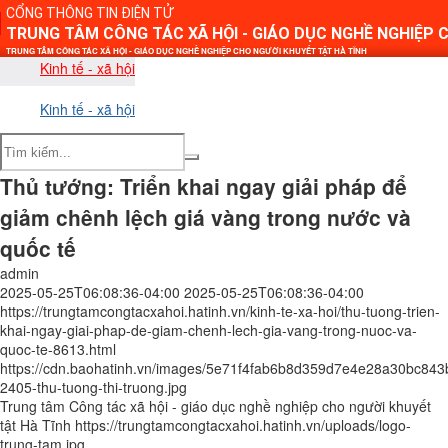
CỔNG THÔNG TIN ĐIỆN TỬ
TRUNG TÂM CÔNG TÁC XÃ HỘI - GIÁO DỤC NGHỀ NGHIỆP 
TRUNG TÂM CÔNG TÁC XÃ HỘI - GIÁO DỤC NGHỀ NGHIỆP CHO NGƯỜI KHUYẾT TẬT HÀ TĨNH
Kinh tế - xã hội
Kinh tế - xã hội
Thủ tướng: Triển khai ngay giải pháp để
giảm chênh lệch giá vàng trong nước và
quốc tế
admin
2025-05-25T06:08:36-04:00
2025-05-25T06:08:36-04:00
https://trungtamcongtacxahoi.hatinh.vn/kinh-te-xa-hoi/thu-tuong-trien-
khai-ngay-giai-phap-de-giam-chenh-lech-gia-vang-trong-nuoc-va-
quoc-te-8613.html
https://cdn.baohatinh.vn/images/5e71f4fab6b8d359d7e4e28a30bc
2405-thu-tuong-thi-truong.jpg
Trung tâm Công tác xã hội - giáo dục nghề nghiệp cho người khuyết
tật Hà Tĩnh
https://trungtamcongtacxahoi.hatinh.vn/uploads/logo-
trung-tam.jpg