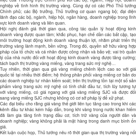
nghiệp về tình hình thị trường vàng. Cùng dự có các Phó Thủ tướng
Chính phủ; các Bộ trưởng, Thủ trưởng cơ quan ngang bộ; đại diện
lãnh đạo các bộ, ngành, hiệp hội, ngân hàng, doanh nghiệp trong lĩnh
vực kinh doanh vàng và liên quan.
Hội nghị đánh giá thời gian qua, công tác quản lý hoạt động kinh
doanh vàng được quan tâm; khắc phục, hạn chế dần các bất cập, tạo
môi trường hoạt động kinh doanh vàng thuận lợi, nhằm phát triển thị
trường vàng lành mạnh, bền vững. Trong đó, quyền sở hữu vàng hợp
pháp của tổ chức và cá nhân được công nhận và bảo vệ; vai trò quản
lý của nhà nước đối với hoạt động kinh doanh vàng được tăng cường;
tách bạch thị trường vàng miếng, vàng trang sức mỹ nghệ…
Tuy nhiên, thời gian qua giá vàng miếng chênh lệch cao so với giá
quốc tế tại nhiều thời điểm; hệ thống phân phối vàng miếng cơ bản do
các doanh nghiệp tư nhân kiểm soát; trên thị trường tồn tại một số sản
phẩm vàng trang sức mỹ nghệ có tính chất đầu tư, tích lũy tương tự
với vàng miếng, có giá ngang với giá vàng miếng SJC và được đổi
sang vàng miếng SJC nhưng không có cơ sở pháp lý để xử phạt.
Các đại biểu cho rằng giá vàng thế giới liên tục tăng cao trong khi các
kênh đầu tư khác kém hấp dẫn, trong khi vàng trong nước khan hiếm
đã làm gia tăng tình trạng đầu cơ, tích trữ vàng của người dân và
doanh nghiệp; vàng không phải là mặt hàng trong danh mục bình ổn
giá.
Kết luận cuộc họp, Thủ tướng nêu rõ thời gian qua thị trường vàng nổi