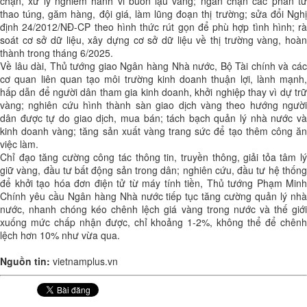
chặn, xử lý nghiêm hành vi buôn lậu vàng; ngăn chặn các phần tử
thao túng, găm hàng, đội giá, làm lũng đoạn thị trường; sửa đổi Nghị
định 24/2012/NĐ-CP theo hình thức rút gọn để phù hợp tình hình; rà
soát cơ sở dữ liệu, xây dựng cơ sở dữ liệu về thị trường vàng, hoàn
thành trong tháng 6/2025.
Về lâu dài, Thủ tướng giao Ngân hàng Nhà nước, Bộ Tài chính và các
cơ quan liên quan tạo môi trường kinh doanh thuận lợi, lành mạnh,
hấp dẫn để người dân tham gia kinh doanh, khởi nghiệp thay vì dự trữ
vàng; nghiên cứu hình thành sàn giao dịch vàng theo hướng người
dân được tự do giao dịch, mua bán; tách bạch quản lý nhà nước và
kinh doanh vàng; tăng sản xuất vàng trang sức để tạo thêm công ăn
việc làm.
Chỉ đạo tăng cường công tác thông tin, truyền thông, giải tỏa tâm lý
giữ vàng, đầu tư bất động sản trong dân; nghiên cứu, đầu tư hệ thống
để khởi tạo hóa đơn điện tử từ máy tính tiền, Thủ tướng Phạm Minh
Chính yêu cầu Ngân hàng Nhà nước tiếp tục tăng cường quản lý nhà
nước, nhanh chóng kéo chênh lệch giá vàng trong nước và thế giới
xuống mức chấp nhận được, chỉ khoảng 1-2%, không thể để chênh
lệch hơn 10% như vừa qua.
Nguồn tin:
vietnamplus.vn