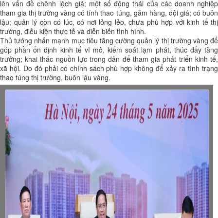
lên vấn đề chênh lệch giá; một số động thái của các doanh nghiệp
tham gia thị trường vàng có tính thao túng, găm hàng, đội giá; có buôn
lậu; quản lý còn có lúc, có nơi lỏng lẻo, chưa phù hợp với kinh tế thị
trường, điều kiện thực tế và diễn biến tình hình.
Thủ tướng nhấn mạnh mục tiêu tăng cường quản lý thị trường vàng để
góp phần ổn định kinh tế vĩ mô, kiểm soát lạm phát, thúc đẩy tăng
trưởng; khai thác nguồn lực trong dân để tham gia phát triển kinh tế,
xã hội. Do đó phải có chính sách phù hợp không để xảy ra tình trạng
thao túng thị trường, buôn lậu vàng.