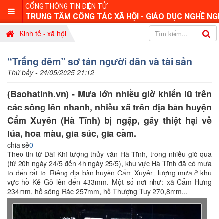
CỔNG THÔNG TIN ĐIỆN TỬ
TRUNG TÂM CÔNG TÁC XÃ HỘI - GIÁO DỤC NGHỀ NG
Kinh tế - xã hội
“Trắng đêm” sơ tán người dân và tài sản
Thứ bảy - 24/05/2025 21:12
(Baohatinh.vn) - Mưa lớn nhiều giờ khiến lũ trên
các sông lên nhanh, nhiều xã trên địa bàn huyện
Cẩm Xuyên (Hà Tĩnh) bị ngập, gây thiệt hại về
lúa, hoa màu, gia súc, gia cầm.
chia sẻ
0
Theo tin từ Đài Khí tượng thủy văn Hà Tĩnh, trong nhiều giờ qua
(từ 20h ngày 24/5 đến 4h ngày 25/5), khu vực Hà Tĩnh đã có mưa
to đến rất to. Riêng địa bàn huyện Cẩm Xuyên, lượng mưa ở khu
vực hồ Kẻ Gỗ lên đến 433mm. Một số nơi như: xã Cẩm Hưng
234mm, hồ sông Rác 257mm, hồ Thượng Tuy 270,8mm...