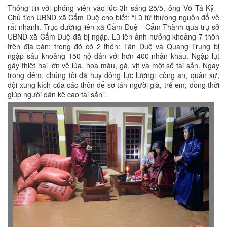
Thông tin với phóng viên vào lúc 3h sáng 25/5, ông Võ Tá Kỷ -
Chủ tịch UBND xã Cẩm Duệ cho biết: “Lũ từ thượng nguồn đổ về
rất nhanh. Trục đường liên xã Cẩm Duệ - Cẩm Thành qua trụ sở
UBND xã Cẩm Duệ đã bị ngập. Lũ lên ảnh hưởng khoảng 7 thôn
trên địa bàn; trong đó có 2 thôn: Tân Duệ và Quang Trung bị
ngập sâu khoảng 150 hộ dân với hơn 400 nhân khẩu. Ngập lụt
gây thiệt hại lớn về lúa, hoa màu, gà, vịt và một số tài sản. Ngay
trong đêm, chúng tôi đã huy động lực lượng: công an, quân sự,
đội xung kích của các thôn để sơ tán người già, trẻ em; đồng thời
giúp người dân kê cao tài sản”.