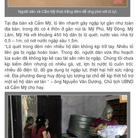
Người dân xã Cẩm Mỹ thức trắng đêm để ứng phó với lũ lụt.
Tại địa bàn xã Cẩm Mỹ, lũ lên nhanh gây ngập lụt gần như toàn
địa bàn; trong đó có 4 thôn ở gần núi là: Mỹ Phú, Mỹ Đông, Mỹ
Lâm, Mỹ Hà với khoảng 450 hộ dân bị lũ quét, nước vào nhà từ
0,5 – 1m, có nơi nước ngập sâu 1,5m.
“Lũ quét trong đêm nên nhiều hộ dân không kịp trở tay. Nhiều tổ
liên gia bị ngập hoàn toàn. Trong đó, người dân vừa thu hoạch
lúa xuân đã không kịp kê cao tài sản nên bị ngập. Chúng tôi chưa
kịp kiểm đếm nhưng có nhiều gà, vịt, lợn bị nước lũ cuốn trôi;
nhiều đồ điện tử, đồ gia dụng bị ngập lụt; thiệt hại hết sức nặng
nề. Địa phương đang huy động lực lượng tại chỗ để kịp thời hỗ trợ
một số hộ dân sơ tán ” – ông Nguyễn Văn Dương, Chủ tịch UBND
xã Cẩm Mỹ cho hay.