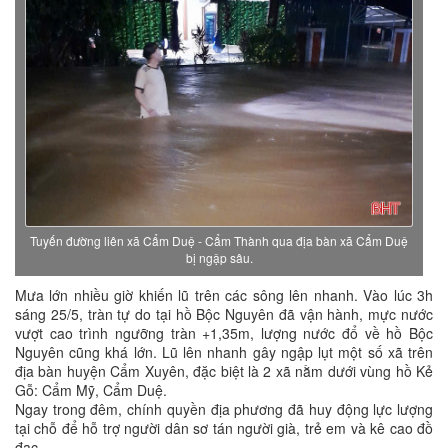
Tuyến đường liên xã Cẩm Duệ - Cẩm Thành qua địa bàn xã Cẩm Duệ
bị ngập sâu.
Mưa lớn nhiều giờ khiến lũ trên các sông lên nhanh. Vào lúc 3h
sáng 25/5, tràn tự do tại hồ Bộc Nguyên đã vận hành, mực nước
vượt cao trình ngưỡng tràn +1,35m, lượng nước đổ về hồ Bộc
Nguyên cũng khá lớn. Lũ lên nhanh gây ngập lụt một số xã trên
địa bàn huyện Cẩm Xuyên, đặc biệt là 2 xã nằm dưới vùng hồ Kẻ
Gỗ: Cẩm Mỹ, Cẩm Duệ.
Ngay trong đêm, chính quyền địa phương đã huy động lực lượng
tại chỗ để hỗ trợ người dân sơ tán người già, trẻ em và kê cao đồ
đạc.