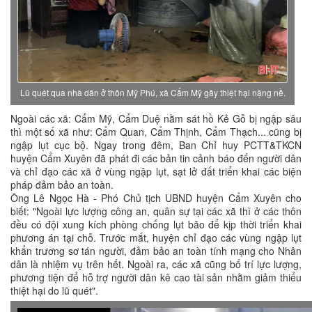
Lũ quét qua nhà dân ở thôn Mỹ Phú, xã Cẩm Mỹ gây thiệt hại nặng nề.
Ngoài các xã: Cẩm Mỹ, Cẩm Duệ nằm sát hồ Kẻ Gỗ bị ngập sâu
thì một số xã như: Cẩm Quan, Cẩm Thịnh, Cẩm Thạch... cũng bị
ngập lụt cục bộ. Ngay trong đêm, Ban Chỉ huy PCTT&TKCN
huyện Cẩm Xuyên đã phát đi các bản tin cảnh báo đến người dân
và chỉ đạo các xã ở vùng ngập lụt, sạt lở đất triển khai các biện
pháp đảm bảo an toàn.
Ông Lê Ngọc Hà - Phó Chủ tịch UBND huyện Cẩm Xuyên cho
biết: "Ngoài lực lượng công an, quân sự tại các xã thì ở các thôn
đều có đội xung kích phòng chống lụt bão để kịp thời triển khai
phương án tại chỗ. Trước mắt, huyện chỉ đạo các vùng ngập lụt
khẩn trương sơ tán người, đảm bảo an toàn tính mạng cho Nhân
dân là nhiệm vụ trên hết. Ngoài ra, các xã cũng bố trí lực lượng,
phương tiện để hỗ trợ người dân kê cao tài sản nhằm giảm thiểu
thiệt hại do lũ quét".