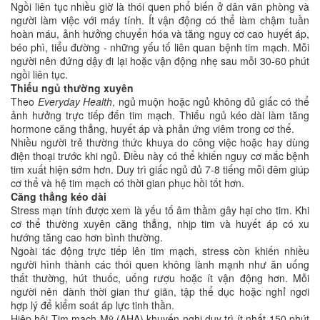
Ngồi liên tục nhiều giờ là thói quen phổ biến ở dân văn phòng và
người làm việc với máy tính. Ít vận động có thể làm chậm tuần
hoàn máu, ảnh hưởng chuyển hóa và tăng nguy cơ cao huyết áp,
béo phì, tiểu đường - những yếu tố liên quan bệnh tim mạch. Mỗi
người nên đứng dậy đi lại hoặc vận động nhẹ sau mỗi 30-60 phút
ngồi liên tục.
Thiếu ngủ thường xuyên
Theo
Everyday Health
, ngủ muộn hoặc ngủ không đủ giấc có thể
ảnh hưởng trực tiếp đến tim mạch. Thiếu ngủ kéo dài làm tăng
hormone căng thẳng, huyết áp và phản ứng viêm trong cơ thể.
Nhiều người trẻ thường thức khuya do công việc hoặc hay dùng
điện thoại trước khi ngủ. Điều này có thể khiến nguy cơ mắc bệnh
tim xuất hiện sớm hơn. Duy trì giấc ngủ đủ 7-8 tiếng mỗi đêm giúp
cơ thể và hệ tim mạch có thời gian phục hồi tốt hơn.
Căng thẳng kéo dài
Stress mạn tính được xem là yếu tố âm thầm gây hại cho tim. Khi
cơ thể thường xuyên căng thẳng, nhịp tim và huyết áp có xu
hướng tăng cao hơn bình thường.
Ngoài tác động trực tiếp lên tim mạch, stress còn khiến nhiều
người hình thành các thói quen không lành mạnh như ăn uống
thất thường, hút thuốc, uống rượu hoặc ít vận động hơn. Mỗi
người nên dành thời gian thư giãn, tập thể dục hoặc nghỉ ngơi
hợp lý để kiểm soát áp lực tinh thần.
Hiệp hội Tim mạch Mỹ (AHA) khuyến nghị duy trì ít nhất 150 phút