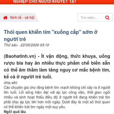
NGHIỆP CHO NGƯỜI KHUYẾT TẬT
Kinh tế - xã hội
Thói quen khiến tim "xuống cấp" sớm ở
người trẻ
Thứ sáu - 22/05/2026 03:10
(Baohatinh.vn) - Ít vận động, thức khuya, uống
rượu bia hay ăn nhiều thực phẩm chế biến sẵn
có thể âm thầm làm tăng nguy cơ mắc bệnh tim,
kể cả ở người trẻ tuổi.
chia sẻ
0
Các chuyên gia cho rằng bệnh tim mạch không chỉ xảy ra ở người
lớn tuổi. Lối sống hiện đại với áp lực công việc, thời gian ngồi
nhiều và sinh hoạt thiếu điều độ ở người trẻ đang khiến trái tim
phải chịu áp lực lớn hơn mỗi ngày. Dưới đây là một số thói quen
có thể khiến trái tim ngày một suy yếu.
Ngồi quá lâu