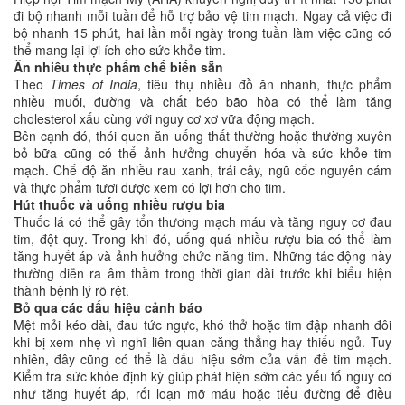
đi bộ nhanh mỗi tuần để hỗ trợ bảo vệ tim mạch. Ngay cả việc đi
bộ nhanh 15 phút, hai lần mỗi ngày trong tuần làm việc cũng có
thể mang lại lợi ích cho sức khỏe tim.
Ăn nhiều thực phẩm chế biến sẵn
Theo
Times of India
, tiêu thụ nhiều đồ ăn nhanh, thực phẩm
nhiều muối, đường và chất béo bão hòa có thể làm tăng
cholesterol xấu cùng với nguy cơ xơ vữa động mạch.
Bên cạnh đó, thói quen ăn uống thất thường hoặc thường xuyên
bỏ bữa cũng có thể ảnh hưởng chuyển hóa và sức khỏe tim
mạch. Chế độ ăn nhiều rau xanh, trái cây, ngũ cốc nguyên cám
và thực phẩm tươi được xem có lợi hơn cho tim.
Hút thuốc và uống nhiều rượu bia
Thuốc lá có thể gây tổn thương mạch máu và tăng nguy cơ đau
tim, đột quỵ. Trong khi đó, uống quá nhiều rượu bia có thể làm
tăng huyết áp và ảnh hưởng chức năng tim. Những tác động này
thường diễn ra âm thầm trong thời gian dài trước khi biểu hiện
thành bệnh lý rõ rệt.
Bỏ qua các dấu hiệu cảnh báo
Mệt mỏi kéo dài, đau tức ngực, khó thở hoặc tim đập nhanh đôi
khi bị xem nhẹ vì nghĩ liên quan căng thẳng hay thiếu ngủ. Tuy
nhiên, đây cũng có thể là dấu hiệu sớm của vấn đề tim mạch.
Kiểm tra sức khỏe định kỳ giúp phát hiện sớm các yếu tố nguy cơ
như tăng huyết áp, rối loạn mỡ máu hoặc tiểu đường để điều