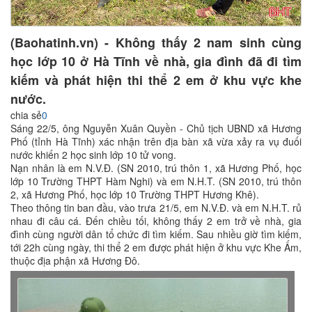
(Baohatinh.vn) - Không thấy 2 nam sinh cùng
học lớp 10 ở Hà Tĩnh về nhà, gia đình đã đi tìm
kiếm và phát hiện thi thể 2 em ở khu vực khe
nước.
chia sẻ
0
Sáng 22/5, ông Nguyễn Xuân Quyền - Chủ tịch UBND xã Hương
Phố (tỉnh Hà Tĩnh) xác nhận trên địa bàn xã vừa xảy ra vụ đuối
nước khiến 2 học sinh lớp 10 tử vong.
Nạn nhân là em N.V.Đ. (SN 2010, trú thôn 1, xã Hương Phố, học
lớp 10 Trường THPT Hàm Nghi) và em N.H.T. (SN 2010, trú thôn
2, xã Hương Phố, học lớp 10 Trường THPT Hương Khê).
Theo thông tin ban đầu, vào trưa 21/5, em N.V.Đ. và em N.H.T. rủ
nhau đi câu cá. Đến chiều tối, không thấy 2 em trở về nhà, gia
đình cùng người dân tổ chức đi tìm kiếm. Sau nhiều giờ tìm kiếm,
tới 22h cùng ngày, thi thể 2 em được phát hiện ở khu vực Khe Ấm,
thuộc địa phận xã Hương Đô.