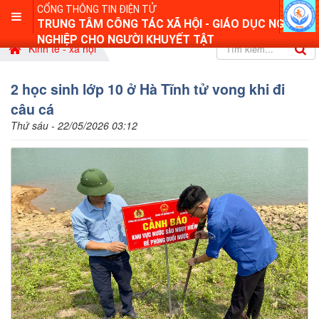
CỔNG THÔNG TIN ĐIỆN TỬ
TRUNG TÂM CÔNG TÁC XÃ HỘI - GIÁO DỤC NGHỀ
NGHIỆP CHO NGƯỜI KHUYẾT TẬT
Kinh tế - xã hội
2 học sinh lớp 10 ở Hà Tĩnh tử vong khi đi
câu cá
Thứ sáu - 22/05/2026 03:12