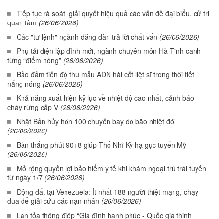
Tiếp tục rà soát, giải quyết hiệu quả các vấn đề đại biểu, cử tri
quan tâm
(26/06/2026)
Các "tư lệnh" ngành đăng đàn trả lời chất vấn
(26/06/2026)
Phụ tải điện lập đỉnh mới, ngành chuyên môn Hà Tĩnh canh
từng “điểm nóng”
(26/06/2026)
Bảo đảm tiến độ thu mẫu ADN hài cốt liệt sĩ trong thời tiết
nắng nóng
(26/06/2026)
Khả năng xuất hiện kỷ lục về nhiệt độ cao nhất, cảnh báo
cháy rừng cấp V
(26/06/2026)
Nhật Bản hủy hơn 100 chuyến bay do bão nhiệt đới
(26/06/2026)
Bàn thắng phút 90+8 giúp Thổ Nhĩ Kỳ hạ gục tuyển Mỹ
(26/06/2026)
Mở rộng quyền lợi bảo hiểm y tế khi khám ngoại trú trái tuyến
từ ngày 1/7
(26/06/2026)
Động đất tại Venezuela: Ít nhất 188 người thiệt mạng, chạy
đua để giải cứu các nạn nhân
(26/06/2026)
Lan tỏa thông điệp “Gia đình hạnh phúc - Quốc gia thịnh