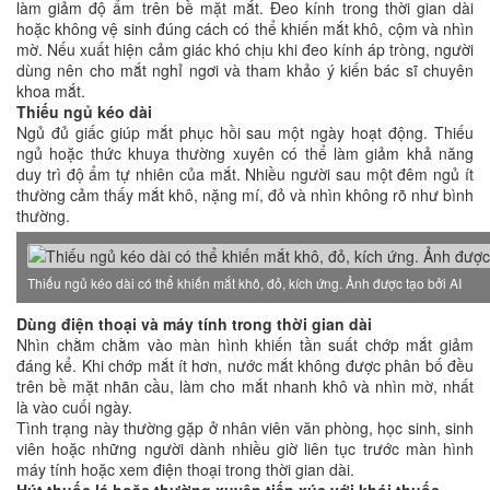
làm giảm độ ẩm trên bề mặt mắt. Đeo kính trong thời gian dài
hoặc không vệ sinh đúng cách có thể khiến mắt khô, cộm và nhìn
mờ. Nếu xuất hiện cảm giác khó chịu khi đeo kính áp tròng, người
dùng nên cho mắt nghỉ ngơi và tham khảo ý kiến bác sĩ chuyên
khoa mắt.
Thiếu ngủ kéo dài
Ngủ đủ giấc giúp mắt phục hồi sau một ngày hoạt động. Thiếu
ngủ hoặc thức khuya thường xuyên có thể làm giảm khả năng
duy trì độ ẩm tự nhiên của mắt. Nhiều người sau một đêm ngủ ít
thường cảm thấy mắt khô, nặng mí, đỏ và nhìn không rõ như bình
thường.
Thiếu ngủ kéo dài có thể khiến mắt khô, đỏ, kích ứng. Ảnh được tạo bởi AI
Dùng điện thoại và máy tính trong thời gian dài
Nhìn chằm chằm vào màn hình khiến tần suất chớp mắt giảm
đáng kể. Khi chớp mắt ít hơn, nước mắt không được phân bố đều
trên bề mặt nhãn cầu, làm cho mắt nhanh khô và nhìn mờ, nhất
là vào cuối ngày.
Tình trạng này thường gặp ở nhân viên văn phòng, học sinh, sinh
viên hoặc những người dành nhiều giờ liên tục trước màn hình
máy tính hoặc xem điện thoại trong thời gian dài.
Hút thuốc lá hoặc thường xuyên tiếp xúc với khói thuốc