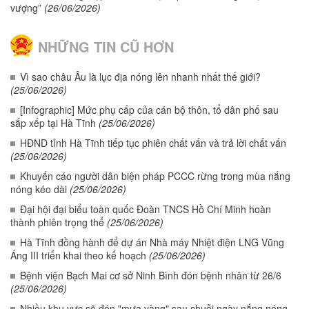
vượng”
(26/06/2026)
NHỮNG TIN CŨ HƠN
Vì sao châu Âu là lục địa nóng lên nhanh nhất thế giới?
(25/06/2026)
[Infographic] Mức phụ cấp của cán bộ thôn, tổ dân phố sau
sắp xếp tại Hà Tĩnh
(25/06/2026)
HĐND tỉnh Hà Tĩnh tiếp tục phiên chất vấn và trả lời chất vấn
(25/06/2026)
Khuyến cáo người dân biện pháp PCCC rừng trong mùa nắng
nóng kéo dài
(25/06/2026)
Đại hội đại biểu toàn quốc Đoàn TNCS Hồ Chí Minh hoàn
thành phiên trọng thể
(25/06/2026)
Hà Tĩnh đồng hành để dự án Nhà máy Nhiệt điện LNG Vũng
Áng III triển khai theo kế hoạch
(25/06/2026)
Bệnh viện Bạch Mai cơ sở Ninh Bình đón bệnh nhân từ 26/6
(25/06/2026)
Nhiều khu vực sẽ đón "mưa vàng" sau chuỗi ngày nắng nóng