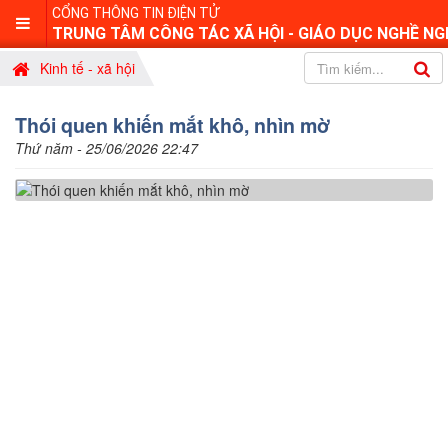
CỔNG THÔNG TIN ĐIỆN TỬ
TRUNG TÂM CÔNG TÁC XÃ HỘI - GIÁO DỤC NGHỀ NG
Kinh tế - xã hội
Thói quen khiến mắt khô, nhìn mờ
Thứ năm - 25/06/2026 22:47