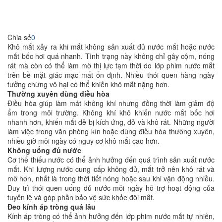
Chia sẻ
0
Khô mắt xảy ra khi mắt không sản xuất đủ nước mắt hoặc nước
mắt bốc hơi quá nhanh. Tình trạng này không chỉ gây cộm, nóng
rát mà còn có thể làm mờ thị lực tạm thời do lớp phim nước mắt
trên bề mặt giác mạc mất ổn định. Nhiều thói quen hàng ngày
tưởng chừng vô hại có thể khiến khô mắt nặng hơn.
Thường xuyên dùng điều hòa
Điều hòa giúp làm mát không khí nhưng đồng thời làm giảm độ
ẩm trong môi trường. Không khí khô khiến nước mắt bốc hơi
nhanh hơn, khiến mắt dễ bị kích ứng, đỏ và khô rát. Những người
làm việc trong văn phòng kín hoặc dùng điều hòa thường xuyên,
nhiều giờ mỗi ngày có nguy cơ khô mắt cao hơn.
Không uống đủ nước
Cơ thể thiếu nước có thể ảnh hưởng đến quá trình sản xuất nước
mắt. Khi lượng nước cung cấp không đủ, mắt trở nên khô rát và
mờ hơn, nhất là trong thời tiết nóng hoặc sau khi vận động nhiều.
Duy trì thói quen uống đủ nước mỗi ngày hỗ trợ hoạt động của
tuyến lệ và góp phần bảo vệ sức khỏe đôi mắt.
Đeo kính áp tròng quá lâu
Kính áp tròng có thể ảnh hưởng đến lớp phim nước mắt tự nhiên,