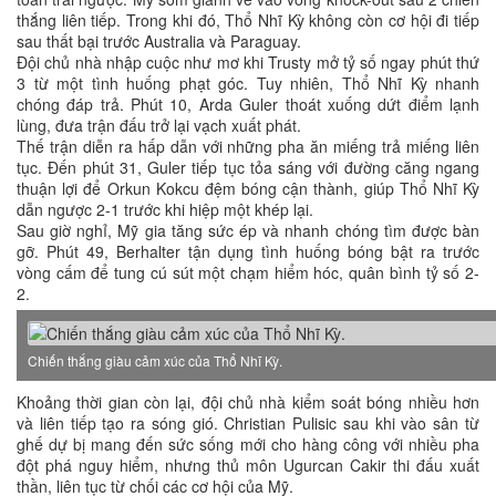
thắng liên tiếp. Trong khi đó, Thổ Nhĩ Kỳ không còn cơ hội đi tiếp
sau thất bại trước Australia và Paraguay.
Đội chủ nhà nhập cuộc như mơ khi Trusty mở tỷ số ngay phút thứ
3 từ một tình huống phạt góc. Tuy nhiên, Thổ Nhĩ Kỳ nhanh
chóng đáp trả. Phút 10, Arda Guler thoát xuống dứt điểm lạnh
lùng, đưa trận đấu trở lại vạch xuất phát.
Thế trận diễn ra hấp dẫn với những pha ăn miếng trả miếng liên
tục. Đến phút 31, Guler tiếp tục tỏa sáng với đường căng ngang
thuận lợi để Orkun Kokcu đệm bóng cận thành, giúp Thổ Nhĩ Kỳ
dẫn ngược 2-1 trước khi hiệp một khép lại.
Sau giờ nghỉ, Mỹ gia tăng sức ép và nhanh chóng tìm được bàn
gỡ. Phút 49, Berhalter tận dụng tình huống bóng bật ra trước
vòng cấm để tung cú sút một chạm hiểm hóc, quân bình tỷ số 2-
2.
Chiến thắng giàu cảm xúc của Thổ Nhĩ Kỳ.
Khoảng thời gian còn lại, đội chủ nhà kiểm soát bóng nhiều hơn
và liên tiếp tạo ra sóng gió. Christian Pulisic sau khi vào sân từ
ghế dự bị mang đến sức sống mới cho hàng công với nhiều pha
đột phá nguy hiểm, nhưng thủ môn Ugurcan Cakir thi đấu xuất
thần, liên tục từ chối các cơ hội của Mỹ.