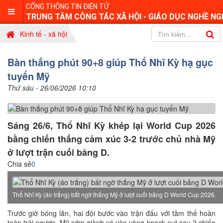
CỔNG THÔNG TIN ĐIỆN TỬ
TRUNG TÂM CÔNG TÁC XÃ HỘI - GIÁO DỤC NGHỀ NG
Kinh tế - xã hội
Bàn thắng phút 90+8 giúp Thổ Nhĩ Kỳ hạ gục
tuyển Mỹ
Thứ sáu - 26/06/2026 10:10
Sáng 26/6, Thổ Nhĩ Kỳ khép lại World Cup 2026
bằng chiến thắng cảm xúc 3-2 trước chủ nhà Mỹ
ở lượt trận cuối bảng D.
Chia sẻ
0
Thổ Nhĩ Kỳ (áo trắng) bất ngờ thắng Mỹ ở lượt cuối bảng D World Cup 2026.
Trước giờ bóng lăn, hai đội bước vào trận đấu với tâm thế hoàn
toàn trái ngược. Mỹ sớm giành vé vào vòng knock-out sau 2 chiến