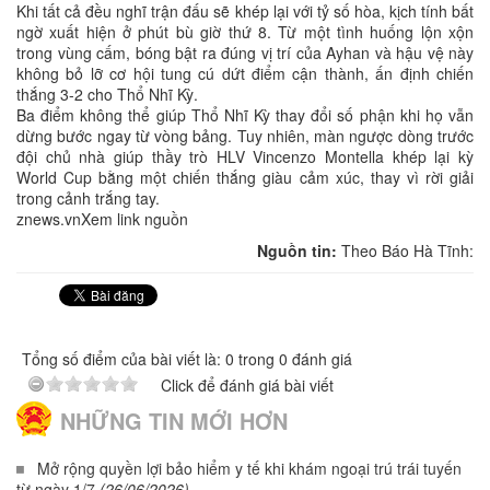
Khi tất cả đều nghĩ trận đấu sẽ khép lại với tỷ số hòa, kịch tính bất
ngờ xuất hiện ở phút bù giờ thứ 8. Từ một tình huống lộn xộn
trong vùng cấm, bóng bật ra đúng vị trí của Ayhan và hậu vệ này
không bỏ lỡ cơ hội tung cú dứt điểm cận thành, ấn định chiến
thắng 3-2 cho Thổ Nhĩ Kỳ.
Ba điểm không thể giúp Thổ Nhĩ Kỳ thay đổi số phận khi họ vẫn
dừng bước ngay từ vòng bảng. Tuy nhiên, màn ngược dòng trước
đội chủ nhà giúp thầy trò HLV Vincenzo Montella khép lại kỳ
World Cup bằng một chiến thắng giàu cảm xúc, thay vì rời giải
trong cảnh trắng tay.
znews.vnXem link nguồn
Nguồn tin:
Theo Báo Hà Tĩnh:
Tổng số điểm của bài viết là: 0 trong 0 đánh giá
Click để đánh giá bài viết
NHỮNG TIN MỚI HƠN
Mở rộng quyền lợi bảo hiểm y tế khi khám ngoại trú trái tuyến
từ ngày 1/7
(26/06/2026)