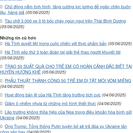
Chủ động nắm tình hình, tăng cường lực lượng để ngăn chặn buôn
lậu, hàng giả
(05/06/2025)
Tàu chở 3.000 xe ô tô bốc cháy ngùn ngụt trên Thái Bình Dương
(05/06/2025)
Những tin cũ hơn
Hà Tĩnh quyết liệt trong cuộc chiến với thực phẩm bẩn
(05/06/2025)
Hà Tĩnh xếp thứ 3 toàn đoàn tại giải thể thao người khuyết tật
(05/06/2025)
TRAO 50 SUẤT QUÀ CHO TRẺ EM CÓ HOÀN CẢNH ĐẶC BIỆT TẠI
HUYỆN HƯƠNG KHÊ
(05/06/2025)
PHẨU THUẬT THÀNH CÔNG 50 TRẺ EM DỊ TẬT MÔI VÒM MIỆNG
(04/06/2025)
Hoạt động bán lẻ của Hà Tĩnh tăng trưởng tích cực
(04/06/2025)
Giảm ô nhiễm nhựa từ những mô hình thiết thực
(04/06/2025)
Lập trường không thỏa hiệp của Nga trong điều khoản hòa bình gửi
Ukraine
(04/06/2025)
Ông Trump: Tổng thống Putin tuyên bố sẽ trả đũa vụ Ukraine tấn
công sân bay
(04/06/2025)