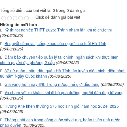
Tổng số điểm của bài viết là: 0 trong 0 đánh giá
Click để đánh giá bài viết
Những tin mới hơn
Kỳ thi tốt nghiệp THPT 2025: Tránh nhầm lẫn khi tổ chức thi
(05/06/2025)
Bí quyết sống vui, sống khỏe của người cao tuổi Hà Tĩnh
(05/06/2025)
Đảm bảo chuyển tiếp quản lý tài chính, ngân sách khi thực hiện
chính quyền địa phương 2 cấp
(05/06/2025)
37 nữ quân nhân, dân quân Hà Tĩnh tập luyện diễu binh, diễu hành
80 năm Ngày Quốc khánh
(05/06/2025)
Giá vàng hôm nay 6/6: Trong nước, thế giới đều tăng
(05/06/2025)
Va chạm với xe khách khi đi bộ qua đường, người đàn ông tử vong
(05/06/2025)
Hương Khê khen thưởng 575 học sinh giỏi năm học 2024- 2025
(05/06/2025)
Thống nhất cao trong công cuộc xây dựng, hoàn thiện nhà nước
pháp quyền
(05/06/2025)