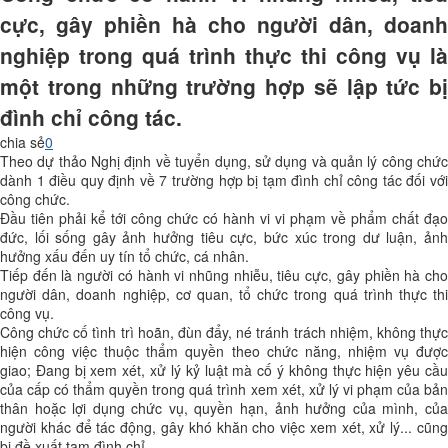
cực, gây phiền hà cho người dân, doanh
nghiệp trong quá trình thực thi công vụ là
một trong những trường hợp sẽ lập tức bị
đình chỉ công tác.
chia sẻ
0
Theo dự thảo Nghị định về tuyển dụng, sử dụng và quản lý công chức
dành 1 điều quy định về 7 trường hợp bị tạm đình chỉ công tác đối với
công chức.
Đầu tiên phải kể tới công chức có hành vi vi phạm về phẩm chất đạo
đức, lối sống gây ảnh hưởng tiêu cực, bức xúc trong dư luận, ảnh
hưởng xấu đến uy tín tổ chức, cá nhân.
Tiếp đến là người có hành vi nhũng nhiễu, tiêu cực, gây phiền hà cho
người dân, doanh nghiệp, cơ quan, tổ chức trong quá trình thực thi
công vụ.
Công chức cố tình trì hoãn, đùn đẩy, né tránh trách nhiệm, không thực
hiện công việc thuộc thẩm quyền theo chức năng, nhiệm vụ được
giao; Đang bị xem xét, xử lý kỷ luật mà cố ý không thực hiện yêu cầu
của cấp có thẩm quyền trong quá trình xem xét, xử lý vi phạm của bản
thân hoặc lợi dụng chức vụ, quyền hạn, ảnh hưởng của mình, của
người khác để tác động, gây khó khăn cho việc xem xét, xử lý... cũng
bị đề xuất tạm đình chỉ.