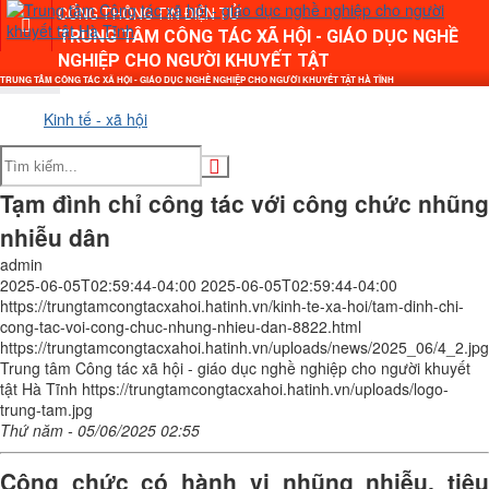
CỔNG THÔNG TIN ĐIỆN TỬ
TRUNG TÂM CÔNG TÁC XÃ HỘI - GIÁO DỤC NGHỀ
NGHIỆP CHO NGƯỜI KHUYẾT TẬT
TRUNG TÂM CÔNG TÁC XÃ HỘI - GIÁO DỤC NGHỀ NGHIỆP CHO NGƯỜI KHUYẾT TẬT HÀ TĨNH
Kinh tế - xã hội
Tạm đình chỉ công tác với công chức nhũng
nhiễu dân
admin
2025-06-05T02:59:44-04:00
2025-06-05T02:59:44-04:00
https://trungtamcongtacxahoi.hatinh.vn/kinh-te-xa-hoi/tam-dinh-chi-
cong-tac-voi-cong-chuc-nhung-nhieu-dan-8822.html
https://trungtamcongtacxahoi.hatinh.vn/uploads/news/2025_06/4_2.jpg
Trung tâm Công tác xã hội - giáo dục nghề nghiệp cho người khuyết
tật Hà Tĩnh
https://trungtamcongtacxahoi.hatinh.vn/uploads/logo-
trung-tam.jpg
Thứ năm - 05/06/2025 02:55
Công chức có hành vi nhũng nhiễu, tiêu