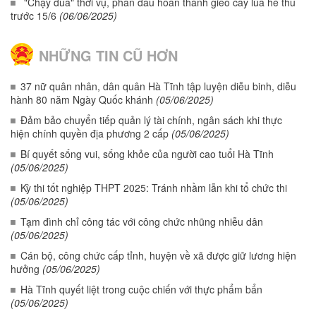
"Chạy đua" thời vụ, phấn đấu hoàn thành gieo cấy lúa hè thu
trước 15/6
(06/06/2025)
NHỮNG TIN CŨ HƠN
37 nữ quân nhân, dân quân Hà Tĩnh tập luyện diễu binh, diễu
hành 80 năm Ngày Quốc khánh
(05/06/2025)
Đảm bảo chuyển tiếp quản lý tài chính, ngân sách khi thực
hiện chính quyền địa phương 2 cấp
(05/06/2025)
Bí quyết sống vui, sống khỏe của người cao tuổi Hà Tĩnh
(05/06/2025)
Kỳ thi tốt nghiệp THPT 2025: Tránh nhầm lẫn khi tổ chức thi
(05/06/2025)
Tạm đình chỉ công tác với công chức nhũng nhiễu dân
(05/06/2025)
Cán bộ, công chức cấp tỉnh, huyện về xã được giữ lương hiện
hưởng
(05/06/2025)
Hà Tĩnh quyết liệt trong cuộc chiến với thực phẩm bẩn
(05/06/2025)