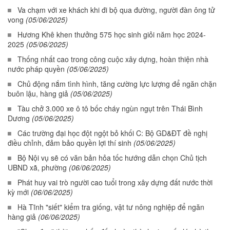
Va chạm với xe khách khi đi bộ qua đường, người đàn ông tử
vong
(05/06/2025)
Hương Khê khen thưởng 575 học sinh giỏi năm học 2024-
2025
(05/06/2025)
Thống nhất cao trong công cuộc xây dựng, hoàn thiện nhà
nước pháp quyền
(05/06/2025)
Chủ động nắm tình hình, tăng cường lực lượng để ngăn chặn
buôn lậu, hàng giả
(05/06/2025)
Tàu chở 3.000 xe ô tô bốc cháy ngùn ngụt trên Thái Bình
Dương
(05/06/2025)
Các trường đại học đột ngột bỏ khối C: Bộ GD&ĐT đề nghị
điều chỉnh, đảm bảo quyền lợi thí sinh
(05/06/2025)
Bộ Nội vụ sẽ có văn bản hỏa tốc hướng dẫn chọn Chủ tịch
UBND xã, phường
(06/06/2025)
Phát huy vai trò người cao tuổi trong xây dựng đất nước thời
kỳ mới
(06/06/2025)
Hà Tĩnh "siết" kiểm tra giống, vật tư nông nghiệp để ngăn
hàng giả
(06/06/2025)