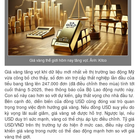
Giá vàng thế giới hôm nay tăng vọt. Ảnh: Kitco
Giá vàng tăng vọt khi dữ liệu mới nhất về thị trường lao động Mỹ
vừa công bố cho thấy, số đơn xin trợ cấp thất nghiệp lần đầu của
tiểu bang tăng lên 247.000 đơn (đã điều chỉnh theo mùa) tính tới
cuối tháng 5-2025, theo thông báo của Bộ Lao động nước này.
Con số này cao hơn so với dự kiến, gây thất vọng cho nhà đầu tư.
Bên cạnh đó, diễn biến của đồng USD cũng đóng vai trò quan
trọng trong việc định hướng giá vàng. Nếu đồng USD suy yếu do
kỳ vọng lãi suất giảm, giá vàng sẽ được hỗ trợ. Ngược lại, nếu
USD duy trì sức mạnh, vàng có thể chịu áp lực điều chỉnh. Tỷ giá
USD/VND trên thị trường tự do hiện ở mức cao, điều này cũng
khiến giá vàng trong nước có thể dao động mạnh hơn so với giá
vàng thế giới.