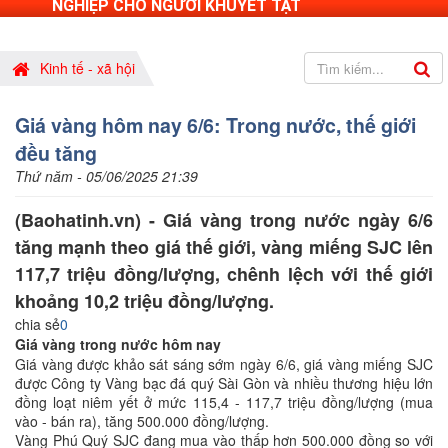
NGHIỆP CHO NGƯỜI KHUYẾT TẬT
Kinh tế - xã hội
Giá vàng hôm nay 6/6: Trong nước, thế giới
đều tăng
Thứ năm - 05/06/2025 21:39
(Baohatinh.vn) - Giá vàng trong nước ngày 6/6
tăng mạnh theo giá thế giới, vàng miếng SJC lên
117,7 triệu đồng/lượng, chênh lệch với thế giới
khoảng 10,2 triệu đồng/lượng.
chia sẻ
0
Giá vàng trong nước hôm nay
Giá vàng được khảo sát sáng sớm ngày 6/6, giá vàng miếng SJC
được Công ty Vàng bạc đá quý Sài Gòn và nhiều thương hiệu lớn
đồng loạt niêm yết ở mức 115,4 - 117,7 triệu đồng/lượng (mua
vào - bán ra), tăng 500.000 đồng/lượng.
Vàng Phú Quý SJC đang mua vào thấp hơn 500.000 đồng so với