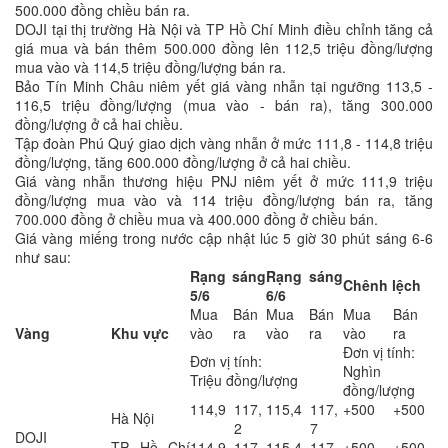
500.000 đồng chiều bán ra.
DOJI tại thị trường Hà Nội và TP Hồ Chí Minh điều chỉnh tăng cả
giá mua và bán thêm 500.000 đồng lên 112,5 triệu đồng/lượng
mua vào và 114,5 triệu đồng/lượng bán ra.
Bảo Tín Minh Châu niêm yết giá vàng nhẫn tại ngưỡng 113,5 -
116,5 triệu đồng/lượng (mua vào - bán ra), tăng 300.000
đồng/lượng ở cả hai chiều.
Tập đoàn Phú Quý giao dịch vàng nhẫn ở mức 111,8 - 114,8 triệu
đồng/lượng, tăng 600.000 đồng/lượng ở cả hai chiều.
Giá vàng nhẫn thương hiệu PNJ niêm yết ở mức 111,9 triệu
đồng/lượng mua vào và 114 triệu đồng/lượng bán ra, tăng
700.000 đồng ở chiều mua và 400.000 đồng ở chiều bán.
Giá vàng miếng trong nước cập nhật lúc 5 giờ 30 phút sáng 6-6
như sau:
Rạng sáng
Rạng sáng
Chênh lệch
5/6
6/6
Mua
Bán
Mua
Bán
Mua
Bán
Vàng
Khu vực
vào
ra
vào
ra
vào
ra
Đơn vị tính:
Đơn vị tính:
Nghìn
Triệu đồng/lượng
đồng/lượng
114,9
117,
115,4
117,
+500
+500
Hà Nội
2
7
DOJI
TP Hồ Chí
114,9
117,
115,4
117,
+500
+500