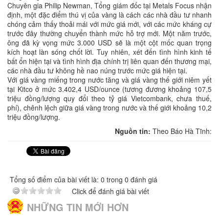
Chuyên gia Philip Newman, Tổng giám đốc tại Metals Focus nhận
định, một đặc điểm thú vị của vàng là cách các nhà đầu tư nhanh
chóng cảm thấy thoải mái với mức giá mới, với các mức kháng cự
trước đây thường chuyển thành mức hỗ trợ mới. Một năm trước,
ông đã kỳ vọng mức 3.000 USD sẽ là một cột mốc quan trọng
kích hoạt làn sóng chốt lời. Tuy nhiên, xét đến tình hình kinh tế
bất ổn hiện tại và tình hình địa chính trị liên quan đến thương mại,
các nhà đầu tư không hề nao núng trước mức giá hiện tại.
Với giá vàng miếng trong nước tăng và giá vàng thế giới niêm yết
tại Kitco ở mức 3.402,4 USD/ounce (tương đương khoảng 107,5
triệu đồng/lượng quy đổi theo tỷ giá Vietcombank, chưa thuế,
phí), chênh lệch giữa giá vàng trong nước và thế giới khoảng 10,2
triệu đồng/lượng.
Nguồn tin:
Theo Báo Hà Tĩnh:
Tổng số điểm của bài viết là: 0 trong 0 đánh giá
Click để đánh giá bài viết
NHỮNG TIN MỚI HƠN