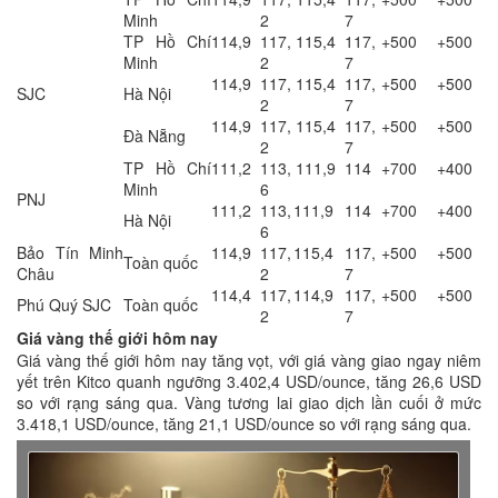
Minh
2
7
TP Hồ Chí
114,9
117,
115,4
117,
+500
+500
Minh
2
7
114,9
117,
115,4
117,
+500
+500
SJC
Hà Nội
2
7
114,9
117,
115,4
117,
+500
+500
Đà Nẵng
2
7
TP Hồ Chí
111,2
113,
111,9
114
+700
+400
Minh
6
PNJ
111,2
113,
111,9
114
+700
+400
Hà Nội
6
Bảo Tín Minh
114,9
117,
115,4
117,
+500
+500
Toàn quốc
Châu
2
7
114,4
117,
114,9
117,
+500
+500
Phú Quý SJC
Toàn quốc
2
7
Giá vàng thế giới hôm nay
Giá vàng thế giới hôm nay tăng vọt, với giá vàng giao ngay niêm
yết trên Kitco quanh ngưỡng 3.402,4 USD/ounce, tăng 26,6 USD
so với rạng sáng qua. Vàng tương lai giao dịch lần cuối ở mức
3.418,1 USD/ounce, tăng 21,1 USD/ounce so với rạng sáng qua.