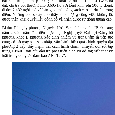
bật. Chỉ trong năm, phường triển khai 28 dự án, thu hồi 1.498 ha
đất, chi trả bồi thường cho 3.605 hộ với tổng kinh phí 500 tỷ đồng;
di dời 2.432 ngôi mộ và bàn giao mặt bằng sạch cho 11 dự án trọng
điểm. Những con số ấy cho thấy khối lượng công việc khổng lồ,
được triển khai quyết liệt, đồng bộ và nhận được sự đồng thuận cao.
Bí thư Đảng ủy phường Nguyễn Hoài Sơn nhấn mạnh: “Bước sang
năm 2026 - năm đầu tiên thực hiện Nghị quyết Đại hội Đảng bộ
phường khóa I, phường xác định nhiệm vụ trọng tâm là tiếp tục
củng cố bộ máy sau sáp nhập, vận hành hiệu quả chính quyền địa
phương 2 cấp; đẩy mạnh cải cách hành chính, chuyển đổi số; tập
trung GPMB, thu hút đầu tư, phát triển dịch vụ đô thị; siết chặt kỷ
luật trong công tác đảm bảo ANTT…”.