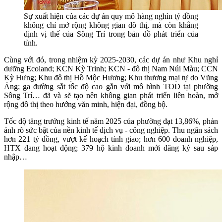
Sự xuất hiện của các dự án quy mô hàng nghìn tỷ đồng
không chỉ mở rộng không gian đô thị, mà còn khẳng
định vị thế của Sông Trí trong bản đồ phát triển của
tỉnh.
Cùng với đó, trong nhiệm kỳ 2025-2030, các dự án như Khu nghỉ
dưỡng Ecoland; KCN Kỳ Trinh; KCN - đô thị Nam Núi Màu; CCN
Kỳ Hưng; Khu đô thị Hồ Mộc Hương; Khu thương mại tự do Vũng
Áng; ga đường sắt tốc độ cao gắn với mô hình TOD tại phường
Sông Trí… đã và sẽ tạo nên không gian phát triển liên hoàn, mở
rộng đô thị theo hướng văn minh, hiện đại, đồng bộ.
Tốc độ tăng trưởng kinh tế năm 2025 của phường đạt 13,86%, phản
ánh rõ sức bật của nền kinh tế dịch vụ - công nghiệp. Thu ngân sách
hơn 221 tỷ đồng, vượt kế hoạch tỉnh giao; hơn 600 doanh nghiệp,
HTX đang hoạt động; 379 hộ kinh doanh mới đăng ký sau sáp
nhập…