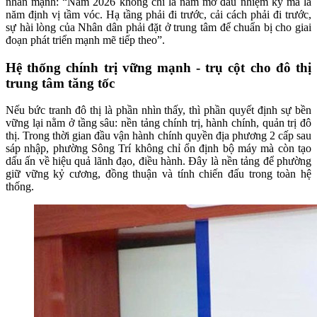
nhấn mạnh: “Năm 2026 không chỉ là năm mở đầu nhiệm kỳ mà là
năm định vị tầm vóc. Hạ tầng phải đi trước, cải cách phải đi trước,
sự hài lòng của Nhân dân phải đặt ở trung tâm để chuẩn bị cho giai
đoạn phát triển mạnh mẽ tiếp theo”.
Hệ thống chính trị vững mạnh - trụ cột cho đô thị
trung tâm tăng tốc
Nếu bức tranh đô thị là phần nhìn thấy, thì phần quyết định sự bền
vững lại nằm ở tầng sâu: nền tảng chính trị, hành chính, quản trị đô
thị. Trong thời gian đầu vận hành chính quyền địa phương 2 cấp sau
sáp nhập, phường Sông Trí không chỉ ổn định bộ máy mà còn tạo
dấu ấn về hiệu quả lãnh đạo, điều hành. Đây là nền tảng để phường
giữ vững kỷ cương, đồng thuận và tính chiến đấu trong toàn hệ
thống.