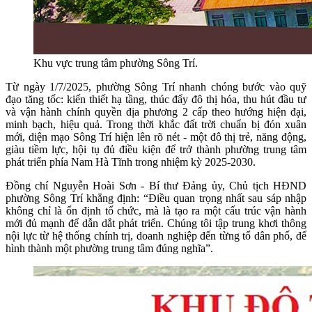
Khu vực trung tâm phường Sông Trí.
Từ ngày 1/7/2025, phường Sông Trí nhanh chóng bước vào quỹ
đạo tăng tốc: kiến thiết hạ tầng, thúc đẩy đô thị hóa, thu hút đầu tư
và vận hành chính quyền địa phương 2 cấp theo hướng hiện đại,
minh bạch, hiệu quả. Trong thời khắc đất trời chuẩn bị đón xuân
mới, diện mạo Sông Trí hiện lên rõ nét - một đô thị trẻ, năng động,
giàu tiềm lực, hội tụ đủ điều kiện để trở thành phường trung tâm
phát triển phía Nam Hà Tĩnh trong nhiệm kỳ 2025-2030.
Đồng chí Nguyễn Hoài Sơn - Bí thư Đảng ủy, Chủ tịch HĐND
phường Sông Trí khẳng định: “Điều quan trọng nhất sau sáp nhập
không chỉ là ổn định tổ chức, mà là tạo ra một cấu trúc vận hành
mới đủ mạnh để dẫn dắt phát triển. Chúng tôi tập trung khơi thông
nội lực từ hệ thống chính trị, doanh nghiệp đến từng tổ dân phố, để
hình thành một phường trung tâm đúng nghĩa”.