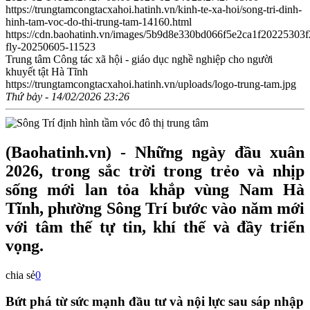
https://trungtamcongtacxahoi.hatinh.vn/kinh-te-xa-hoi/song-tri-dinh-
hinh-tam-voc-do-thi-trung-tam-14160.html
https://cdn.baohatinh.vn/images/5b9d8e330bd066f5e2ca1f20225
fly-20250605-11523
Trung tâm Công tác xã hội - giáo dục nghề nghiệp cho người
khuyết tật Hà Tĩnh
https://trungtamcongtacxahoi.hatinh.vn/uploads/logo-trung-tam.jpg
Thứ bảy - 14/02/2026 23:26
(Baohatinh.vn) - Những ngày đầu xuân
2026, trong sắc trời trong trẻo và nhịp
sống mới lan tỏa khắp vùng Nam Hà
Tĩnh, phường Sông Trí bước vào năm mới
với tâm thế tự tin, khí thế và đầy triển
vọng.
chia sẻ
0
Bứt phá từ sức mạnh đầu tư và nội lực sau sáp nhập