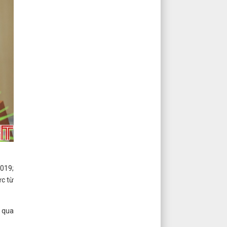
2019;
ực từ
, qua