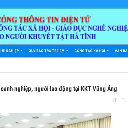
GHỀ NGHIỆP
QUỸ BẢO TRỢ TRẺ EM
CÔNG TÁC XÃ HỘI
VĂN B
doanh nghiệp, người lao động tại KKT Vũng Áng