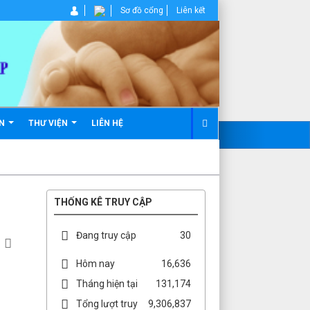
Sơ đồ cổng
Liên kết
ẢN
THƯ VIỆN
LIÊN HỆ
THỐNG KÊ TRUY CẬP
Đang truy cập
30
Hôm nay
16,636
Tháng hiện tại
131,174
Tổng lượt truy
9,306,837