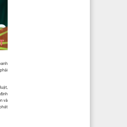
doanh
 phải
luật,
định
ền và
 phát