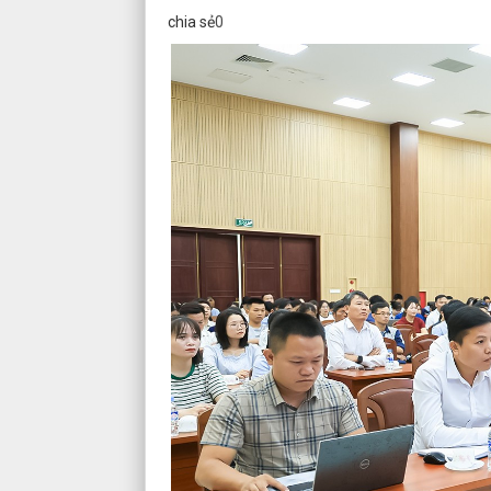
chia sẻ
0