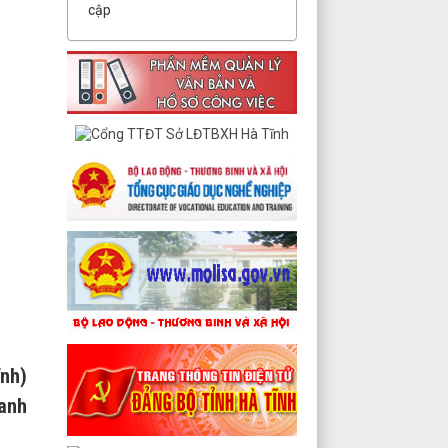
cập
ĩnh)
oanh