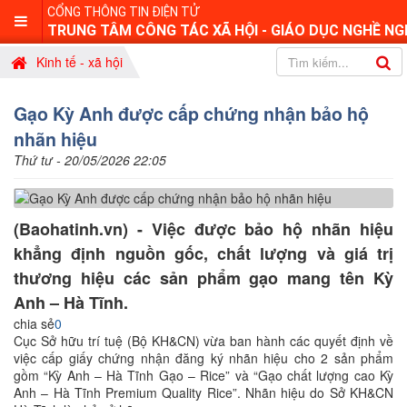
CỔNG THÔNG TIN ĐIỆN TỬ
TRUNG TÂM CÔNG TÁC XÃ HỘI - GIÁO DỤC NGHỀ NG
Kinh tế - xã hội
Gạo Kỳ Anh được cấp chứng nhận bảo hộ
nhãn hiệu
Thứ tư - 20/05/2026 22:05
(Baohatinh.vn) - Việc được bảo hộ nhãn hiệu
khẳng định nguồn gốc, chất lượng và giá trị
thương hiệu các sản phẩm gạo mang tên Kỳ
Anh – Hà Tĩnh.
chia sẻ
0
Cục Sở hữu trí tuệ (Bộ KH&CN) vừa ban hành các quyết định về
việc cấp giấy chứng nhận đăng ký nhãn hiệu cho 2 sản phẩm
gồm “Kỳ Anh – Hà Tĩnh Gạo – Rice” và “Gạo chất lượng cao Kỳ
Anh – Hà Tĩnh Premium Quality Rice”. Nhãn hiệu do Sở KH&CN