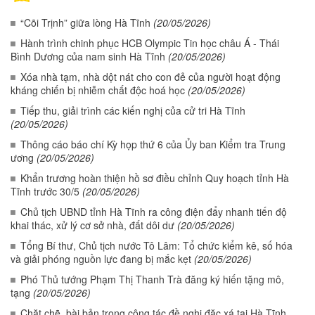
“Cõi Trịnh” giữa lòng Hà Tĩnh
(20/05/2026)
Hành trình chinh phục HCB Olympic Tin học châu Á - Thái
Bình Dương của nam sinh Hà Tĩnh
(20/05/2026)
Xóa nhà tạm, nhà dột nát cho con đẻ của người hoạt động
kháng chiến bị nhiễm chất độc hoá học
(20/05/2026)
Tiếp thu, giải trình các kiến nghị của cử tri Hà Tĩnh
(20/05/2026)
Thông cáo báo chí Kỳ họp thứ 6 của Ủy ban Kiểm tra Trung
ương
(20/05/2026)
Khẩn trương hoàn thiện hồ sơ điều chỉnh Quy hoạch tỉnh Hà
Tĩnh trước 30/5
(20/05/2026)
Chủ tịch UBND tỉnh Hà Tĩnh ra công điện đẩy nhanh tiến độ
khai thác, xử lý cơ sở nhà, đất dôi dư
(20/05/2026)
Tổng Bí thư, Chủ tịch nước Tô Lâm: Tổ chức kiểm kê, số hóa
và giải phóng nguồn lực đang bị mắc kẹt
(20/05/2026)
Phó Thủ tướng Phạm Thị Thanh Trà đăng ký hiến tặng mô,
tạng
(20/05/2026)
Chặt chẽ, bài bản trong công tác đề nghị đặc xá tại Hà Tĩnh