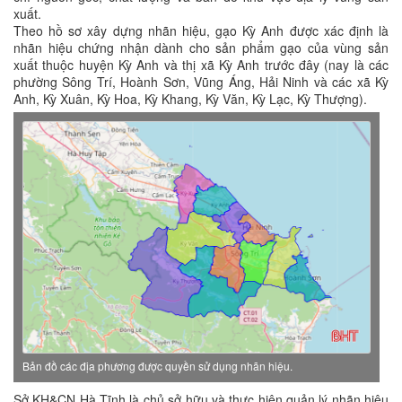
xuất.
Theo hồ sơ xây dựng nhãn hiệu, gạo Kỳ Anh được xác định là
nhãn hiệu chứng nhận dành cho sản phẩm gạo của vùng sản
xuất thuộc huyện Kỳ Anh và thị xã Kỳ Anh trước đây (nay là các
phường Sông Trí, Hoành Sơn, Vũng Áng, Hải Ninh và các xã Kỳ
Anh, Kỳ Xuân, Kỳ Hoa, Kỳ Khang, Kỳ Văn, Kỳ Lạc, Kỳ Thượng).
Bản đồ các địa phương được quyền sử dụng nhãn hiệu.
Sở KH&CN Hà Tĩnh là chủ sở hữu và thực hiện quản lý nhãn hiệu