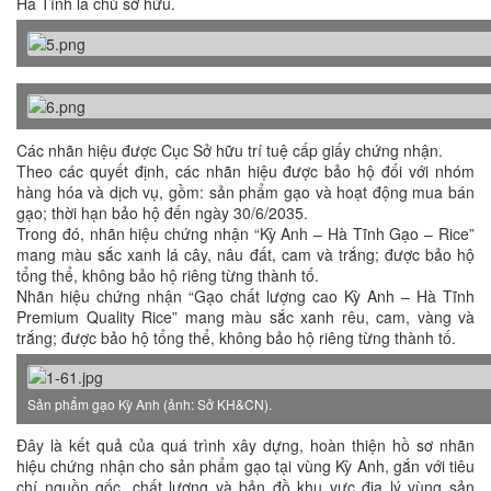
Hà Tĩnh là chủ sở hữu.
Các nhãn hiệu được Cục Sở hữu trí tuệ cấp giấy chứng nhận.
Theo các quyết định, các nhãn hiệu được bảo hộ đối với nhóm
hàng hóa và dịch vụ, gồm: sản phẩm gạo và hoạt động mua bán
gạo; thời hạn bảo hộ đến ngày 30/6/2035.
Trong đó, nhãn hiệu chứng nhận “Kỳ Anh – Hà Tĩnh Gạo – Rice”
mang màu sắc xanh lá cây, nâu đất, cam và trắng; được bảo hộ
tổng thể, không bảo hộ riêng từng thành tố.
Nhãn hiệu chứng nhận “Gạo chất lượng cao Kỳ Anh – Hà Tĩnh
Premium Quality Rice” mang màu sắc xanh rêu, cam, vàng và
trắng; được bảo hộ tổng thể, không bảo hộ riêng từng thành tố.
Sản phẩm gạo Kỳ Anh (ảnh: Sở KH&CN).
Đây là kết quả của quá trình xây dựng, hoàn thiện hồ sơ nhãn
hiệu chứng nhận cho sản phẩm gạo tại vùng Kỳ Anh, gắn với tiêu
chí nguồn gốc, chất lượng và bản đồ khu vực địa lý vùng sản